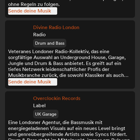
ohne Regeln zu folgen.
Sende deine Musik
Divine Radio London
Radio
Drum and Bass
Veteranes Londoner Radio-Kollektiv, das eine
sorgfältige Auswahl an Underground House, Garage,
Jungle und Drum & Bass anbietet. Es greift auf ein
tiefes Netzwerk leidenschaftlicher Profis der
Musikbranche zurück, die sowohl Klassiker als auch
neue Wege feiern.
Sende deine Musik
Overclockin Records
Label
UK Garage
Eine Londoner Agentur, die Bassmusik mit
energiegeladenen Visuals auf ein neues Level bringt
und genreübergreifende Artists sowie Syncs fördert.