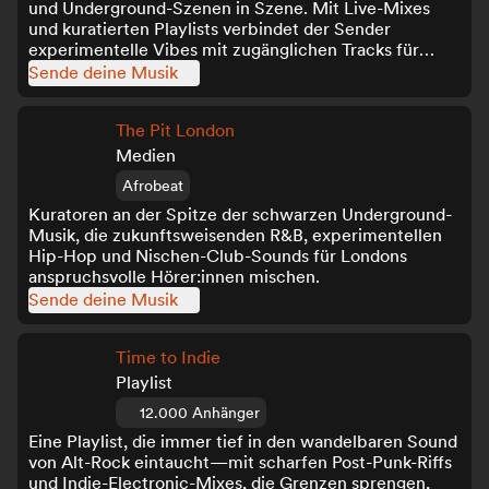
und Underground-Szenen in Szene. Mit Live-Mixes
und kuratierten Playlists verbindet der Sender
experimentelle Vibes mit zugänglichen Tracks für
einen markanten, eklektischen Sound.
Sende deine Musik
The Pit London
Medien
Afrobeat
Kuratoren an der Spitze der schwarzen Underground-
Musik, die zukunftsweisenden R&B, experimentellen
Hip-Hop und Nischen-Club-Sounds für Londons
anspruchsvolle Hörer:innen mischen.
Sende deine Musik
Time to Indie
Playlist
12.000 Anhänger
Eine Playlist, die immer tief in den wandelbaren Sound
von Alt-Rock eintaucht—mit scharfen Post-Punk-Riffs
und Indie-Electronic-Mixes, die Grenzen sprengen,