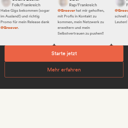
Folk/Frankreich
Rap/Frankreich
Fol
be Gigs bekommen (sogar
@Groover
hat mir geholfen,
@Groover
b
Ausland!) und richtig
mit Profis in Kontakt zu
schnell zu d
mo für mein Release dank
kommen, mein Netzwerk zu
Leuten!
roover
.
erweitern und mein
Selbstvertrauen zu pushen!!
Starte jetzt
Mehr erfahren