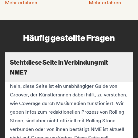
Mache Promo für deine Musik:
Integriere deine Songs
Mehr erfahren
Mehr erfahren
Häufig gestellte Fragen
Steht diese Seite in Verbindung mit
NME?
Nein, diese Seite ist ein unabhängiger Guide von
Groover, der Künstler:innen dabei hilft, zu verstehen,
wie Coverage durch Musikmedien funktioniert. Wir
geben Infos zum redaktionellen Prozess von Rolling
Stone, sind aber nicht offiziell mit Rolling Stone
verbunden oder von ihnen bestätigt.
NME ist aktuell
nicht auf Groover verfügbar. Diese Seite soll