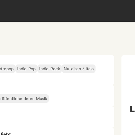
ktropop
Indie-Pop
Indie-Rock
Nu-disco / Italo
röffentliche deren Musik
L
 liebt