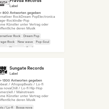
Pravda Records
Label
> 800 Antworten gegeben
ernativer Rock
Dream Pop
Electronica
age-Rock
Indie-Pop
me Künstler unter Vertrag oder
öffentliche deren Musik
ernativer Rock
Dream Pop
rage-Rock
New wave
Pop-Soul
ggae
Shoegaze
Soul
Sungate Records
Label
> 1300 Antworten gegeben
obeat / Afropop
Beats / Lo-fi
sa nova
Chill / Lo-fi Hip-Hop
merziell / Mainstream
me Künstler unter Vertrag oder
öffentliche deren Musik
ts / Lo-fi
Bossa nova