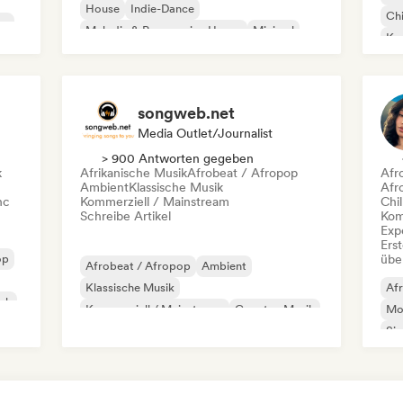
House
Indie-Dance
Chi
co
Melodic & Progressive House
Minimal
Kom
Organischer House / Downtempo
Da
songweb.net
Media Outlet/Journalist
> 900 Antworten gegeben
k
Afrikanische Musik
Afrobeat / Afropop
Afr
Ambient
Klassische Musik
Afr
nc
Kommerziell / Mainstream
Chil
Schreibe Artikel
Kom
Exp
Erst
op
übe
Afrobeat / Afropop
Ambient
Klassische Musik
Af
ock
Kommerziell / Mainstream
Country-Musik
Mo
Dance pop
Drill/Jersey
Hip-Hop
Si