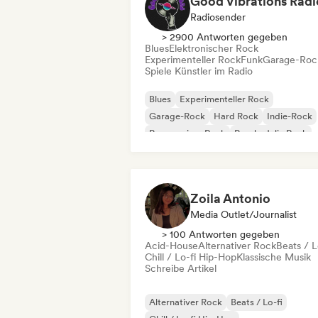
Good Vibrations Radi
Radiosender
> 2900 Antworten gegeben
Blues
Elektronischer Rock
Experimenteller Rock
Funk
Garage-Roc
Spiele Künstler im Radio
Blues
Experimenteller Rock
Garage-Rock
Hard Rock
Indie-Rock
Progressiver Rock
Psychedelic Rock
Rock & Roll / Klassischer Rock
Zoila Antonio
Media Outlet/Journalist
> 100 Antworten gegeben
Acid-House
Alternativer Rock
Beats / L
Chill / Lo-fi Hip-Hop
Klassische Musik
Schreibe Artikel
Alternativer Rock
Beats / Lo-fi