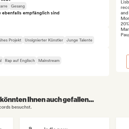
Lis
tarre
Gesang
rec
ie ebenfalls empfänglich sind
and
Mon
2013
Mark
Paup
ühes Projekt
Unsignierter Künstler
Junge Talente
l
Rap auf Englisch
Mainstream
könnten Ihnen auch gefallen...
cords besuchst.