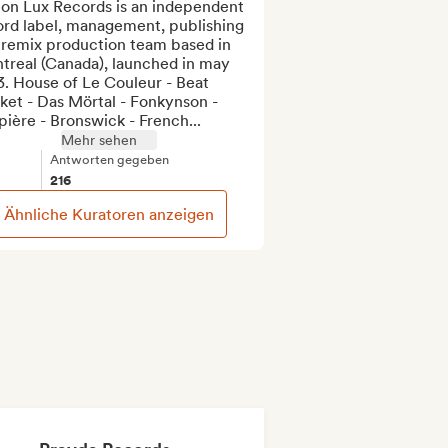
bon Lux Records is an independent 
ord label, management, publishing 
 remix production team based in 
treal (Canada), launched in may 
. House of Le Couleur - Beat 
et - Das Mörtal - Fonkynson - 
ière - Bronswick - French...
Mehr sehen
Antworten gegeben
216
Ähnliche Kuratoren anzeigen