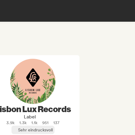
isbon Lux Records
Label
3.9k
1.3k
1.1k
951
137
Sehr eindrucksvoll