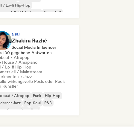
ll / Lo-fi Hip-Hop
merziell / Mainstream
Dancehall
nce pop
Hip-Hop
Pop-Soul
NEU
Zhakira Razhé
Social Media Influencer
< 100 gegebene Antworten
obeat / Afropop
o House / Amapiano
l / Lo-fi Hip-Hop
merziell / Mainstream
erimenteller Jazz
elle wirkungsvolle Posts oder Reels
r Künstler
robeat / Afropop
Funk
Hip-Hop
derner Jazz
Pop-Soul
R&B
nger-Songwriter
Soul