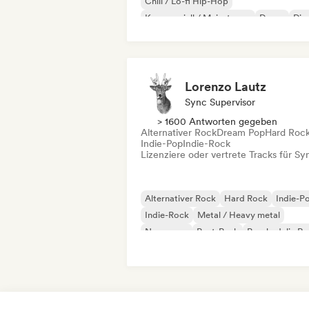
Chill / Lo-fi Hip-Hop
Kommerziell / Mainstream
Dance
Dis
Dream Pop
House
Lorenzo Lautz
Sync Supervisor
> 1600 Antworten gegeben
Alternativer Rock
Dream Pop
Hard Roc
Indie-Pop
Indie-Rock
Lizenziere oder vertrete Tracks für Sy
Alternativer Rock
Hard Rock
Indie-P
Indie-Rock
Metal / Heavy metal
New wave
Post-Punk
Psychedelic R