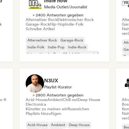
o
indie now
Media Outlet/Journalist
> 2400 Antworten gegeben
Alternativer Rock
Elektronischer Rock
Alt
k
Garage-Rock
Hip-Hop
Indie-Folk
Gar
Schreibe Artikel
Neh
ver
Alternativer Rock
Garage-Rock
Alt
Indie-Folk
Indie-Pop
Indie-Rock
Ga
Internationaler Rap
Metal / Heavy metal
Re
Pop-Rock
N3UX
Playlist-Kurator
> 2800 Antworten gegeben
o-fi
Acid-House
Ambient
Chill out
Deep House
Afr
Electronica
Bos
Künstler zu meinen einflussreichen
Kom
Playlists hinzufügen
Neh
ver
Acid-House
Ambient
Deep House
Bea