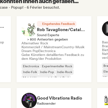
könnten Ihnen auch gefallen...
ase - Popup! - 6 Février besuchst.
Eingehendes Feedback
RAP FRANÇAIS 2026 🔥🇫🇷 (Way Records)
Rob Tavaglione/Catalyst Recording
Sound Experte
> 800 Antworten gegeben
Hop
Bas
Alternativer Rock
Bras
Kommerziell / Mainstream
Country-Musik
Bie
Dream Pop
Electronica
Neh
Gebe Künstlern detailliertes Feedback zu
ver
dem Klang/der Produktion
Bra
Electronica
Experimenteller Rock
Ele
Indie-Folk
Indie-Pop
Indie-Rock
Hi
Metal / Heavy metal
Post-Punk
Rock & Roll / Klassischer Rock
Good Vibrations Radio
Radiosender