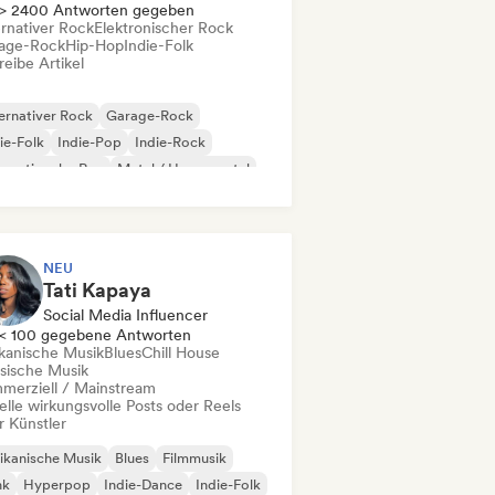
> 2400 Antworten gegeben
ernativer Rock
Elektronischer Rock
age-Rock
Hip-Hop
Indie-Folk
eibe Artikel
ernativer Rock
Garage-Rock
ie-Folk
Indie-Pop
Indie-Rock
ernationaler Rap
Metal / Heavy metal
p-Rock
NEU
Tati Kapaya
Social Media Influencer
< 100 gegebene Antworten
ikanische Musik
Blues
Chill House
ssische Musik
merziell / Mainstream
elle wirkungsvolle Posts oder Reels
r Künstler
ikanische Musik
Blues
Filmmusik
nk
Hyperpop
Indie-Dance
Indie-Folk