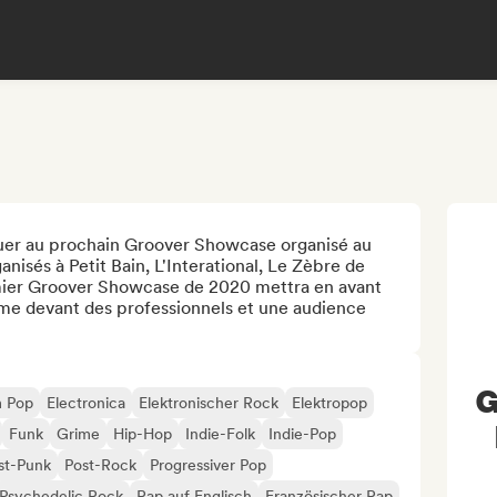
er au prochain Groover Showcase organisé au 
nisés à Petit Bain, L'Interational, Le Zèbre de 
mier Groover Showcase de 2020 mettra en avant 
rme devant des professionnels et une audience 
G
 Pop
Electronica
Elektronischer Rock
Elektropop
Funk
Grime
Hip-Hop
Indie-Folk
Indie-Pop
st-Punk
Post-Rock
Progressiver Pop
Psychedelic Rock
Rap auf Englisch
Französischer Rap