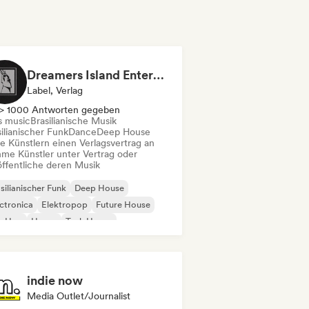
Dreamers Island Entertainment
Label, Verlag
> 1000 Antworten gegeben
s music
Brasilianische Musik
ilianischer Funk
Dance
Deep House
te Künstlern einen Verlagsvertrag an
me Künstler unter Vertrag oder
öffentliche deren Musik
silianischer Funk
Deep House
ctronica
Elektropop
Future House
p-Hop
House
Tech House
indie now
Media Outlet/Journalist