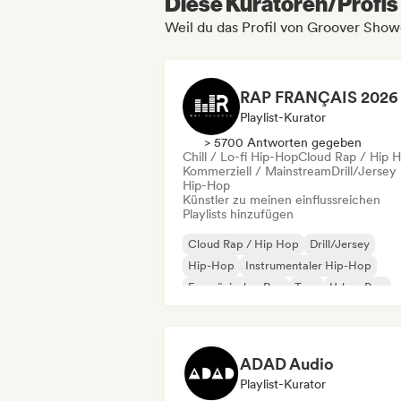
Diese Kuratoren/Profis 
Weil du das Profil von Groover Showc
Playlist-Kurator
> 5700 Antworten gegeben
Chill / Lo-fi Hip-Hop
Cloud Rap / Hip 
Kommerziell / Mainstream
Drill/Jersey
Hip-Hop
Künstler zu meinen einflussreichen
Playlists hinzufügen
Cloud Rap / Hip Hop
Drill/Jersey
Hip-Hop
Instrumentaler Hip-Hop
Französischer Rap
Trap
Urban Pop
Chill / Lo-fi Hip-Hop
ADAD Audio
Playlist-Kurator