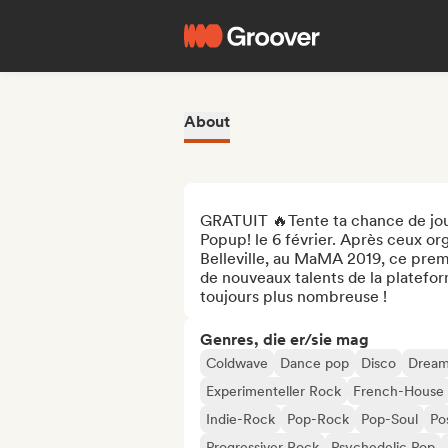
About
GRATUIT 🔥Tente ta chance de jou
Popup! le 6 février. Après ceux orga
Belleville, au MaMA 2019, ce pre
de nouveaux talents de la platefo
toujours plus nombreuse !
Genres, die er/sie mag
Coldwave
Dance pop
Disco
Dream
Experimenteller Rock
French-House
Indie-Rock
Pop-Rock
Pop-Soul
Po
Progressiver Rock
Psychedelic Pop