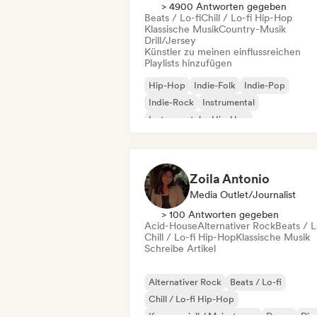
> 4900 Antworten gegeben
Beats / Lo-fi
Chill / Lo-fi Hip-Hop
Klassische Musik
Country-Musik
Drill/Jersey
Künstler zu meinen einflussreichen
Playlists hinzufügen
Hip-Hop
Indie-Folk
Indie-Pop
Indie-Rock
Instrumental
Instrumentaler Hip-Hop
Internationaler Rap
Rap auf Englisch
Zoila Antonio
Media Outlet/Journalist
> 100 Antworten gegeben
Acid-House
Alternativer Rock
Beats / L
Chill / Lo-fi Hip-Hop
Klassische Musik
Schreibe Artikel
Alternativer Rock
Beats / Lo-fi
Chill / Lo-fi Hip-Hop
Kommerziell / Mainstream
Dance
Dis