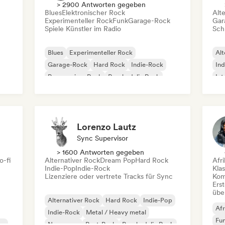
> 2900 Antworten gegeben
Blues
Elektronischer Rock
Alt
Experimenteller Rock
Funk
Garage-Rock
Gar
Spiele Künstler im Radio
Schr
Blues
Experimenteller Rock
Alt
Garage-Rock
Hard Rock
Indie-Rock
Ind
Progressiver Rock
Psychedelic Rock
Int
Rock & Roll / Klassischer Rock
Po
Lorenzo Lautz
Sync Supervisor
> 1600 Antworten gegeben
o-fi
Alternativer Rock
Dream Pop
Hard Rock
Afr
Indie-Pop
Indie-Rock
Kla
Lizenziere oder vertrete Tracks für Sync
Kom
Erst
übe
Alternativer Rock
Hard Rock
Indie-Pop
Afr
Indie-Rock
Metal / Heavy metal
Fu
co
New wave
Post-Punk
Psychedelic Rock