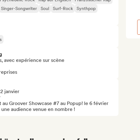
Singer-Songwriter
Soul
Surf-Rock
Synthpop
s
g
s, avec expérience sur scène

reprises
 janvier



nt au Groover Showcase #7 au Popup! le 6 février 
t une audience venue en nombre !