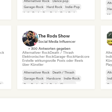
Alternativer Rock
Dance pop
Alt
Garage-Rock
Hard Rock
Indie-Pop
Ha
Indie-Rock
Pop-Punk
Post-Punk
Met
Pro
The Rods Show
Social Media Influencer
> 300 Antworten gegeben
ock
Alternativer Rock
Death / Thrash
Alt
Elektronischer Rock
Garage-Rock
Hardcore
Ind
Erstelle wirkungsvolle Posts oder Reels
Kün
über Künstler
Play
Alternativer Rock
Death / Thrash
Alt
Garage-Rock
Hardcore
Indie-Rock
Ind
ck
Pop-Punk
Punk-Rock
Shoegaze
Po