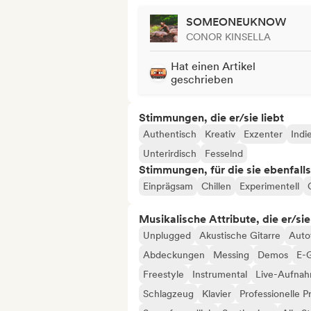
SOMEONEUKNOW
CONOR KINSELLA
Hat einen Artikel
geschrieben
Stimmungen, die er/sie liebt
Authentisch
Kreativ
Exzenter
Indi
Unterirdisch
Fesselnd
Stimmungen, für die sie ebenfall
Einprägsam
Chillen
Experimentell
Musikalische Attribute, die er/sie
Unplugged
Akustische Gitarre
Auto
Abdeckungen
Messing
Demos
E-G
Freestyle
Instrumental
Live-Aufna
Schlagzeug
Klavier
Professionelle P