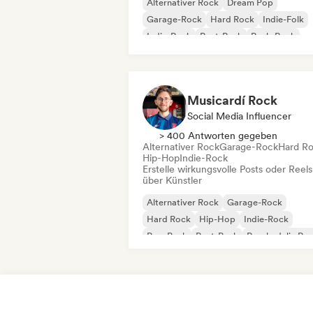
Alternativer Rock
Dream Pop
Garage-Rock
Hard Rock
Indie-Folk
Indie-Rock
Post-Punk
Punk-Rock
Musicardí Rock
Social Media Influencer
> 400 Antworten gegeben
Alternativer Rock
Garage-Rock
Hard R
Hip-Hop
Indie-Rock
Erstelle wirkungsvolle Posts oder Reels
über Künstler
Alternativer Rock
Garage-Rock
Hard Rock
Hip-Hop
Indie-Rock
Pop-Punk
Post-Punk
Psychedelic Ro