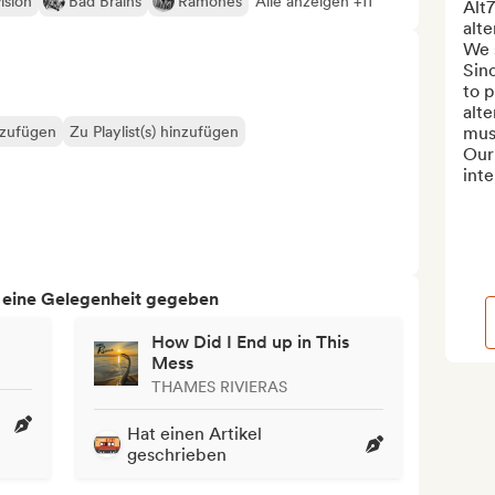
ision
Bad Brains
Ramones
Alle anzeigen +11
Alt7
alte
We s
Sin
to p
alte
nzufügen
Zu Playlist(s) hinzufügen
musi
Our 
inte
h eine Gelegenheit gegeben
How Did I End up in This
Mess
THAMES RIVIERAS
Hat einen Artikel
geschrieben