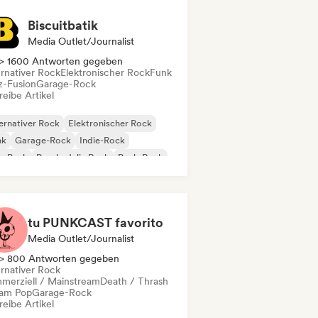
Biscuitbatik
Media Outlet/Journalist
> 1600 Antworten gegeben
ernativer Rock
Elektronischer Rock
Funk
z-Fusion
Garage-Rock
eibe Artikel
ernativer Rock
Elektronischer Rock
nk
Garage-Rock
Indie-Rock
p-Punk
Psychedelic Rock
Punk-Rock
tu PUNKCAST favorito
Media Outlet/Journalist
> 800 Antworten gegeben
ernativer Rock
merziell / Mainstream
Death / Thrash
am Pop
Garage-Rock
eibe Artikel