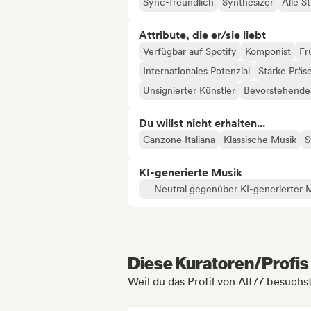
Sync-freundlich
Synthesizer
Alle S
Attribute, die er/sie liebt
Verfügbar auf Spotify
Komponist
Fr
Internationales Potenzial
Starke Präs
Unsignierter Künstler
Bevorstehendes
Du willst nicht erhalten...
Canzone Italiana
Klassische Musik
S
KI-generierte Musik
Neutral gegenüber KI-generierter 
Diese Kuratoren/Profis 
Weil du das Profil von Alt77 besuchst