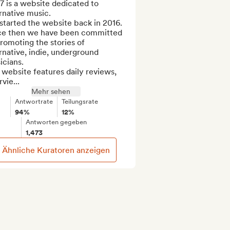
7 is a website dedicated to 
rnative music. 

tarted the website back in 2016. 
ce then we have been committed 
romoting the stories of 
rnative, indie, underground 
cians.

website features daily reviews, 
rvie...
Mehr sehen
Antwortrate
Teilungsrate
94%
12%
Antworten gegeben
1,473
Ähnliche Kuratoren anzeigen