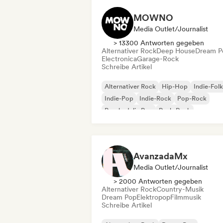
MOWNO
Media Outlet/Journalist
> 13300 Antworten gegeben
Alternativer Rock
Deep House
Dream P
Electronica
Garage-Rock
Schreibe Artikel
Alternativer Rock
Hip-Hop
Indie-Folk
Indie-Pop
Indie-Rock
Pop-Rock
Psychedelic Pop
Punk-Rock
AvanzadaMx
Media Outlet/Journalist
> 2000 Antworten gegeben
Alternativer Rock
Country-Musik
Dream Pop
Elektropop
Filmmusik
Schreibe Artikel