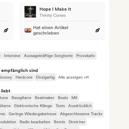
Hope I Make It
Thirsty Curses
Hat einen Artikel
geschrieben
e
Intensive
Aussagekräftige Songtexte
Provokativ
s empfänglich sind
Groovy
Hardcore
Einzigartig
Alle anzeigen +11
 liebt
tune
Bassgitarre
Beatmaker
Beats
Mit
itarre
Elektronische Klänge
Tests
Ausdrücklich
hme
Geringe Wiedergabetreue
Abgeschlossene Tracks
roduktion
Radio bearbeiten
Remix
Streicher