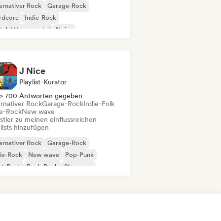
ernativer Rock
Garage-Rock
rdcore
Indie-Rock
al / Heavy metal
Noise
gressiver Rock
Psychedelic Rock
J Nice
Playlist-Kurator
> 700 Antworten gegeben
ernativer Rock
Garage-Rock
Indie-Folk
ie-Rock
New wave
stler zu meinen einflussreichen
lists hinzufügen
ernativer Rock
Garage-Rock
ie-Rock
New wave
Pop-Punk
st-Punk
Punk-Rock
Shoegaze