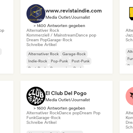
www.revistaindie.com
Media Outlet/Journalist
> 1400 Antworten gegeben
op
Alternativer Rock
Alt
Kommerziell / Mainstream
Dance pop
Jaz
Dream Pop
Garage-Rock
Schr
Schreibe Artikel
Alt
Alternativer Rock
Garage-Rock
Fu
Indie-Rock
Pop-Punk
Post-Punk
Po
Post-Rock
Progressiver Rock
Psychedelic Rock
El Club Del Pogo
Media Outlet/Journalist
> 1600 Antworten gegeben
Alternativer Rock
Dance pop
Dream Pop
Alt
Funk
Garage-Rock
Kom
Schreibe Artikel
Dre
Schr