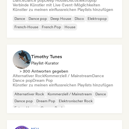
Dance
Dance pop
Deep House
Disco
Elektropop
Verbinde Künstler mit Live-Event-Möglichkeiten
Künstler zu meinen einflussreichen Playlists hinzufügen
Dance
Dance pop
Deep House
Disco
Elektropop
French-House
French Pop
House
Timothy Tunes
Playlist-Kurator
> 300 Antworten gegeben
Alternativer Rock
Kommerziell / Mainstream
Dance
Dance pop
Dream Pop
Künstler zu meinen einflussreichen Playlists hinzufügen
Alternativer Rock
Kommerziell / Mainstream
Dance
Dance pop
Dream Pop
Elektronischer Rock
Future House
Garage-Rock