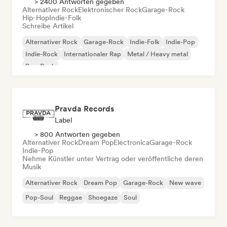
> 2400 Antworten gegeben
Alternativer Rock
Elektronischer Rock
Garage-Rock
Hip-Hop
Indie-Folk
Schreibe Artikel
Alternativer Rock
Garage-Rock
Indie-Folk
Indie-Pop
Indie-Rock
Internationaler Rap
Metal / Heavy metal
Pop-Rock
Pravda Records
Label
> 800 Antworten gegeben
Alternativer Rock
Dream Pop
Electronica
Garage-Rock
Indie-Pop
Nehme Künstler unter Vertrag oder veröffentliche deren
Musik
Alternativer Rock
Dream Pop
Garage-Rock
New wave
Pop-Soul
Reggae
Shoegaze
Soul