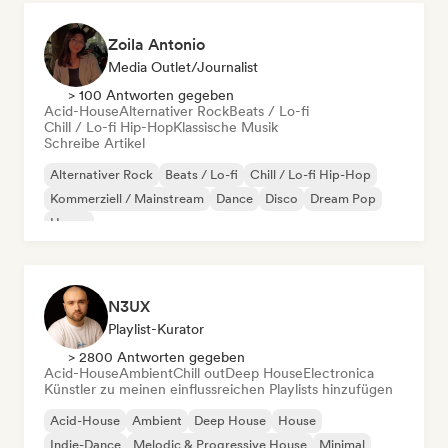
Zoila Antonio
Media Outlet/Journalist
> 100 Antworten gegeben
Acid-House
Alternativer Rock
Beats / Lo-fi
Chill / Lo-fi Hip-Hop
Klassische Musik
Schreibe Artikel
Alternativer Rock
Beats / Lo-fi
Chill / Lo-fi Hip-Hop
Kommerziell / Mainstream
Dance
Disco
Dream Pop
House
N3UX
Playlist-Kurator
> 2800 Antworten gegeben
Acid-House
Ambient
Chill out
Deep House
Electronica
Künstler zu meinen einflussreichen Playlists hinzufügen
Acid-House
Ambient
Deep House
House
Indie-Dance
Melodic & Progressive House
Minimal