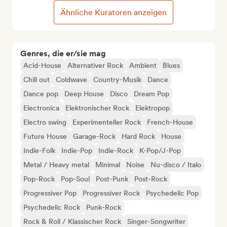
Ähnliche Kuratoren anzeigen
Genres, die er/sie mag
Acid-House
Alternativer Rock
Ambient
Blues
Chill out
Coldwave
Country-Musik
Dance
Dance pop
Deep House
Disco
Dream Pop
Electronica
Elektronischer Rock
Elektropop
Electro swing
Experimenteller Rock
French-House
Future House
Garage-Rock
Hard Rock
House
Indie-Folk
Indie-Pop
Indie-Rock
K-Pop/J-Pop
Metal / Heavy metal
Minimal
Noise
Nu-disco / Italo
Pop-Rock
Pop-Soul
Post-Punk
Post-Rock
Progressiver Pop
Progressiver Rock
Psychedelic Pop
Psychedelic Rock
Punk-Rock
Rock & Roll / Klassischer Rock
Singer-Songwriter