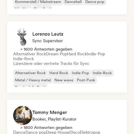
Kommerziell / Mainstream
Dancehall
Dance pop
Hip-Hop
Pop-Soul
Lorenzo Lautz
Sync Supervisor
> 1600 Antworten gegeben
Alternativer Rock
Dream Pop
Hard Rock
Indie-Pop
Indie-Rock
Lizenziere oder vertrete Tracks für Sync
Alternativer Rock
Hard Rock
Indie-Pop
Indie-Rock
Metal / Heavy metal
New wave
Post-Punk
Psychedelic Rock
Tommy Menger
Booker, Playlist-Kurator
> 1800 Antworten gegeben
Dance
Dance pop
Deep House
Disco
Elektropop