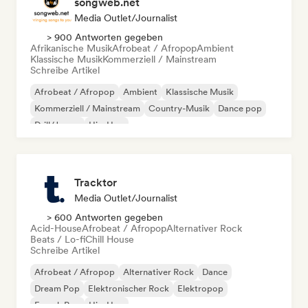
songweb.net
Media Outlet/Journalist
> 900 Antworten gegeben
Afrikanische Musik
Afrobeat / Afropop
Ambient
Klassische Musik
Kommerziell / Mainstream
Schreibe Artikel
Afrobeat / Afropop
Ambient
Klassische Musik
Kommerziell / Mainstream
Country-Musik
Dance pop
Drill/Jersey
Hip-Hop
Tracktor
Media Outlet/Journalist
> 600 Antworten gegeben
Acid-House
Afrobeat / Afropop
Alternativer Rock
Beats / Lo-fi
Chill House
Schreibe Artikel
Afrobeat / Afropop
Alternativer Rock
Dance
Dream Pop
Elektronischer Rock
Elektropop
French Pop
Hip-Hop