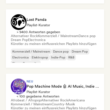
Lost Panda
Playlist-Kurator
> 9400 Antworten gegeben
Alternativer Rock
Kommerziell / Mainstream
Dance pop
Dream Pop
Electronica
Künstler zu meinen einflussreichen Playlists hinzufügen
Kommerziell / Mainstream
Dance pop
Dream Pop
Electronica
Elektropop
Indie-Pop
R&B
Singer-Songwriter
NEU
Pop Machine Mode 🤖 AI Music, Indie Pop & Dream Pop
Playlist-Kurator
< 100 gegebene Antworten
Afrobeat / Afropop
Alternativer Rock
Americana
Kommerziell / Mainstream
Country-Musik
Künstler zu meinen einflussreichen Playlists hinzufügen