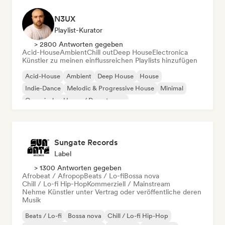
N3UX
Playlist-Kurator
> 2800 Antworten gegeben
Acid-House
Ambient
Chill out
Deep House
Electronica
Künstler zu meinen einflussreichen Playlists hinzufügen
Acid-House
Ambient
Deep House
House
Indie-Dance
Melodic & Progressive House
Minimal
Organischer House / Downtempo
Sungate Records
Label
> 1300 Antworten gegeben
Afrobeat / Afropop
Beats / Lo-fi
Bossa nova
Chill / Lo-fi Hip-Hop
Kommerziell / Mainstream
Nehme Künstler unter Vertrag oder veröffentliche deren
Musik
Beats / Lo-fi
Bossa nova
Chill / Lo-fi Hip-Hop