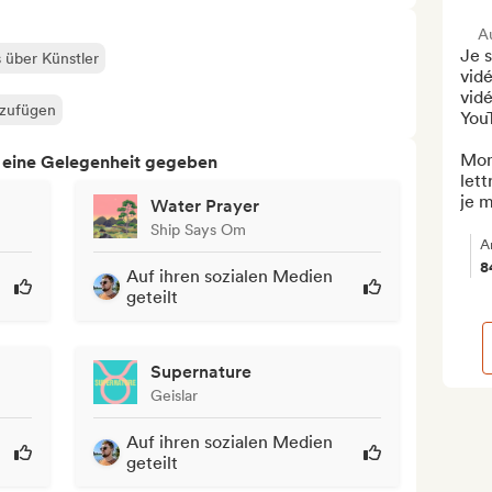
A
Je s
s über Künstler
vidé
vidé
nzufügen
You
Mon
h eine Gelegenheit gegeben
lett
je m
Water Prayer
Ship Says Om
A
8
Auf ihren sozialen Medien
geteilt
Supernature
Geislar
Auf ihren sozialen Medien
geteilt