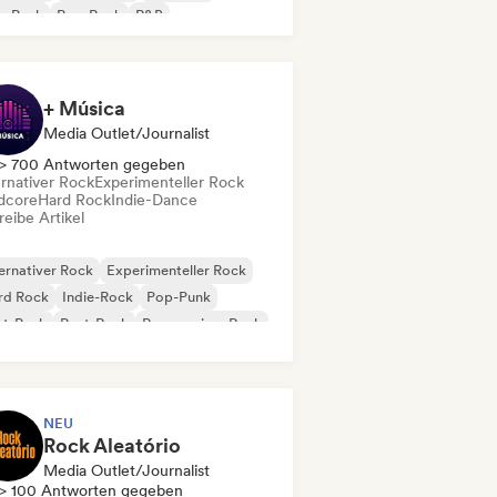
p-Punk
Pop-Rock
R&B
+ Música
Media Outlet/Journalist
> 700 Antworten gegeben
ernativer Rock
Experimenteller Rock
dcore
Hard Rock
Indie-Dance
eibe Artikel
ernativer Rock
Experimenteller Rock
rd Rock
Indie-Rock
Pop-Punk
st-Punk
Post-Rock
Progressiver Rock
NEU
Rock Aleatório
Media Outlet/Journalist
> 100 Antworten gegeben