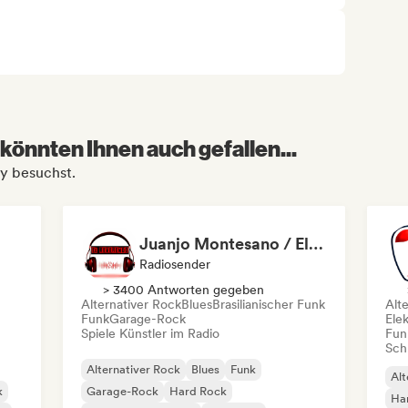
könnten Ihnen auch gefallen...
ny besuchst.
Juanjo Montesano / El Reverendo
Radiosender
> 3400 Antworten gegeben
Alternativer Rock
Blues
Brasilianischer Funk
Alt
Funk
Garage-Rock
Ele
Spiele Künstler im Radio
Fun
Schr
Alternativer Rock
Blues
Funk
Alt
k
Garage-Rock
Hard Rock
Ha