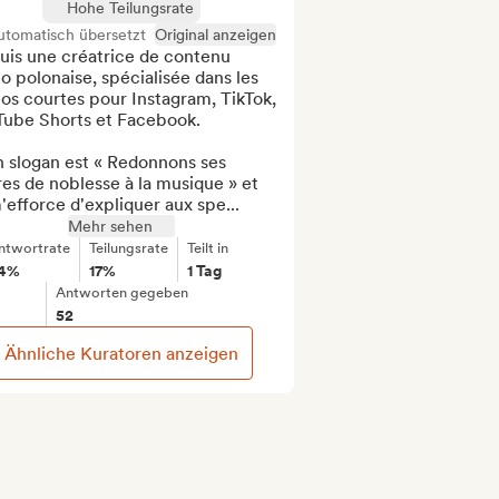
Hohe Teilungsrate
utomatisch übersetzt
Original anzeigen
uis une créatrice de contenu 
o polonaise, spécialisée dans les 
os courtes pour Instagram, TikTok, 
Tube Shorts et Facebook.

 slogan est « Redonnons ses 
res de noblesse à la musique » et 
'efforce d'expliquer aux spe...
Mehr sehen
ntwortrate
Teilungsrate
Teilt in
4%
17%
1 Tag
Antworten gegeben
52
Ähnliche Kuratoren anzeigen