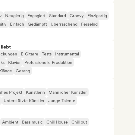
v
Neugierig
Engagiert
Standard
Groovy
Einzigartig
itiv
Einfach
Gedämpft
Überraschend
Fesselnd
 liebt
eckungen
E-Gitarre
Tests
Instrumental
cks
Klavier
Professionelle Produktion
Klänge
Gesang
ühes Projekt
Künstlerin
Männlicher Künstler
Unterstützte Künstler
Junge Talente
Ambient
Bass music
Chill House
Chill out