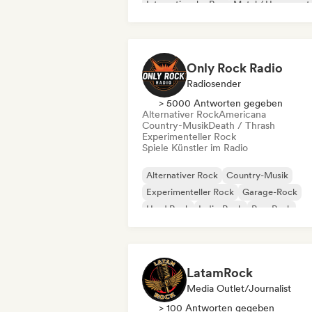
Internationaler Rap
Metal / Heavy met
Pop-Rock
Only Rock Radio
Radiosender
> 5000 Antworten gegeben
Alternativer Rock
Americana
Country-Musik
Death / Thrash
Experimenteller Rock
Spiele Künstler im Radio
Alternativer Rock
Country-Musik
Experimenteller Rock
Garage-Rock
Hard Rock
Indie-Rock
Pop-Punk
Post-Punk
LatamRock
Media Outlet/Journalist
> 100 Antworten gegeben