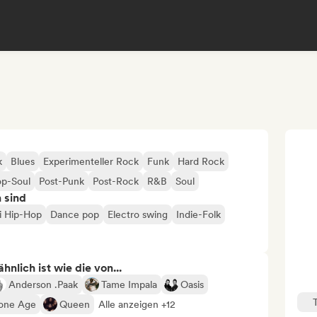
k
Blues
Experimenteller Rock
Funk
Hard Rock
op-Soul
Post-Punk
Post-Rock
R&B
Soul
n sind
fi Hip-Hop
Dance pop
Electro swing
Indie-Folk
nlich ist wie die von...
Anderson .Paak
Tame Impala
Oasis
tone Age
Queen
Alle anzeigen +12