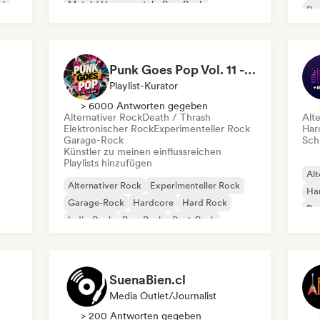
al
Metal / Heavy metal
Pop-Rock
Po
Punk-Rock
Punk Goes Pop Vol. 11 - 2026
Playlist-Kurator
> 6000 Antworten gegeben
Alternativer Rock
Death / Thrash
Alt
Elektronischer Rock
Experimenteller Rock
Har
Garage-Rock
Schr
Künstler zu meinen einflussreichen
Playlists hinzufügen
Alt
Alternativer Rock
Experimenteller Rock
Ha
Garage-Rock
Hardcore
Hard Rock
Po
Indie-Rock
Pop-Punk
Post-Punk
SuenaBien.cl
Media Outlet/Journalist
> 200 Antworten gegeben