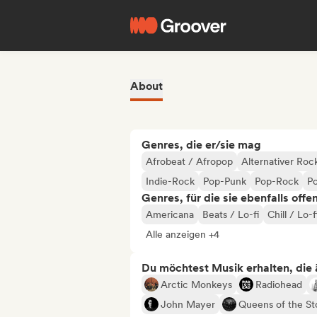
About
Genres, die er/sie mag
Afrobeat / Afropop
Alternativer Roc
Indie-Rock
Pop-Punk
Pop-Rock
P
Genres, für die sie ebenfalls offe
Americana
Beats / Lo-fi
Chill / Lo-
Alle anzeigen +4
Du möchtest Musik erhalten, die äh
Arctic Monkeys
Radiohead
John Mayer
Queens of the S