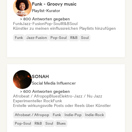
Funk - Groovy music
Playlist-Kurator
> 800 Antworten gegeben
Funk
Jazz-Fusion
Pop-Soul
R&B
Soul
Künstler zu meinen einflussreichen Playlists hinzufügen
Funk
Jazz-Fusion
Pop-Soul
R&B
Soul
SONAH
Social Media Influencer
> 600 Antworten gegeben
Afrobeat / Afropop
Blues
Elektro-Jazz / Nu Jazz
Experimenteller Rock
Funk
Erstelle wirkungsvolle Posts oder Reels über Künstler
Afrobeat / Afropop
Funk
Indie-Pop
Indie-Rock
Pop-Soul
R&B
Soul
Blues