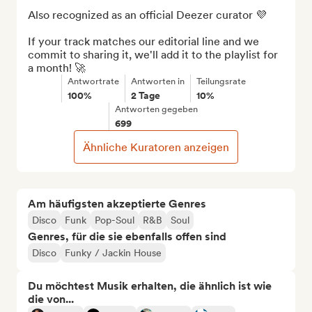
Also recognized as an official Deezer curator 💜

If your track matches our editorial line and we 
commit to sharing it, we'll add it to the playlist for 
a month! 🚀
Antwortrate
Antworten in
Teilungsrate
100%
2 Tage
10%
Antworten gegeben
699
Ähnliche Kuratoren anzeigen
Am häufigsten akzeptierte Genres
Disco
Funk
Pop-Soul
R&B
Soul
Genres, für die sie ebenfalls offen sind
Disco
Funky / Jackin House
Du möchtest Musik erhalten, die ähnlich ist wie
die von...