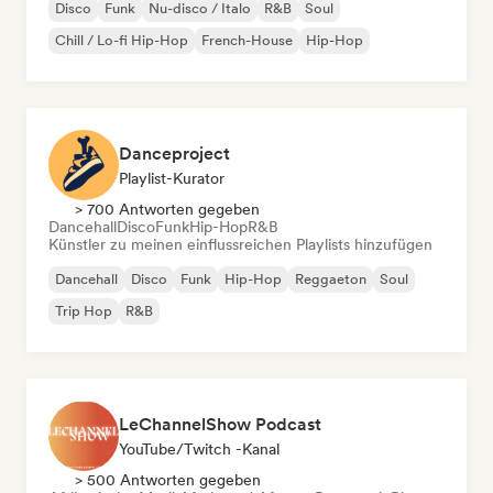
Disco
Funk
Nu-disco / Italo
R&B
Soul
Chill / Lo-fi Hip-Hop
French-House
Hip-Hop
Danceproject
Playlist-Kurator
> 700 Antworten gegeben
Dancehall
Disco
Funk
Hip-Hop
R&B
Künstler zu meinen einflussreichen Playlists hinzufügen
Dancehall
Disco
Funk
Hip-Hop
Reggaeton
Soul
Trip Hop
R&B
LeChannelShow Podcast
YouTube/Twitch -Kanal
> 500 Antworten gegeben