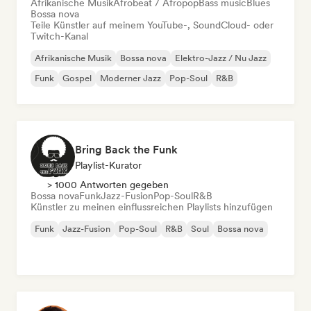
Afrikanische Musik
Afrobeat / Afropop
Bass music
Blues
Bossa nova
Teile Künstler auf meinem YouTube-, SoundCloud- oder
Twitch-Kanal
Afrikanische Musik
Bossa nova
Elektro-Jazz / Nu Jazz
Funk
Gospel
Moderner Jazz
Pop-Soul
R&B
Bring Back the Funk
Playlist-Kurator
> 1000 Antworten gegeben
Bossa nova
Funk
Jazz-Fusion
Pop-Soul
R&B
Künstler zu meinen einflussreichen Playlists hinzufügen
Funk
Jazz-Fusion
Pop-Soul
R&B
Soul
Bossa nova