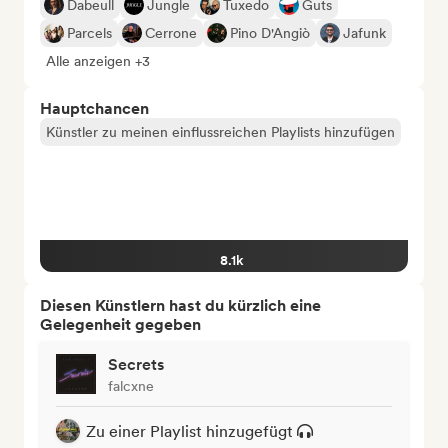
Dabeull
Jungle
Tuxedo
Guts
Parcels
Cerrone
Pino D'Angiò
Jafunk
Alle anzeigen +3
Hauptchancen
Künstler zu meinen einflussreichen Playlists hinzufügen
8.1k
Diesen Künstlern hast du kürzlich eine
Gelegenheit gegeben
Secrets
falcxne
Zu einer Playlist hinzugefügt