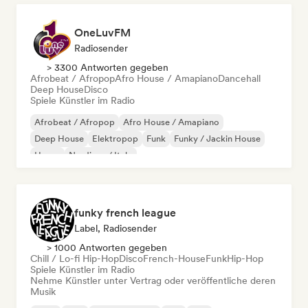
OneLuvFM
Radiosender
> 3300 Antworten gegeben
Afrobeat / Afropop
Afro House / Amapiano
Dancehall
Deep House
Disco
Spiele Künstler im Radio
Afrobeat / Afropop
Afro House / Amapiano
Deep House
Elektropop
Funk
Funky / Jackin House
House
Nu-disco / Italo
funky french league
Label, Radiosender
> 1000 Antworten gegeben
Chill / Lo-fi Hip-Hop
Disco
French-House
Funk
Hip-Hop
Spiele Künstler im Radio
Nehme Künstler unter Vertrag oder veröffentliche deren
Musik