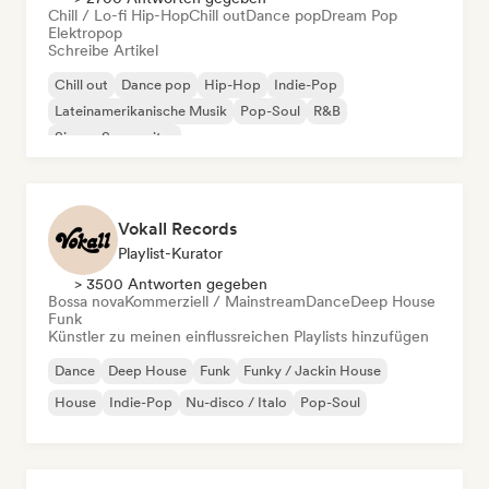
Chill / Lo-fi Hip-Hop
Chill out
Dance pop
Dream Pop
Elektropop
Schreibe Artikel
Chill out
Dance pop
Hip-Hop
Indie-Pop
Lateinamerikanische Musik
Pop-Soul
R&B
Singer-Songwriter
Vokall Records
Playlist-Kurator
> 3500 Antworten gegeben
Bossa nova
Kommerziell / Mainstream
Dance
Deep House
Funk
Künstler zu meinen einflussreichen Playlists hinzufügen
Dance
Deep House
Funk
Funky / Jackin House
House
Indie-Pop
Nu-disco / Italo
Pop-Soul