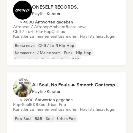
ONESELF RECORDS.
Playlist-Kurator
> 4000 Antworten gegeben
Afrobeat / Afropop
Ambient
Bossa nova
Chill / Lo-fi Hip-Hop
Chill out
Künstler zu meinen einflussreichen Playlists hinzufügen
Bossa nova
Chill / Lo-fi Hip-Hop
Kommerziell / Mainstream
Funk
Hip-Hop
Internationaler Pop
Pop-Soul
R&B
All Soul, No Fouls 🔥 Smooth Contemporary R&B & Neo Soul
Playlist-Kurator
> 2200 Antworten gegeben
Pop-Soul
R&B
Soul
Urban Pop
Künstler zu meinen einflussreichen Playlists hinzufügen
Pop-Soul
R&B
Soul
Urban Pop