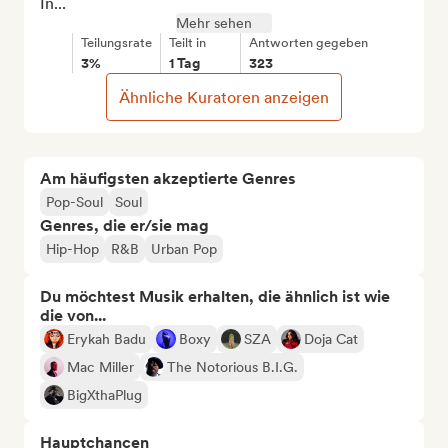
In...
Mehr sehen
Teilungsrate
Teilt in
Antworten gegeben
3%
1 Tag
323
Ähnliche Kuratoren anzeigen
Am häufigsten akzeptierte Genres
Pop-Soul
Soul
Genres, die er/sie mag
Hip-Hop
R&B
Urban Pop
Du möchtest Musik erhalten, die ähnlich ist wie
die von...
Erykah Badu
Boxy
SZA
Doja Cat
Mac Miller
The Notorious B.I.G.
BigXthaPlug
Hauptchancen