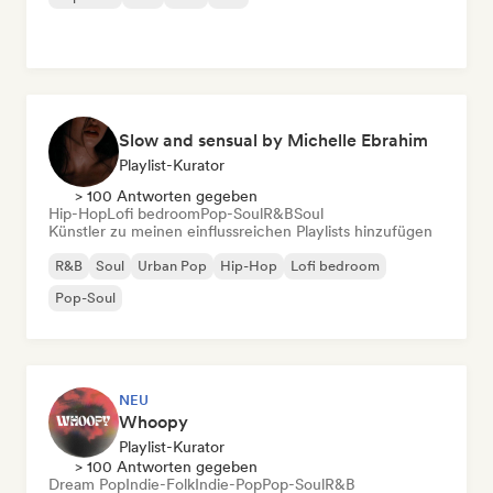
Slow and sensual by Michelle Ebrahim
Playlist-Kurator
> 100 Antworten gegeben
Hip-Hop
Lofi bedroom
Pop-Soul
R&B
Soul
Künstler zu meinen einflussreichen Playlists hinzufügen
R&B
Soul
Urban Pop
Hip-Hop
Lofi bedroom
Pop-Soul
NEU
Whoopy
Playlist-Kurator
> 100 Antworten gegeben
Dream Pop
Indie-Folk
Indie-Pop
Pop-Soul
R&B