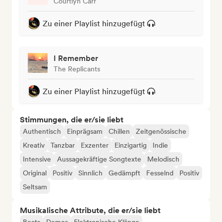
Courtlyn Carr
Zu einer Playlist hinzugefügt
I Remember
The Replicants
Zu einer Playlist hinzugefügt
Stimmungen, die er/sie liebt
Authentisch
Einprägsam
Chillen
Zeitgenössische
Kreativ
Tanzbar
Exzenter
Einzigartig
Indie
Intensive
Aussagekräftige Songtexte
Melodisch
Original
Positiv
Sinnlich
Gedämpft
Fesselnd
Positiv
Seltsam
Musikalische Attribute, die er/sie liebt