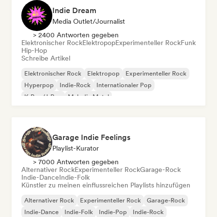
Indie Dream
Media Outlet/Journalist
> 2400 Antworten gegeben
Elektronischer Rock
Elektropop
Experimenteller Rock
Funk
Hip-Hop
Schreibe Artikel
Elektronischer Rock
Elektropop
Experimenteller Rock
Hyperpop
Indie-Rock
Internationaler Pop
K-Pop/J-Pop
Melodic Metal
Garage Indie Feelings
Playlist-Kurator
> 7000 Antworten gegeben
Alternativer Rock
Experimenteller Rock
Garage-Rock
Indie-Dance
Indie-Folk
Künstler zu meinen einflussreichen Playlists hinzufügen
Alternativer Rock
Experimenteller Rock
Garage-Rock
Indie-Dance
Indie-Folk
Indie-Pop
Indie-Rock