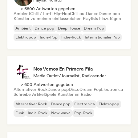
Playlist-Kurator
> 6800 Antworten gegeben
Ambient
Chill / Lo-fi Hip-Hop
Chill out
Dance
Dance pop
Künstler zu meinen einflussreichen Playlists hinzufügen
Ambient
Dance pop
Deep House
Dream Pop
Elektropop
Indie-Pop
Indie-Rock
Internationaler Pop
Nos Vemos En Primera Fila
Media Outlet/Journalist, Radiosender
> 600 Antworten gegeben
Alternativer Rock
Dance pop
Disco
Dream Pop
Electronica
Schreibe Artikel
Spiele Künstler im Radio
Alternativer Rock
Dance pop
Electronica
Elektropop
Funk
Indie-Rock
New wave
Pop-Rock