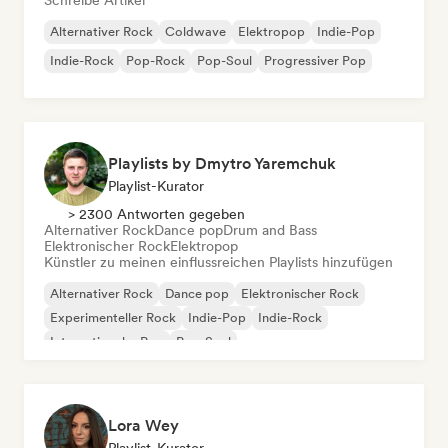
Schreibe Artikel
Alternativer Rock
Coldwave
Elektropop
Indie-Pop
Indie-Rock
Pop-Rock
Pop-Soul
Progressiver Pop
Playlists by Dmytro Yaremchuk
Playlist-Kurator
> 2300 Antworten gegeben
Alternativer Rock
Dance pop
Drum and Bass
Elektronischer Rock
Elektropop
Künstler zu meinen einflussreichen Playlists hinzufügen
Alternativer Rock
Dance pop
Elektronischer Rock
Experimenteller Rock
Indie-Pop
Indie-Rock
Internationaler Pop
Pop-Soul
Lora Wey