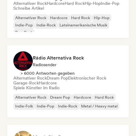
Alternativer Rock
Hardcore
Hard Rock
Hip-Hop
Indie-Pop
Schreibe Artikel
Alternativer Rock
Hardcore
Hard Rock
Hip-Hop
Indie-Pop
Indie-Rock
Lateinamerikanische Musik
Pop-Punk
Rádio Alternativa Rock
Radiosender
> 6000 Antworten gegeben
Alternativer Rock
Dream Pop
Elektronischer Rock
Garage-Rock
Hardcore
Spiele Künstler im Radio
Alternativer Rock
Dream Pop
Hardcore
Hard Rock
Indie-Folk
Indie-Pop
Indie-Rock
Metal / Heavy metal