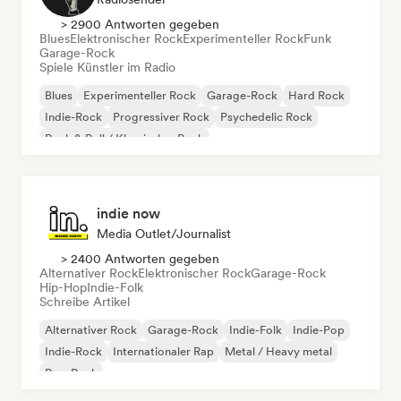
> 2900 Antworten gegeben
Blues
Elektronischer Rock
Experimenteller Rock
Funk
Garage-Rock
Spiele Künstler im Radio
Blues
Experimenteller Rock
Garage-Rock
Hard Rock
Indie-Rock
Progressiver Rock
Psychedelic Rock
Rock & Roll / Klassischer Rock
indie now
Media Outlet/Journalist
> 2400 Antworten gegeben
Alternativer Rock
Elektronischer Rock
Garage-Rock
Hip-Hop
Indie-Folk
Schreibe Artikel
Alternativer Rock
Garage-Rock
Indie-Folk
Indie-Pop
Indie-Rock
Internationaler Rap
Metal / Heavy metal
Pop-Rock