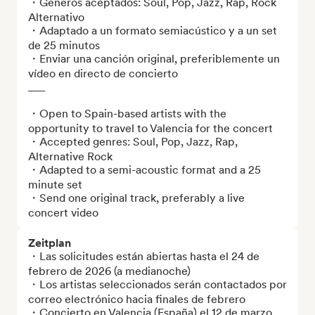
・Géneros aceptados: Soul, Pop, Jazz, Rap, Rock 
Alternativo

・Adaptado a un formato semiacústico y a un set 
de 25 minutos

・Enviar una canción original, preferiblemente un 
vídeo en directo de concierto

___

・Open to Spain-based artists with the 
opportunity to travel to Valencia for the concert 

・Accepted genres: Soul, Pop, Jazz, Rap, 
Alternative Rock

・Adapted to a semi-acoustic format and a 25 
minute set

・Send one original track, preferably a live 
concert video
Zeitplan
・Las solicitudes están abiertas hasta el 24 de 
febrero de 2026 (a medianoche)

・Los artistas seleccionados serán contactados por 
correo electrónico hacia finales de febrero

・Concierto en Valencia (España) el 12 de marzo 