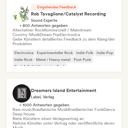
Eingehendes Feedback
Rob Tavaglione/Catalyst Recording
Sound Experte
> 800 Antworten gegeben
Alternativer Rock
Kommerziell / Mainstream
Country-Musik
Dream Pop
Electronica
Gebe Künstlern detailliertes Feedback zu dem Klang/der
Produktion
Electronica
Experimenteller Rock
Indie-Folk
Indie-Pop
Indie-Rock
Metal / Heavy metal
Post-Punk
Rock & Roll / Klassischer Rock
Dreamers Island Entertainment
Label, Verlag
> 1000 Antworten gegeben
Bass music
Brasilianische Musik
Brasilianischer Funk
Dance
Deep House
Biete Künstlern einen Verlagsvertrag an
Nehme Künstler unter Vertrag oder veröffentliche deren
Musik