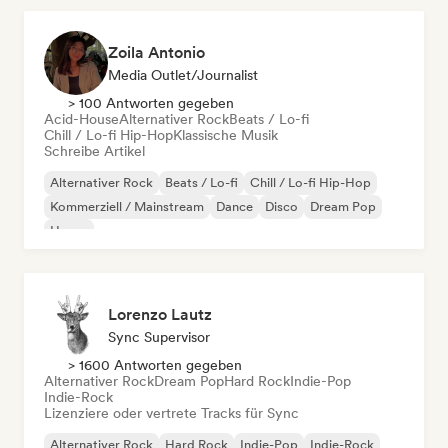
Zoila Antonio
Media Outlet/Journalist
> 100 Antworten gegeben
Acid-House
Alternativer Rock
Beats / Lo-fi
Chill / Lo-fi Hip-Hop
Klassische Musik
Schreibe Artikel
Alternativer Rock
Beats / Lo-fi
Chill / Lo-fi Hip-Hop
Kommerziell / Mainstream
Dance
Disco
Dream Pop
House
Lorenzo Lautz
Sync Supervisor
> 1600 Antworten gegeben
Alternativer Rock
Dream Pop
Hard Rock
Indie-Pop
Indie-Rock
Lizenziere oder vertrete Tracks für Sync
Alternativer Rock
Hard Rock
Indie-Pop
Indie-Rock