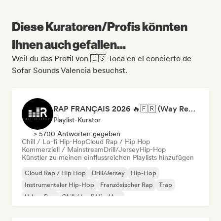
Diese Kuratoren/Profis könnten
Ihnen auch gefallen...
Weil du das Profil von 🇪🇸 Toca en el concierto de
Sofar Sounds Valencia besuchst.
RAP FRANÇAIS 2026 🔥🇫🇷 (Way Records)
Playlist-Kurator
> 5700 Antworten gegeben
Chill / Lo-fi Hip-Hop
Cloud Rap / Hip Hop
Kommerziell / Mainstream
Drill/Jersey
Hip-Hop
Künstler zu meinen einflussreichen Playlists hinzufügen
Cloud Rap / Hip Hop
Drill/Jersey
Hip-Hop
Instrumentaler Hip-Hop
Französischer Rap
Trap
Urban Pop
Chill / Lo-fi Hip-Hop