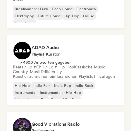
Brasilianischer Funk
Deep House
Electronica
Elektropop
Future House
Hip-Hop
House
Tech House
ADAD Audio
Playlist-Kurator
> 4900 Antworten gegeben
Beats / Lo-fi
Chill / Lo-fi Hip-Hop
Klassische Musik
Country-Musik
Drill/Jersey
Künstler zu meinen einflussreichen Playlists hinzufügen
Hip-Hop
Indie-Folk
Indie-Pop
Indie-Rock
Instrumental
Instrumentaler Hip-Hop
Internationaler Rap
Rap auf Englisch
Good Vibrations Radio
Radiosender