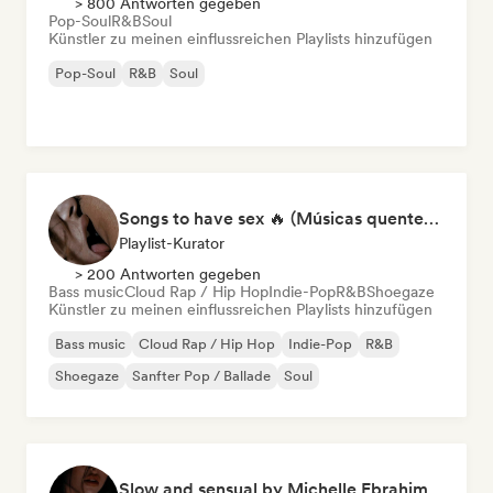
> 800 Antworten gegeben
Pop-Soul
R&B
Soul
Künstler zu meinen einflussreichen Playlists hinzufügen
Pop-Soul
R&B
Soul
Songs to have sex 🔥 (Músicas quentes para momentos íntimos)
Playlist-Kurator
> 200 Antworten gegeben
Bass music
Cloud Rap / Hip Hop
Indie-Pop
R&B
Shoegaze
Künstler zu meinen einflussreichen Playlists hinzufügen
Bass music
Cloud Rap / Hip Hop
Indie-Pop
R&B
Shoegaze
Sanfter Pop / Ballade
Soul
Slow and sensual by Michelle Ebrahim