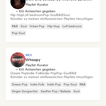
Playlist-Kurator
> 100 Antworten gegeben
Hip-Hop
Lofi bedroom
Pop-Soul
R&B
Soul
Künstler zu meinen einflussreichen Playlists hinzufügen
R&B
Soul
Urban Pop
Hip-Hop
Lofi bedroom
Pop-Soul
NEU
Whoopy
Playlist-Kurator
> 100 Antworten gegeben
Dream Pop
Indie-Folk
Indie-Pop
Pop-Soul
R&B
Künstler zu meinen einflussreichen Playlists hinzufügen
Dream Pop
Indie-Folk
Indie-Pop
Pop-Soul
R&B
Singer-Songwriter
Sanfter Pop / Ballade
Soul