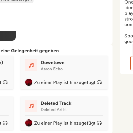
One 
iden
play
stro
conn
Spot
good
h eine Gelegenheit gegeben
x)
Downtown
Aaron Echo
t
Zu einer Playlist hinzugefügt
Deleted Track
Deleted Artist
t
Zu einer Playlist hinzugefügt