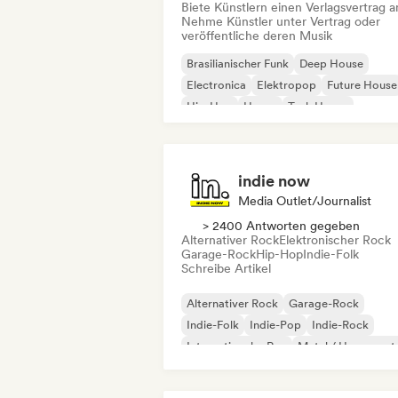
Biete Künstlern einen Verlagsvertrag a
Nehme Künstler unter Vertrag oder
veröffentliche deren Musik
Brasilianischer Funk
Deep House
Electronica
Elektropop
Future House
Hip-Hop
House
Tech House
indie now
Media Outlet/Journalist
> 2400 Antworten gegeben
Alternativer Rock
Elektronischer Rock
Garage-Rock
Hip-Hop
Indie-Folk
Schreibe Artikel
Alternativer Rock
Garage-Rock
Indie-Folk
Indie-Pop
Indie-Rock
Internationaler Rap
Metal / Heavy met
Pop-Rock