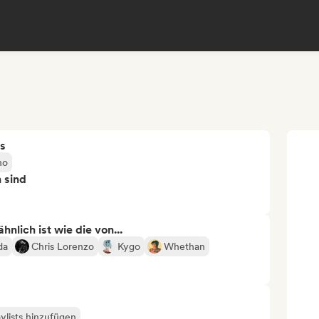
s
no
n sind
nlich ist wie die von...
da
Chris Lorenzo
Kygo
Whethan
ylists hinzufügen