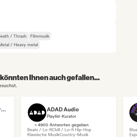
eath / Thrash
Filmmusik
Metal / Heavy metal
könnten Ihnen auch gefallen...
esuchst.
Dreamers Island Entertainment
ADAD Audio
Playlist-Kurator
> 4900 Antworten gegeben
Beats / Lo-fi
Chill / Lo-fi Hip-Hop
Blu
Klassische Musik
Country-Musik
Exp