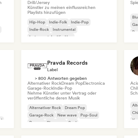
n
Drill/Jersey
Spie
Künstler zu meinen einflussreichen
Playlists hinzufügen
Blu
Hip-Hop
Indie-Folk
Indie-Pop
Ga
Indie-Rock
Instrumental
Pro
Instrumentaler Hip-Hop
Roc
Internationaler Rap
Rap auf Englisch
Pravda Records
Label
> 800 Antworten gegeben
Alternativer Rock
Dream Pop
Electronica
Aci
Garage-Rock
Indie-Pop
Chil
Nehme Künstler unter Vertrag oder
Schr
veröffentliche deren Musik
Alt
Alternativer Rock
Dream Pop
Chi
Garage-Rock
New wave
Pop-Soul
al
Kom
Reggae
Shoegaze
Soul
Dr