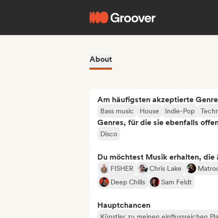
About
Am häufigsten akzeptierte Genre
Bass music
House
Indie-Pop
Tech
Genres, für die sie ebenfalls offe
Disco
Du möchtest Musik erhalten, die äh
FISHER
Chris Lake
Matro
Deep Chills
Sam Feldt
Hauptchancen
Künstler zu meinen einflussreichen Pla