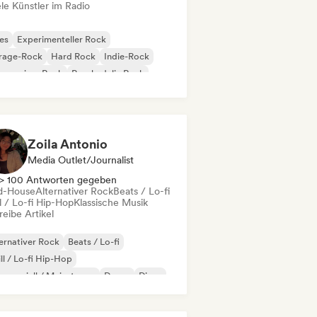
le Künstler im Radio
es
Experimenteller Rock
rage-Rock
Hard Rock
Indie-Rock
gressiver Rock
Psychedelic Rock
k & Roll / Klassischer Rock
Zoila Antonio
Media Outlet/Journalist
> 100 Antworten gegeben
d-House
Alternativer Rock
Beats / Lo-fi
l / Lo-fi Hip-Hop
Klassische Musik
eibe Artikel
ernativer Rock
Beats / Lo-fi
ll / Lo-fi Hip-Hop
merziell / Mainstream
Dance
Disco
eam Pop
House