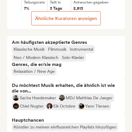
Teilungsrate
Teilt in
Antworten gegeben
7%
3 Tage
2,813
Ähnliche Kuratoren anzeigen
Am häufigsten akzeptierte Genres
Klassische Musik
Filmmusik
Instrumental
Neo / Modern Klassisch
Solo-Klavier
Genres, die er/sie mag
Relaxation / New Age
Du möchtest Musik erhalten, die ähnlich ist wie
die von...
Sacha Hoedemaker
MDJ Matthias De Jaeger
Chiel Nugter
Eik Octobre
Yann Tiersen
Hauptchancen
Künstler zu meinen einflussreichen Playlists hinzufügen