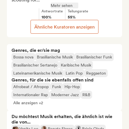
Mehr sehen
Antwortrate
Teilungsrate
100%
55%
Ähnliche Kuratoren anzeigen
Genres, die er/sie mag
Bossa nova
Brasilianische Musik
Brasilianischer Funk
Brasilianischer Sertanejo
Karibische Musik
Lateinamerikanische Musik
Latin Pop
Reggaeton
Genres, für die sie ebenfalls offen sind
Afrobeat / Afropop
Funk
Hip-Hop
Internationaler Rap
Moderner Jazz
R&B
Alle anzeigen +2
Du möchtest Musik erhalten, die ähnlich ist wie
die von...
Vanita Leo
Renata Flores
Briela Ojeda