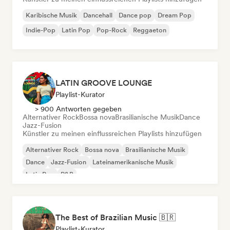
Karibische Musik
Dancehall
Dance pop
Dream Pop
Indie-Pop
Latin Pop
Pop-Rock
Reggaeton
LATIN GROOVE LOUNGE
Playlist-Kurator
> 900 Antworten gegeben
Alternativer Rock
Bossa nova
Brasilianische Musik
Dance
Jazz-Fusion
Künstler zu meinen einflussreichen Playlists hinzufügen
Alternativer Rock
Bossa nova
Brasilianische Musik
Dance
Jazz-Fusion
Lateinamerikanische Musik
Latin Pop
R&B
The Best of Brazilian Music 🇧🇷
Playlist-Kurator