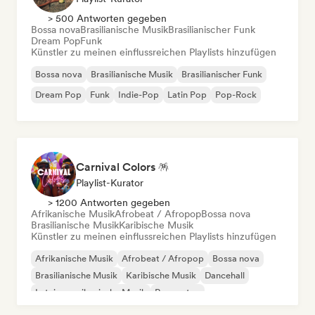
> 500 Antworten gegeben
Bossa nova
Brasilianische Musik
Brasilianischer Funk
Dream Pop
Funk
Künstler zu meinen einflussreichen Playlists hinzufügen
Bossa nova
Brasilianische Musik
Brasilianischer Funk
Dream Pop
Funk
Indie-Pop
Latin Pop
Pop-Rock
Carnival Colors 🪅
Playlist-Kurator
> 1200 Antworten gegeben
Afrikanische Musik
Afrobeat / Afropop
Bossa nova
Brasilianische Musik
Karibische Musik
Künstler zu meinen einflussreichen Playlists hinzufügen
Afrikanische Musik
Afrobeat / Afropop
Bossa nova
Brasilianische Musik
Karibische Musik
Dancehall
Lateinamerikanische Musik
Reggaeton