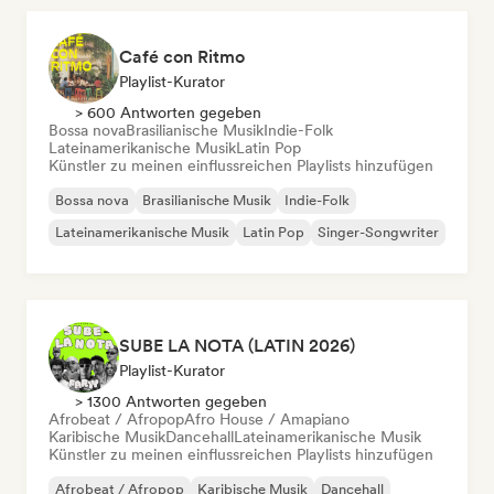
Café con Ritmo
Playlist-Kurator
> 600 Antworten gegeben
Bossa nova
Brasilianische Musik
Indie-Folk
Lateinamerikanische Musik
Latin Pop
Künstler zu meinen einflussreichen Playlists hinzufügen
Bossa nova
Brasilianische Musik
Indie-Folk
Lateinamerikanische Musik
Latin Pop
Singer-Songwriter
SUBE LA NOTA (LATIN 2026)
Playlist-Kurator
> 1300 Antworten gegeben
Afrobeat / Afropop
Afro House / Amapiano
Karibische Musik
Dancehall
Lateinamerikanische Musik
Künstler zu meinen einflussreichen Playlists hinzufügen
Afrobeat / Afropop
Karibische Musik
Dancehall