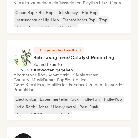
Künstler zu meinen einflussreichen Playlists hinzufügen
Cloud Rap / Hip Hop
Drill/Jersey
Hip-Hop
Instrumentaler Hip-Hop
Französischer Rap
Trap
Urban Pop
Chill / Lo-fi Hip-Hop
Eingehendes Feedback
Rob Tavaglione/Catalyst Recording
Sound Experte
> 800 Antworten gegeben
Alternativer Rock
Kommerziell / Mainstream
Country-Musik
Dream Pop
Electronica
Gebe Künstlern detailliertes Feedback zu dem Klang/der
Produktion
Electronica
Experimenteller Rock
Indie-Folk
Indie-Pop
Indie-Rock
Metal / Heavy metal
Post-Punk
Rock & Roll / Klassischer Rock