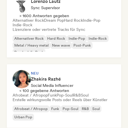
Lorenzo Lautz
Sync Supervisor
> 1600 Antworten gegeben
Alternativer Rock
Dream Pop
Hard Rock
Indie-Pop
Indie-Rock
Lizenziere oder vertrete Tracks für Sync
Alternativer Rock
Hard Rock
Indie-Pop
Indie-Rock
Metal / Heavy metal
New wave
Post-Punk
Psychedelic Rock
NEU
Zhakira Razhé
Social Media Influencer
< 100 gegebene Antworten
Afrobeat / Afropop
Funk
Pop-Soul
R&B
Soul
Erstelle wirkungsvolle Posts oder Reels über Künstler
Afrobeat / Afropop
Funk
Pop-Soul
R&B
Soul
Urban Pop