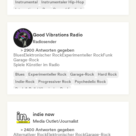
Instrumental
Instrumentaler Hip-Hop
Internationaler Rap
Rap auf Englisch
Good Vibrations Radio
Radiosender
> 2900 Antworten gegeben
Blues
Elektronischer Rock
Experimenteller Rock
Funk
Garage-Rock
Spiele Künstler im Radio
Blues
Experimenteller Rock
Garage-Rock
Hard Rock
Indie-Rock
Progressiver Rock
Psychedelic Rock
Rock & Roll / Klassischer Rock
indie now
Media Outlet/Journalist
> 2400 Antworten gegeben
Alternativer Rock
Elektronischer Rock
Garage-Rock