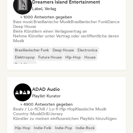
Dreamers Island Entertainment
Label, Verlag
> 1000 Antworten gegeben
Bass music
Brasilianische Musik
Brasilianischer Funk
Dance
Deep House
Biete Künstlern einen Verlagsvertrag an
Nehme Künstler unter Vertrag oder veröffentliche deren
Musik
Brasilianischer Funk
Deep House
Electronica
Elektropop
Future House
Hip-Hop
House
Tech House
ADAD Audio
Playlist-Kurator
> 4900 Antworten gegeben
Beats / Lo-fi
Chill / Lo-fi Hip-Hop
Klassische Musik
Country-Musik
Drill/Jersey
Künstler zu meinen einflussreichen Playlists hinzufügen
Hip-Hop
Indie-Folk
Indie-Pop
Indie-Rock