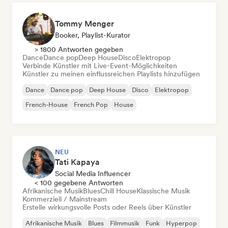
Tommy Menger
Booker, Playlist-Kurator
> 1800 Antworten gegeben
Dance
Dance pop
Deep House
Disco
Elektropop
Verbinde Künstler mit Live-Event-Möglichkeiten
Künstler zu meinen einflussreichen Playlists hinzufügen
Dance
Dance pop
Deep House
Disco
Elektropop
French-House
French Pop
House
NEU
Tati Kapaya
Social Media Influencer
< 100 gegebene Antworten
Afrikanische Musik
Blues
Chill House
Klassische Musik
Kommerziell / Mainstream
Erstelle wirkungsvolle Posts oder Reels über Künstler
Afrikanische Musik
Blues
Filmmusik
Funk
Hyperpop