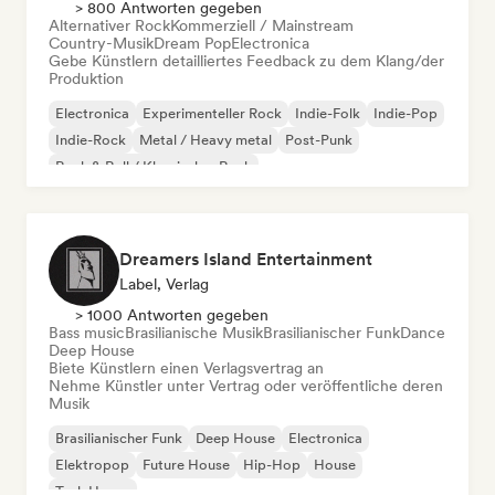
> 800 Antworten gegeben
Alternativer Rock
Kommerziell / Mainstream
Country-Musik
Dream Pop
Electronica
Gebe Künstlern detailliertes Feedback zu dem Klang/der
Produktion
Electronica
Experimenteller Rock
Indie-Folk
Indie-Pop
Indie-Rock
Metal / Heavy metal
Post-Punk
Rock & Roll / Klassischer Rock
Dreamers Island Entertainment
Label, Verlag
> 1000 Antworten gegeben
Bass music
Brasilianische Musik
Brasilianischer Funk
Dance
Deep House
Biete Künstlern einen Verlagsvertrag an
Nehme Künstler unter Vertrag oder veröffentliche deren
Musik
Brasilianischer Funk
Deep House
Electronica
Elektropop
Future House
Hip-Hop
House
Tech House