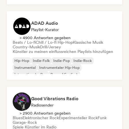
ADAD Audio
Playlist-Kurator
> 4900 Antworten gegeben
Beats / Lo-fi
Chill / Lo-fi Hip-Hop
Klassische Musik
Country-Musik
Drill/Jersey
Künstler zu meinen einflussreichen Playlists hinzufügen
Hip-Hop
Indie-Folk
Indie-Pop
Indie-Rock
Instrumental
Instrumentaler Hip-Hop
Internationaler Rap
Rap auf Englisch
Good Vibrations Radio
Radiosender
> 2900 Antworten gegeben
Blues
Elektronischer Rock
Experimenteller Rock
Funk
Garage-Rock
Spiele Künstler im Radio