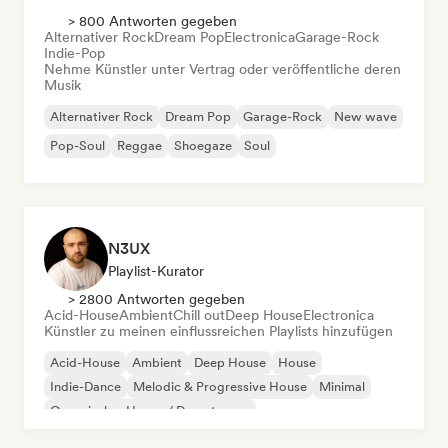
> 800 Antworten gegeben
Alternativer Rock
Dream Pop
Electronica
Garage-Rock
Indie-Pop
Nehme Künstler unter Vertrag oder veröffentliche deren
Musik
Alternativer Rock
Dream Pop
Garage-Rock
New wave
Pop-Soul
Reggae
Shoegaze
Soul
N3UX
Playlist-Kurator
> 2800 Antworten gegeben
Acid-House
Ambient
Chill out
Deep House
Electronica
Künstler zu meinen einflussreichen Playlists hinzufügen
Acid-House
Ambient
Deep House
House
Indie-Dance
Melodic & Progressive House
Minimal
Organischer House / Downtempo