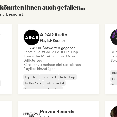
könnten Ihnen auch gefallen...
sic besuchst.
Dreamers Island Entertainment
ADAD Audio
Playlist-Kurator
> 4900 Antworten gegeben
Beats / Lo-fi
Chill / Lo-fi Hip-Hop
Blu
Klassische Musik
Country-Musik
Exp
n
Drill/Jersey
Spie
Künstler zu meinen einflussreichen
Playlists hinzufügen
Blu
Hip-Hop
Indie-Folk
Indie-Pop
Ga
Indie-Rock
Instrumental
Pro
Instrumentaler Hip-Hop
Roc
Internationaler Rap
Rap auf Englisch
Pravda Records