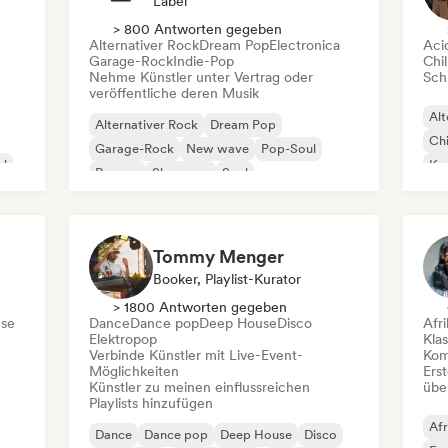
Label
> 800 Antworten gegeben
Alternativer Rock
Dream Pop
Electronica
Aci
Garage-Rock
Indie-Pop
Chil
Nehme Künstler unter Vertrag oder
Schr
veröffentliche deren Musik
Alt
Alternativer Rock
Dream Pop
Chi
Garage-Rock
New wave
Pop-Soul
al
Kom
Reggae
Shoegaze
Soul
Dr
Tommy Menger
Booker, Playlist-Kurator
> 1800 Antworten gegeben
se
Dance
Dance pop
Deep House
Disco
Afr
Elektropop
Kla
Verbinde Künstler mit Live-Event-
Kom
Möglichkeiten
Erst
Künstler zu meinen einflussreichen
übe
Playlists hinzufügen
Afr
Dance
Dance pop
Deep House
Disco