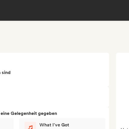
n sind
h eine Gelegenheit gegeben
What I've Got