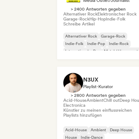
Media Outlet/Journalist
> 2400 Antworten gegeben
Alternativer Rock
Elektronischer Rock
Garage-Rock
Hip-Hop
Indie-Folk
Schreibe Artikel
Alternativer Rock
Garage-Rock
Indie-Folk
Indie-Pop
Indie-Rock
Internationaler Rap
Metal / Heavy met
Pop-Rock
N3UX
Playlist-Kurator
> 2800 Antworten gegeben
Acid-House
Ambient
Chill out
Deep Hou
Electronica
Künstler zu meinen einflussreichen
Playlists hinzufügen
Acid-House
Ambient
Deep House
House
Indie-Dance