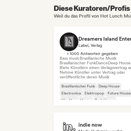
Diese Kuratoren/Profis 
Weil du das Profil von Hot Lunch Mu
Label, Verlag
> 1000 Antworten gegeben
Bass music
Brasilianische Musik
Brasilianischer Funk
Dance
Deep House
Biete Künstlern einen Verlagsvertrag a
Nehme Künstler unter Vertrag oder
veröffentliche deren Musik
Brasilianischer Funk
Deep House
Electronica
Elektropop
Future House
Hip-Hop
House
Tech House
indie now