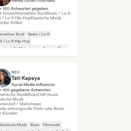
Media Outlet/Journalist
> 100 Antworten gegeben
d-House
Alternativer Rock
Beats / Lo-fi
l / Lo-fi Hip-Hop
Klassische Musik
eibe Artikel
ernativer Rock
Beats / Lo-fi
ll / Lo-fi Hip-Hop
merziell / Mainstream
Dance
Disco
eam Pop
House
NEU
Tati Kapaya
Social Media Influencer
< 100 gegebene Antworten
ikanische Musik
Blues
Chill House
ssische Musik
merziell / Mainstream
elle wirkungsvolle Posts oder Reels
r Künstler
ikanische Musik
Blues
Filmmusik