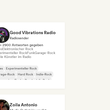
Good Vibrations Radio
Radiosender
> 2900 Antworten gegeben
es
Elektronischer Rock
erimenteller Rock
Funk
Garage-Rock
le Künstler im Radio
es
Experimenteller Rock
rage-Rock
Hard Rock
Indie-Rock
gressiver Rock
Psychedelic Rock
k & Roll / Klassischer Rock
Zoila Antonio