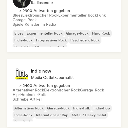
Radiosender
> 2900 Antworten gegeben
Blues
Elektronischer Rock
Experimenteller Rock
Funk
Garage-Rock
Spiele Künstler im Radio
Blues
Experimenteller Rock
Garage-Rock
Hard Rock
Indie-Rock
Progressiver Rock
Psychedelic Rock
Rock & Roll / Klassischer Rock
indie now
Media Outlet/Journalist
> 2400 Antworten gegeben
Alternativer Rock
Elektronischer Rock
Garage-Rock
Hip-Hop
Indie-Folk
Schreibe Artikel
Alternativer Rock
Garage-Rock
Indie-Folk
Indie-Pop
Indie-Rock
Internationaler Rap
Metal / Heavy metal
Pop-Rock