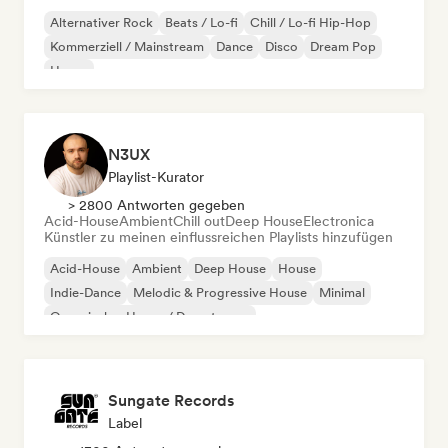
Alternativer Rock
Beats / Lo-fi
Chill / Lo-fi Hip-Hop
Kommerziell / Mainstream
Dance
Disco
Dream Pop
House
N3UX
Playlist-Kurator
> 2800 Antworten gegeben
Acid-House
Ambient
Chill out
Deep House
Electronica
Künstler zu meinen einflussreichen Playlists hinzufügen
Acid-House
Ambient
Deep House
House
Indie-Dance
Melodic & Progressive House
Minimal
Organischer House / Downtempo
Sungate Records
Label