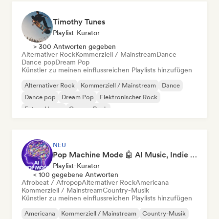
Timothy Tunes
Playlist-Kurator
> 300 Antworten gegeben
Alternativer Rock
Kommerziell / Mainstream
Dance
Dance pop
Dream Pop
Künstler zu meinen einflussreichen Playlists hinzufügen
Alternativer Rock
Kommerziell / Mainstream
Dance
Dance pop
Dream Pop
Elektronischer Rock
Future House
Garage-Rock
NEU
Pop Machine Mode 🤖 AI Music, Indie Pop & Dream Pop
Playlist-Kurator
< 100 gegebene Antworten
Afrobeat / Afropop
Alternativer Rock
Americana
Kommerziell / Mainstream
Country-Musik
Künstler zu meinen einflussreichen Playlists hinzufügen
Americana
Kommerziell / Mainstream
Country-Musik