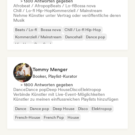
> 1300 Antworten gegeben
Afrobeat / Afropop
Beats / Lo-fi
Bossa nova
Chill / Lo-fi Hip-Hop
Kommerziell / Mainstream
Nehme Künstler unter Vertrag oder veröffentliche deren
Musik
Beats / Lo-fi
Bossa nova
Chill / Lo-fi Hip-Hop
Kommerziell / Mainstream
Dancehall
Dance pop
Hip-Hop
Pop-Soul
Tommy Menger
Booker, Playlist-Kurator
> 1800 Antworten gegeben
Dance
Dance pop
Deep House
Disco
Elektropop
Verbinde Künstler mit Live-Event-Möglichkeiten
Künstler zu meinen einflussreichen Playlists hinzufügen
Dance
Dance pop
Deep House
Disco
Elektropop
French-House
French Pop
House