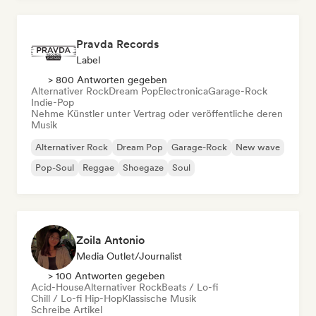
Pravda Records
Label
> 800 Antworten gegeben
Alternativer Rock
Dream Pop
Electronica
Garage-Rock
Indie-Pop
Nehme Künstler unter Vertrag oder veröffentliche deren
Musik
Alternativer Rock
Dream Pop
Garage-Rock
New wave
Pop-Soul
Reggae
Shoegaze
Soul
Zoila Antonio
Media Outlet/Journalist
> 100 Antworten gegeben
Acid-House
Alternativer Rock
Beats / Lo-fi
Chill / Lo-fi Hip-Hop
Klassische Musik
Schreibe Artikel