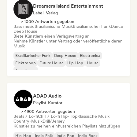
Dreamers Island Entertainment
Label, Verlag
> 1000 Antworten gegeben
Bass music
Brasilianische Musik
Brasilianischer Funk
Dance
Deep House
Biete Künstlern einen Verlagsvertrag an
Nehme Künstler unter Vertrag oder veröffentliche deren
Musik
Brasilianischer Funk
Deep House
Electronica
Elektropop
Future House
Hip-Hop
House
Tech House
ADAD Audio
Playlist-Kurator
> 4900 Antworten gegeben
Beats / Lo-fi
Chill / Lo-fi Hip-Hop
Klassische Musik
Country-Musik
Drill/Jersey
Künstler zu meinen einflussreichen Playlists hinzufügen
Hip-Hop
Indie-Folk
Indie-Pop
Indie-Rock