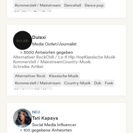
Kommerziell / Mainstream
Dancehall
Dance pop
Hip-Hop
Pop-Soul
Dulaxi
Media Outlet/Journalist
> 3000 Antworten gegeben
Alternativer Rock
Chill / Lo-fi Hip-Hop
Klassische Musik
Kommerziell / Mainstream
Country-Musik
Schreibe Artikel
Alternativer Rock
Klassische Musik
Kommerziell / Mainstream
Country-Musik
Dub
Funk
Hardcore
Hip-Hop
NEU
Tati Kapaya
Social Media Influencer
< 100 gegebene Antworten