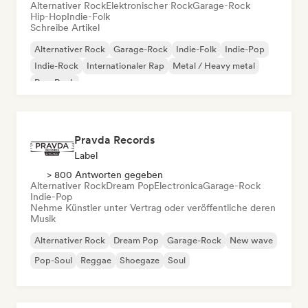
Alternativer Rock
Elektronischer Rock
Garage-Rock
Hip-Hop
Indie-Folk
Schreibe Artikel
Alternativer Rock
Garage-Rock
Indie-Folk
Indie-Pop
Indie-Rock
Internationaler Rap
Metal / Heavy metal
Pop-Rock
Pravda Records
Label
> 800 Antworten gegeben
Alternativer Rock
Dream Pop
Electronica
Garage-Rock
Indie-Pop
Nehme Künstler unter Vertrag oder veröffentliche deren
Musik
Alternativer Rock
Dream Pop
Garage-Rock
New wave
Pop-Soul
Reggae
Shoegaze
Soul