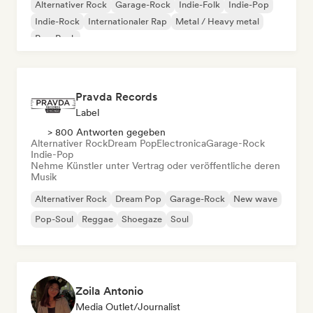
Alternativer Rock
Garage-Rock
Indie-Folk
Indie-Pop
Indie-Rock
Internationaler Rap
Metal / Heavy metal
Pop-Rock
Pravda Records
Label
> 800 Antworten gegeben
Alternativer Rock
Dream Pop
Electronica
Garage-Rock
Indie-Pop
Nehme Künstler unter Vertrag oder veröffentliche deren
Musik
Alternativer Rock
Dream Pop
Garage-Rock
New wave
Pop-Soul
Reggae
Shoegaze
Soul
Zoila Antonio
Media Outlet/Journalist