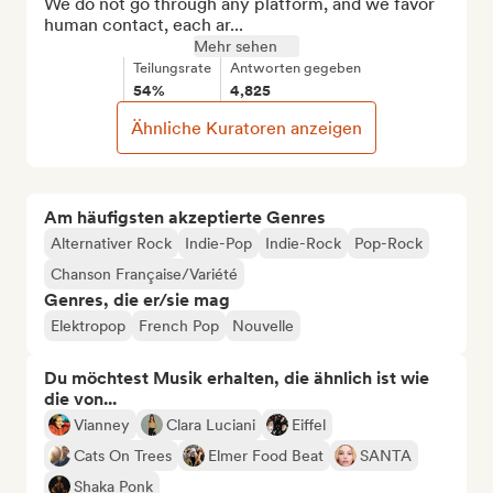
We do not go through any platform, and we favor 
human contact, each ar...
Mehr sehen
Teilungsrate
Antworten gegeben
54%
4,825
Ähnliche Kuratoren anzeigen
Am häufigsten akzeptierte Genres
Alternativer Rock
Indie-Pop
Indie-Rock
Pop-Rock
Chanson Française/Variété
Genres, die er/sie mag
Elektropop
French Pop
Nouvelle
Du möchtest Musik erhalten, die ähnlich ist wie
die von...
Vianney
Clara Luciani
Eiffel
Cats On Trees
Elmer Food Beat
SANTA
Shaka Ponk