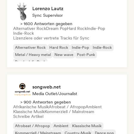
Lorenzo Lautz
Sync Supervisor
> 1600 Antworten gegeben
Alternativer Rock
Dream Pop
Hard Rock
Indie-Pop
Indie-Rock
Lizenziere oder vertrete Tracks für Sync
Alternativer Rock
Hard Rock
Indie-Pop
Indie-Rock
Metal / Heavy metal
New wave
Post-Punk
Psychedelic Rock
songweb.net
Media Outlet/Journalist
> 900 Antworten gegeben
Afrikanische Musik
Afrobeat / Afropop
Ambient
Klassische Musik
Kommerziell / Mainstream
Schreibe Artikel
Afrobeat / Afropop
Ambient
Klassische Musik
Kommerziell / Mainstream
Country-Musik
Dance pop