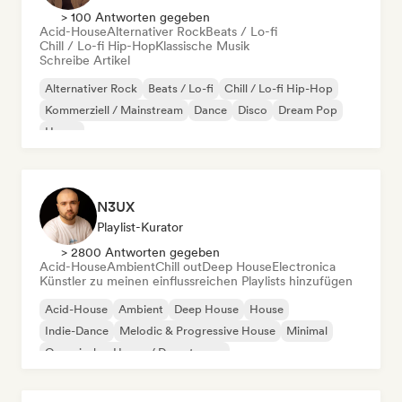
> 100 Antworten gegeben
Acid-House
Alternativer Rock
Beats / Lo-fi
Chill / Lo-fi Hip-Hop
Klassische Musik
Schreibe Artikel
Alternativer Rock
Beats / Lo-fi
Chill / Lo-fi Hip-Hop
Kommerziell / Mainstream
Dance
Disco
Dream Pop
House
N3UX
Playlist-Kurator
> 2800 Antworten gegeben
Acid-House
Ambient
Chill out
Deep House
Electronica
Künstler zu meinen einflussreichen Playlists hinzufügen
Acid-House
Ambient
Deep House
House
Indie-Dance
Melodic & Progressive House
Minimal
Organischer House / Downtempo