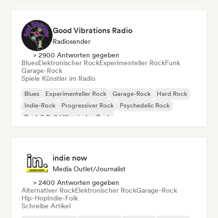
Good Vibrations Radio
Radiosender
> 2900 Antworten gegeben
Blues
Elektronischer Rock
Experimenteller Rock
Funk
Garage-Rock
Spiele Künstler im Radio
Blues
Experimenteller Rock
Garage-Rock
Hard Rock
Indie-Rock
Progressiver Rock
Psychedelic Rock
Rock & Roll / Klassischer Rock
indie now
Media Outlet/Journalist
> 2400 Antworten gegeben
Alternativer Rock
Elektronischer Rock
Garage-Rock
Hip-Hop
Indie-Folk
Schreibe Artikel