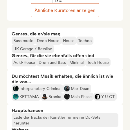
17%
Ähnliche Kuratoren anzeigen
Genres, die er/sie mag
Bass music
Deep House
House
Techno
UK Garage / Bassline
Genres, für die sie ebenfalls offen sind
Acid-House
Drum and Bass
Minimal
Tech House
Du möchtest Musik erhalten, die ähnlich ist wie
die von...
Interplanetary Criminal
Max Dean
KETTAMA
Bronka
Main Phase
Y U QT
Hauptchancen
Lade die Tracks der Künstler für meine DJ-Sets
herunter
Weitere