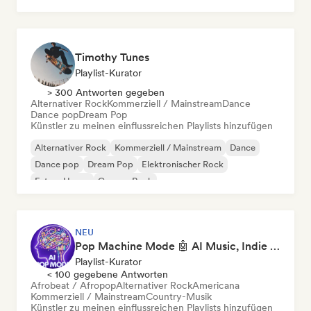
Timothy Tunes
Playlist-Kurator
> 300 Antworten gegeben
Alternativer Rock
Kommerziell / Mainstream
Dance
Dance pop
Dream Pop
Künstler zu meinen einflussreichen Playlists hinzufügen
Alternativer Rock
Kommerziell / Mainstream
Dance
Dance pop
Dream Pop
Elektronischer Rock
Future House
Garage-Rock
NEU
Pop Machine Mode 🤖 AI Music, Indie Pop & Dream Pop
Playlist-Kurator
< 100 gegebene Antworten
Afrobeat / Afropop
Alternativer Rock
Americana
Kommerziell / Mainstream
Country-Musik
Künstler zu meinen einflussreichen Playlists hinzufügen