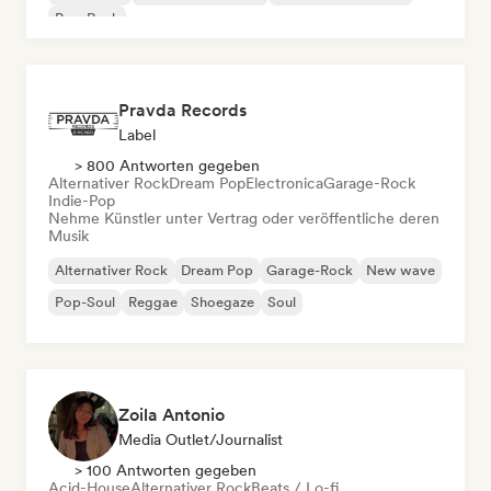
Pop-Rock
Pravda Records
Label
> 800 Antworten gegeben
Alternativer Rock
Dream Pop
Electronica
Garage-Rock
Indie-Pop
Nehme Künstler unter Vertrag oder veröffentliche deren
Musik
Alternativer Rock
Dream Pop
Garage-Rock
New wave
Pop-Soul
Reggae
Shoegaze
Soul
Zoila Antonio
Media Outlet/Journalist
> 100 Antworten gegeben
Acid-House
Alternativer Rock
Beats / Lo-fi