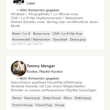
Label
> 1300 Antworten gegeben
Afrobeat / Afropop
Beats / Lo-fi
Bossa nova
Chill / Lo-fi Hip-Hop
Kommerziell / Mainstream
Nehme Künstler unter Vertrag oder veröffentliche deren
Musik
Beats / Lo-fi
Bossa nova
Chill / Lo-fi Hip-Hop
Kommerziell / Mainstream
Dancehall
Dance pop
Hip-Hop
Pop-Soul
Tommy Menger
Booker, Playlist-Kurator
> 1800 Antworten gegeben
Dance
Dance pop
Deep House
Disco
Elektropop
Verbinde Künstler mit Live-Event-Möglichkeiten
Künstler zu meinen einflussreichen Playlists hinzufügen
Dance
Dance pop
Deep House
Disco
Elektropop
French-House
French Pop
House