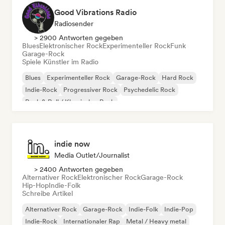
Good Vibrations Radio
Radiosender
> 2900 Antworten gegeben
Blues
Elektronischer Rock
Experimenteller Rock
Funk
Garage-Rock
Spiele Künstler im Radio
Blues
Experimenteller Rock
Garage-Rock
Hard Rock
Indie-Rock
Progressiver Rock
Psychedelic Rock
Rock & Roll / Klassischer Rock
indie now
Media Outlet/Journalist
> 2400 Antworten gegeben
Alternativer Rock
Elektronischer Rock
Garage-Rock
Hip-Hop
Indie-Folk
Schreibe Artikel
Alternativer Rock
Garage-Rock
Indie-Folk
Indie-Pop
Indie-Rock
Internationaler Rap
Metal / Heavy metal