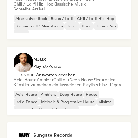
Chill / Lo-fi Hip-Hop
Klassische Musik
Schreibe Artikel
Alternativer Rock
Beats / Lo-fi
Chill / Lo-fi Hip-Hop
Kommerziell / Mainstream
Dance
Disco
Dream Pop
House
N3UX
Playlist-Kurator
> 2800 Antworten gegeben
Acid-House
Ambient
Chill out
Deep House
Electronica
Künstler zu meinen einflussreichen Playlists hinzufügen
Acid-House
Ambient
Deep House
House
Indie-Dance
Melodic & Progressive House
Minimal
Organischer House / Downtempo
Sungate Records