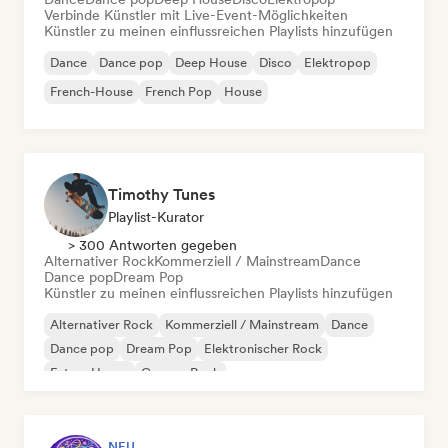
Verbinde Künstler mit Live-Event-Möglichkeiten
Künstler zu meinen einflussreichen Playlists hinzufügen
Dance
Dance pop
Deep House
Disco
Elektropop
French-House
French Pop
House
Timothy Tunes
Playlist-Kurator
> 300 Antworten gegeben
Alternativer Rock
Kommerziell / Mainstream
Dance
Dance pop
Dream Pop
Künstler zu meinen einflussreichen Playlists hinzufügen
Alternativer Rock
Kommerziell / Mainstream
Dance
Dance pop
Dream Pop
Elektronischer Rock
Future House
Garage-Rock
NEU