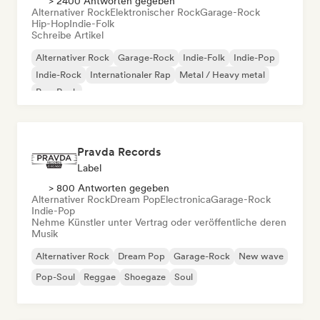
> 2400 Antworten gegeben
Alternativer Rock
Elektronischer Rock
Garage-Rock
Hip-Hop
Indie-Folk
Schreibe Artikel
Alternativer Rock
Garage-Rock
Indie-Folk
Indie-Pop
Indie-Rock
Internationaler Rap
Metal / Heavy metal
Pop-Rock
Pravda Records
Label
> 800 Antworten gegeben
Alternativer Rock
Dream Pop
Electronica
Garage-Rock
Indie-Pop
Nehme Künstler unter Vertrag oder veröffentliche deren
Musik
Alternativer Rock
Dream Pop
Garage-Rock
New wave
Pop-Soul
Reggae
Shoegaze
Soul