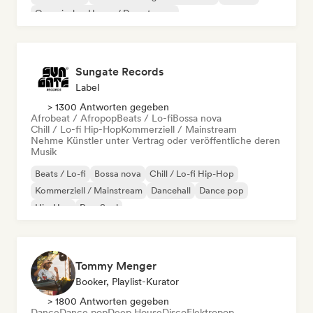
Organischer House / Downtempo
Sungate Records
Label
> 1300 Antworten gegeben
Afrobeat / Afropop
Beats / Lo-fi
Bossa nova
Chill / Lo-fi Hip-Hop
Kommerziell / Mainstream
Nehme Künstler unter Vertrag oder veröffentliche deren
Musik
Beats / Lo-fi
Bossa nova
Chill / Lo-fi Hip-Hop
Kommerziell / Mainstream
Dancehall
Dance pop
Hip-Hop
Pop-Soul
Tommy Menger
Booker, Playlist-Kurator
> 1800 Antworten gegeben
Dance
Dance pop
Deep House
Disco
Elektropop