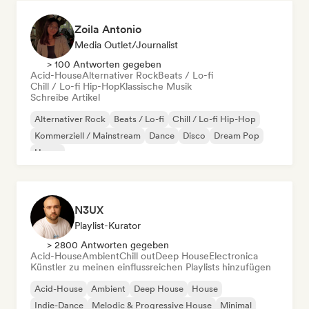
Zoila Antonio
Media Outlet/Journalist
> 100 Antworten gegeben
Acid-House
Alternativer Rock
Beats / Lo-fi
Chill / Lo-fi Hip-Hop
Klassische Musik
Schreibe Artikel
Alternativer Rock
Beats / Lo-fi
Chill / Lo-fi Hip-Hop
Kommerziell / Mainstream
Dance
Disco
Dream Pop
House
N3UX
Playlist-Kurator
> 2800 Antworten gegeben
Acid-House
Ambient
Chill out
Deep House
Electronica
Künstler zu meinen einflussreichen Playlists hinzufügen
Acid-House
Ambient
Deep House
House
Indie-Dance
Melodic & Progressive House
Minimal