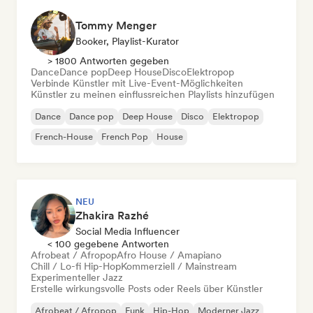
Tommy Menger
Booker, Playlist-Kurator
> 1800 Antworten gegeben
Dance
Dance pop
Deep House
Disco
Elektropop
Verbinde Künstler mit Live-Event-Möglichkeiten
Künstler zu meinen einflussreichen Playlists hinzufügen
Dance
Dance pop
Deep House
Disco
Elektropop
French-House
French Pop
House
NEU
Zhakira Razhé
Social Media Influencer
< 100 gegebene Antworten
Afrobeat / Afropop
Afro House / Amapiano
Chill / Lo-fi Hip-Hop
Kommerziell / Mainstream
Experimenteller Jazz
Erstelle wirkungsvolle Posts oder Reels über Künstler
Afrobeat / Afropop
Funk
Hip-Hop
Moderner Jazz