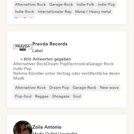
Alternativer Rock
Garage-Rock
Indie-Folk
Indie-Pop
Indie-Rock
Internationaler Rap
Metal / Heavy metal
Pop-Rock
Pravda Records
Label
> 800 Antworten gegeben
Alternativer Rock
Dream Pop
Electronica
Garage-Rock
Indie-Pop
Nehme Künstler unter Vertrag oder veröffentliche deren
Musik
Alternativer Rock
Dream Pop
Garage-Rock
New wave
Pop-Soul
Reggae
Shoegaze
Soul
Zoila Antonio
Media Outlet/Journalist