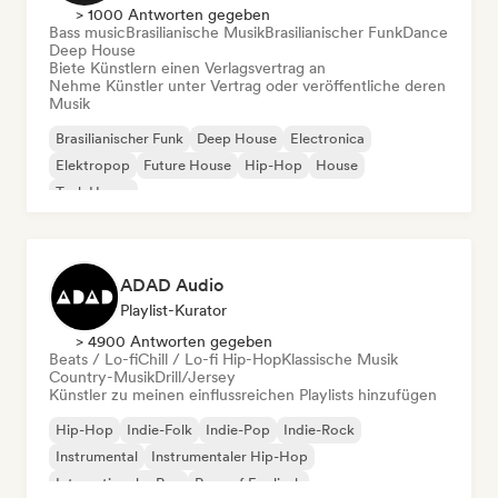
> 1000 Antworten gegeben
Bass music
Brasilianische Musik
Brasilianischer Funk
Dance
Deep House
Biete Künstlern einen Verlagsvertrag an
Nehme Künstler unter Vertrag oder veröffentliche deren
Musik
Brasilianischer Funk
Deep House
Electronica
Elektropop
Future House
Hip-Hop
House
Tech House
ADAD Audio
Playlist-Kurator
> 4900 Antworten gegeben
Beats / Lo-fi
Chill / Lo-fi Hip-Hop
Klassische Musik
Country-Musik
Drill/Jersey
Künstler zu meinen einflussreichen Playlists hinzufügen
Hip-Hop
Indie-Folk
Indie-Pop
Indie-Rock
Instrumental
Instrumentaler Hip-Hop
Internationaler Rap
Rap auf Englisch