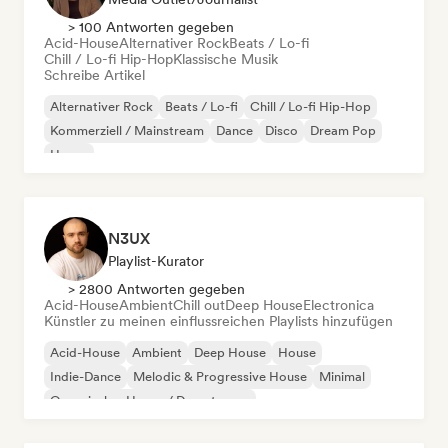
> 100 Antworten gegeben
Acid-House
Alternativer Rock
Beats / Lo-fi
Chill / Lo-fi Hip-Hop
Klassische Musik
Schreibe Artikel
Alternativer Rock
Beats / Lo-fi
Chill / Lo-fi Hip-Hop
Kommerziell / Mainstream
Dance
Disco
Dream Pop
House
N3UX
Playlist-Kurator
> 2800 Antworten gegeben
Acid-House
Ambient
Chill out
Deep House
Electronica
Künstler zu meinen einflussreichen Playlists hinzufügen
Acid-House
Ambient
Deep House
House
Indie-Dance
Melodic & Progressive House
Minimal
Organischer House / Downtempo