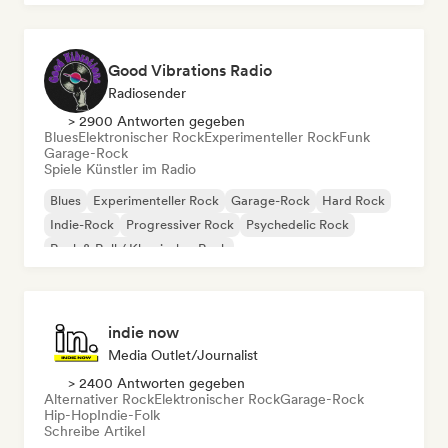
Good Vibrations Radio
Radiosender
> 2900 Antworten gegeben
Blues
Elektronischer Rock
Experimenteller Rock
Funk
Garage-Rock
Spiele Künstler im Radio
Blues
Experimenteller Rock
Garage-Rock
Hard Rock
Indie-Rock
Progressiver Rock
Psychedelic Rock
Rock & Roll / Klassischer Rock
indie now
Media Outlet/Journalist
> 2400 Antworten gegeben
Alternativer Rock
Elektronischer Rock
Garage-Rock
Hip-Hop
Indie-Folk
Schreibe Artikel