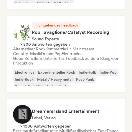
Urban Pop
Chill / Lo-fi Hip-Hop
Eingehendes Feedback
Rob Tavaglione/Catalyst Recording
Sound Experte
> 800 Antworten gegeben
Alternativer Rock
Kommerziell / Mainstream
Country-Musik
Dream Pop
Electronica
Gebe Künstlern detailliertes Feedback zu dem Klang/der
Produktion
Electronica
Experimenteller Rock
Indie-Folk
Indie-Pop
Indie-Rock
Metal / Heavy metal
Post-Punk
Rock & Roll / Klassischer Rock
Dreamers Island Entertainment
Label, Verlag
> 1000 Antworten gegeben
Bass music
Brasilianische Musik
Brasilianischer Funk
Dance