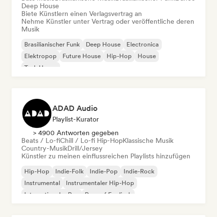
Deep House
Biete Künstlern einen Verlagsvertrag an
Nehme Künstler unter Vertrag oder veröffentliche deren
Musik
Brasilianischer Funk
Deep House
Electronica
Elektropop
Future House
Hip-Hop
House
Tech House
ADAD Audio
Playlist-Kurator
> 4900 Antworten gegeben
Beats / Lo-fi
Chill / Lo-fi Hip-Hop
Klassische Musik
Country-Musik
Drill/Jersey
Künstler zu meinen einflussreichen Playlists hinzufügen
Hip-Hop
Indie-Folk
Indie-Pop
Indie-Rock
Instrumental
Instrumentaler Hip-Hop
Internationaler Rap
Rap auf Englisch