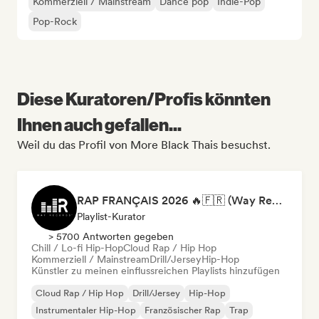
Kommerziell / Mainstream
Dance pop
Indie-Pop
Pop-Rock
Diese Kuratoren/Profis könnten
Ihnen auch gefallen...
Weil du das Profil von More Black Thais besuchst.
RAP FRANÇAIS 2026 🔥🇫🇷 (Way Records)
Playlist-Kurator
> 5700 Antworten gegeben
Chill / Lo-fi Hip-Hop
Cloud Rap / Hip Hop
Kommerziell / Mainstream
Drill/Jersey
Hip-Hop
Künstler zu meinen einflussreichen Playlists hinzufügen
Cloud Rap / Hip Hop
Drill/Jersey
Hip-Hop
Instrumentaler Hip-Hop
Französischer Rap
Trap