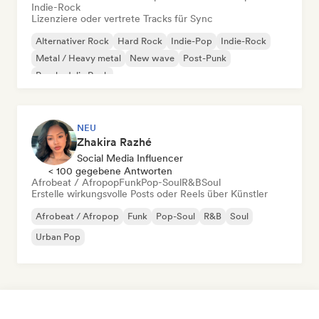
Indie-Rock
Lizenziere oder vertrete Tracks für Sync
Alternativer Rock
Hard Rock
Indie-Pop
Indie-Rock
Metal / Heavy metal
New wave
Post-Punk
Psychedelic Rock
NEU
Zhakira Razhé
Social Media Influencer
< 100 gegebene Antworten
Afrobeat / Afropop
Funk
Pop-Soul
R&B
Soul
Erstelle wirkungsvolle Posts oder Reels über Künstler
Afrobeat / Afropop
Funk
Pop-Soul
R&B
Soul
Urban Pop