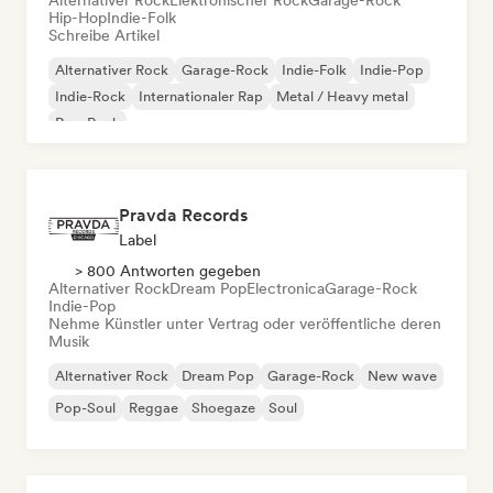
Alternativer Rock
Elektronischer Rock
Garage-Rock
Hip-Hop
Indie-Folk
Schreibe Artikel
Alternativer Rock
Garage-Rock
Indie-Folk
Indie-Pop
Indie-Rock
Internationaler Rap
Metal / Heavy metal
Pop-Rock
Pravda Records
Label
> 800 Antworten gegeben
Alternativer Rock
Dream Pop
Electronica
Garage-Rock
Indie-Pop
Nehme Künstler unter Vertrag oder veröffentliche deren
Musik
Alternativer Rock
Dream Pop
Garage-Rock
New wave
Pop-Soul
Reggae
Shoegaze
Soul