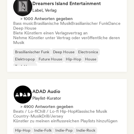
Dreamers Island Entertainment
Label, Verlag
> 1000 Antworten gegeben
Bass music
Brasilianische Musik
Brasilianischer Funk
Dance
Deep House
Biete Künstlern einen Verlagsvertrag an
Nehme Künstler unter Vertrag oder veröffentliche deren
Musik
Brasilianischer Funk
Deep House
Electronica
Elektropop
Future House
Hip-Hop
House
Tech House
ADAD Audio
Playlist-Kurator
> 4900 Antworten gegeben
Beats / Lo-fi
Chill / Lo-fi Hip-Hop
Klassische Musik
Country-Musik
Drill/Jersey
Künstler zu meinen einflussreichen Playlists hinzufügen
Hip-Hop
Indie-Folk
Indie-Pop
Indie-Rock