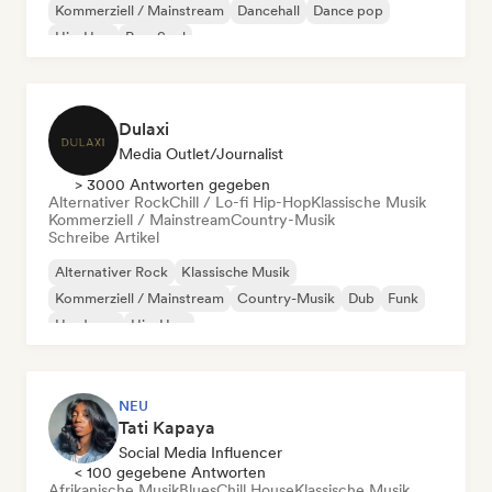
Kommerziell / Mainstream
Dancehall
Dance pop
Hip-Hop
Pop-Soul
Dulaxi
Media Outlet/Journalist
> 3000 Antworten gegeben
Alternativer Rock
Chill / Lo-fi Hip-Hop
Klassische Musik
Kommerziell / Mainstream
Country-Musik
Schreibe Artikel
Alternativer Rock
Klassische Musik
Kommerziell / Mainstream
Country-Musik
Dub
Funk
Hardcore
Hip-Hop
NEU
Tati Kapaya
Social Media Influencer
< 100 gegebene Antworten
Afrikanische Musik
Blues
Chill House
Klassische Musik