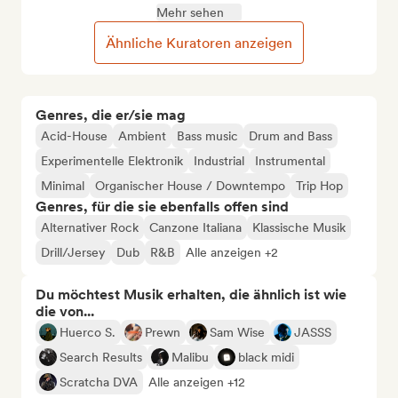
Mehr sehen
Ähnliche Kuratoren anzeigen
Genres, die er/sie mag
Acid-House
Ambient
Bass music
Drum and Bass
Experimentelle Elektronik
Industrial
Instrumental
Minimal
Organischer House / Downtempo
Trip Hop
Genres, für die sie ebenfalls offen sind
Alternativer Rock
Canzone Italiana
Klassische Musik
Drill/Jersey
Dub
R&B
Alle anzeigen +2
Du möchtest Musik erhalten, die ähnlich ist wie
die von...
Huerco S.
Prewn
Sam Wise
JASSS
Search Results
Malibu
black midi
Scratcha DVA
Alle anzeigen +12