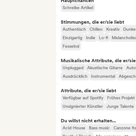
Hauptchancen
Schreibe Artikel
Stimmungen, die er/sie liebt
Authentisch
Chillen
Kreativ
Dunkel
Einzigartig
Indie
Lo-fi
Melancholis
Fesselnd
Musikalische Attribute, die er/sie
Unplugged
Akustische Gitarre
Auto
Ausdrücklich
Instrumental
Abgeschl
Attribute, die er/sie liebt
Verfügbar auf Spotify
Frühes Projekt
Unsignierter Künstler
Junge Talente
Du willst nicht erhalten...
Acid-House
Bass music
Canzone Ita