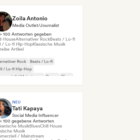
Zoila Antonio
Media Outlet/Journalist
> 100 Antworten gegeben
d-House
Alternativer Rock
Beats / Lo-fi
l / Lo-fi Hip-Hop
Klassische Musik
eibe Artikel
ernativer Rock
Beats / Lo-fi
ll / Lo-fi Hip-Hop
merziell / Mainstream
Dance
Disco
eam Pop
House
NEU
Tati Kapaya
Social Media Influencer
< 100 gegebene Antworten
ikanische Musik
Blues
Chill House
ssische Musik
merziell / Mainstream