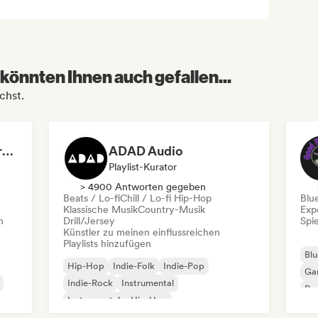
könnten Ihnen auch gefallen...
chst.
Dreamers Island Entertainment
ADAD Audio
Playlist-Kurator
> 4900 Antworten gegeben
Beats / Lo-fi
Chill / Lo-fi Hip-Hop
Blu
Klassische Musik
Country-Musik
Exp
n
Drill/Jersey
Spie
Künstler zu meinen einflussreichen
Playlists hinzufügen
Blu
Hip-Hop
Indie-Folk
Indie-Pop
Ga
Indie-Rock
Instrumental
Pro
Instrumentaler Hip-Hop
Roc
Internationaler Rap
Rap auf Englisch