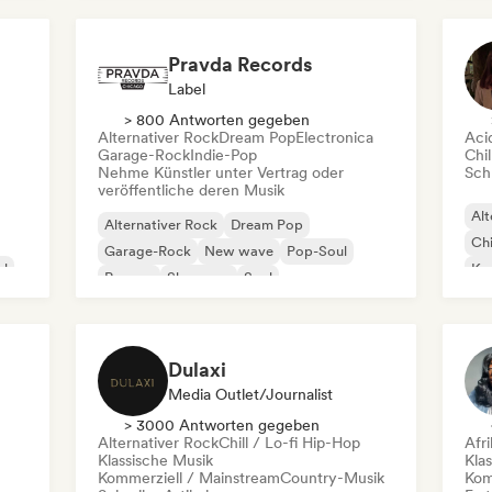
Pravda Records
Label
> 800 Antworten gegeben
Alternativer Rock
Dream Pop
Electronica
Aci
Garage-Rock
Indie-Pop
Chil
Nehme Künstler unter Vertrag oder
Schr
veröffentliche deren Musik
Alt
Alternativer Rock
Dream Pop
Chi
Garage-Rock
New wave
Pop-Soul
al
Kom
Reggae
Shoegaze
Soul
Dr
Dulaxi
Media Outlet/Journalist
> 3000 Antworten gegeben
Alternativer Rock
Chill / Lo-fi Hip-Hop
Afr
Klassische Musik
Kla
Kommerziell / Mainstream
Country-Musik
Kom