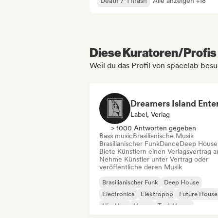
Death / Thrash
Alle anzeigen +18
Diese Kuratoren/Profis 
Weil du das Profil von spacelab besu
Label, Verlag
> 1000 Antworten gegeben
Bass music
Brasilianische Musik
Brasilianischer Funk
Dance
Deep House
Biete Künstlern einen Verlagsvertrag a
Nehme Künstler unter Vertrag oder
veröffentliche deren Musik
Brasilianischer Funk
Deep House
Electronica
Elektropop
Future House
Hip-Hop
House
Tech House