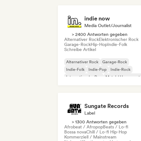
indie now
Media Outlet/Journalist
> 2400 Antworten gegeben
Alternativer Rock
Elektronischer Rock
Garage-Rock
Hip-Hop
Indie-Folk
Schreibe Artikel
Alternativer Rock
Garage-Rock
Indie-Folk
Indie-Pop
Indie-Rock
Internationaler Rap
Metal / Heavy met
Pop-Rock
Sungate Records
Label
> 1300 Antworten gegeben
Afrobeat / Afropop
Beats / Lo-fi
Bossa nova
Chill / Lo-fi Hip-Hop
Kommerziell / Mainstream