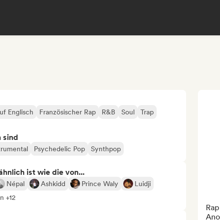
uf Englisch
Französischer Rap
R&B
Soul
Trap
n sind
trumental
Psychedelic Pop
Synthpop
nlich ist wie die von...
Népal
Ashkidd
Prince Waly
Luidji
n +12
Rap 
Ano