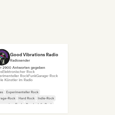
Good Vibrations Radio
Radiosender
> 2900 Antworten gegeben
es
Elektronischer Rock
erimenteller Rock
Funk
Garage-Rock
le Künstler im Radio
es
Experimenteller Rock
rage-Rock
Hard Rock
Indie-Rock
gressiver Rock
Psychedelic Rock
k & Roll / Klassischer Rock