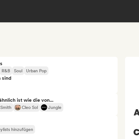
s
R&B
Soul
Urban Pop
n sind
nlich ist wie die von...
 Smith
Cleo Sol
Jungle
A
C
ylists hinzufügen