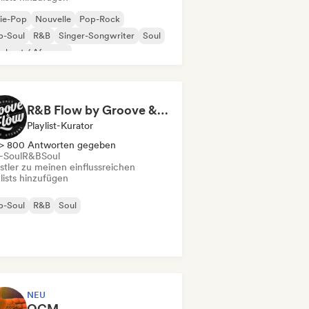
ie-Pop
Nouvelle
Pop-Rock
p-Soul
R&B
Singer-Songwriter
Soul
robeat / Afropop
R&B Flow by Groove & Flow
Playlist-Kurator
> 800 Antworten gegeben
-Soul
R&B
Soul
stler zu meinen einflussreichen
lists hinzufügen
p-Soul
R&B
Soul
NEU
QCM