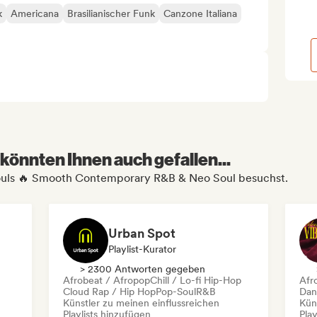
k
Americana
Brasilianischer Funk
Canzone Italiana
könnten Ihnen auch gefallen...
 Fouls 🔥 Smooth Contemporary R&B & Neo Soul besuchst.
Urban Spot
Playlist-Kurator
> 2300 Antworten gegeben
Afrobeat / Afropop
Chill / Lo-fi Hip-Hop
Afr
Cloud Rap / Hip Hop
Pop-Soul
R&B
Dan
Künstler zu meinen einflussreichen
Kün
Playlists hinzufügen
Play