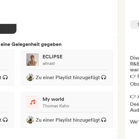
h eine Gelegenheit gegeben
ECLIPSE
Dive
almast
R&B
warm
👉 P
t
Zu einer Playlist hinzugefügt
Obs
👉 A
My world
Deez
Thomas Kahn
Audi
t
Zu einer Playlist hinzugefügt
We'l