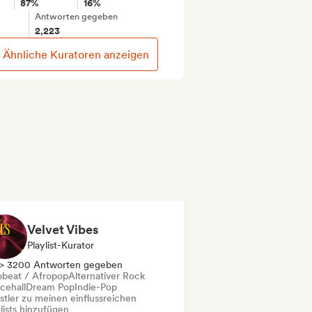
87%
16%
Antworten gegeben
2,223
Ähnliche Kuratoren anzeigen
Velvet Vibes
Playlist-Kurator
> 3200 Antworten gegeben
obeat / Afropop
Alternativer Rock
cehall
Dream Pop
Indie-Pop
stler zu meinen einflussreichen
lists hinzufügen