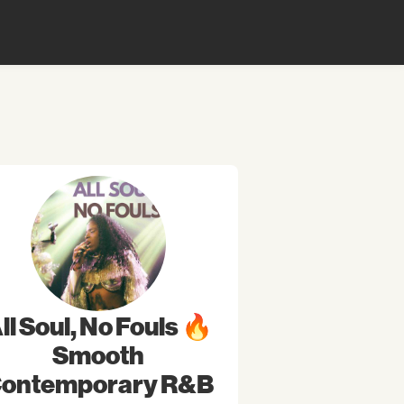
ll Soul, No Fouls 🔥
Smooth
ontemporary R&B