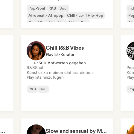
Pop-Soul
R&B
Soul
Ind
Afrobeat / Afropop
Chill / Lo-fi Hip-Hop
Po
Cloud Rap / Hip Hop
Urban Pop
Af
Chill R&B Vibes
Playlist-Kurator
> 1300 Antworten gegeben
R&B
Soul
Pop
Künstler zu meinen einflussreichen
Kün
Playlists hinzufügen
Play
R&B
Soul
Po
Songs to have sex 🔥 (Músicas quentes para momentos íntimos)
Slow and sensual by Michelle Ebrahim