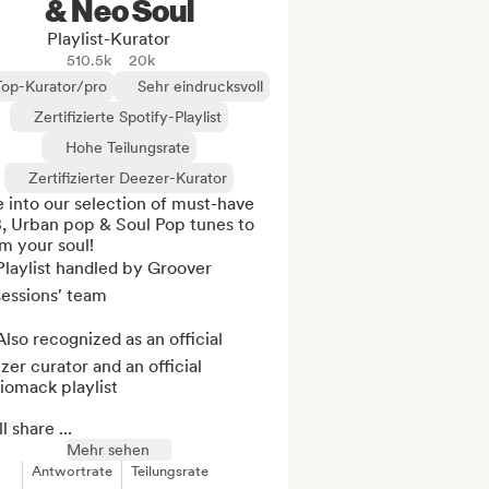
& Neo Soul
Playlist-Kurator
510.5k
20k
Top-Kurator/pro
Sehr eindrucksvoll
Zertifizierte Spotify-Playlist
Hohe Teilungsrate
Zertifizierter Deezer-Kurator
 into our selection of must-have 
, Urban pop & Soul Pop tunes to 
 your soul! 

laylist handled by Groover 
essions' team

lso recognized as an official 
er curator and an official 
omack playlist

l share ...
Mehr sehen
Antwortrate
Teilungsrate