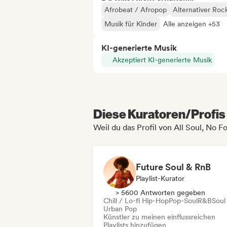
Afrobeat / Afropop
Alternativer Roc
Musik für Kinder
Alle anzeigen +53
KI-generierte Musik
Akzeptiert KI-generierte Musik
Diese Kuratoren/Profis 
Weil du das Profil von All Soul, No
Future Soul & RnB
Playlist-Kurator
> 5600 Antworten gegeben
Chill / Lo-fi Hip-Hop
Pop-Soul
R&B
Soul
Urban Pop
Künstler zu meinen einflussreichen
Playlists hinzufügen