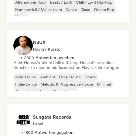
Alternativer Rock
Beats / Lo-fi
Chill / Lo-fi Hip-Hop
Kommerziell / Mainstream
Dance
Disco
Dream Pop
House
N3UX
Playlist-Kurator
> 2800 Antworten gegeben
Acid-House
Ambient
Chill out
Deep House
Electronica
Künstler zu meinen einflussreichen Playlists hinzufügen
Acid-House
Ambient
Deep House
House
Indie-Dance
Melodic & Progressive House
Minimal
Organischer House / Downtempo
Sungate Records
Label
> 1300 Antworten gegeben