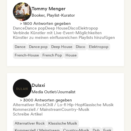
Tommy Menger
Booker, Playlist-Kurator
> 1800 Antworten gegeben
Dance
Dance pop
Deep House
Disco
Elektropop
Verbinde Künstler mit Live-Event-Möglichkeiten
Künstler zu meinen einflussreichen Playlists hinzufügen
Dance
Dance pop
Deep House
Disco
Elektropop
French-House
French Pop
House
Dulaxi
Media Outlet/Journalist
> 3000 Antworten gegeben
Alternativer Rock
Chill / Lo-fi Hip-Hop
Klassische Musik
Kommerziell / Mainstream
Country-Musik
Schreibe Artikel
Alternativer Rock
Klassische Musik
Kommerziell / Mainstream
Country-Musik
Dub
Funk