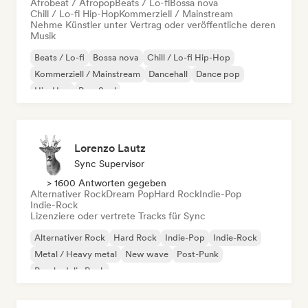
Afrobeat / Afropop
Beats / Lo-fi
Bossa nova
Chill / Lo-fi Hip-Hop
Kommerziell / Mainstream
Nehme Künstler unter Vertrag oder veröffentliche deren
Musik
Beats / Lo-fi
Bossa nova
Chill / Lo-fi Hip-Hop
Kommerziell / Mainstream
Dancehall
Dance pop
Hip-Hop
Pop-Soul
Lorenzo Lautz
Sync Supervisor
> 1600 Antworten gegeben
Alternativer Rock
Dream Pop
Hard Rock
Indie-Pop
Indie-Rock
Lizenziere oder vertrete Tracks für Sync
Alternativer Rock
Hard Rock
Indie-Pop
Indie-Rock
Metal / Heavy metal
New wave
Post-Punk
Psychedelic Rock