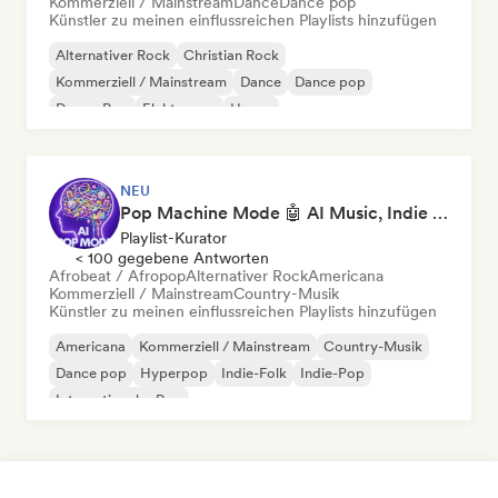
Kommerziell / Mainstream
Dance
Dance pop
Künstler zu meinen einflussreichen Playlists hinzufügen
Alternativer Rock
Christian Rock
Kommerziell / Mainstream
Dance
Dance pop
Dream Pop
Elektropop
House
NEU
Pop Machine Mode 🤖 AI Music, Indie Pop & Dream Pop
Playlist-Kurator
< 100 gegebene Antworten
Afrobeat / Afropop
Alternativer Rock
Americana
Kommerziell / Mainstream
Country-Musik
Künstler zu meinen einflussreichen Playlists hinzufügen
Americana
Kommerziell / Mainstream
Country-Musik
Dance pop
Hyperpop
Indie-Folk
Indie-Pop
Internationaler Pop