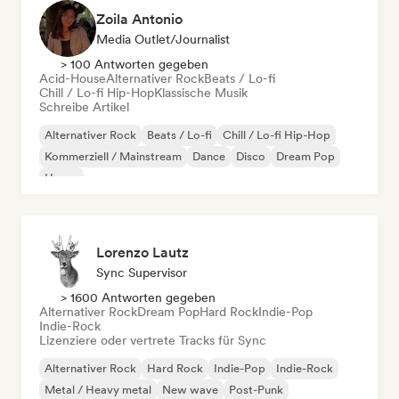
Zoila Antonio
Media Outlet/Journalist
> 100 Antworten gegeben
Acid-House
Alternativer Rock
Beats / Lo-fi
Chill / Lo-fi Hip-Hop
Klassische Musik
Schreibe Artikel
Alternativer Rock
Beats / Lo-fi
Chill / Lo-fi Hip-Hop
Kommerziell / Mainstream
Dance
Disco
Dream Pop
House
Lorenzo Lautz
Sync Supervisor
> 1600 Antworten gegeben
Alternativer Rock
Dream Pop
Hard Rock
Indie-Pop
Indie-Rock
Lizenziere oder vertrete Tracks für Sync
Alternativer Rock
Hard Rock
Indie-Pop
Indie-Rock
Metal / Heavy metal
New wave
Post-Punk