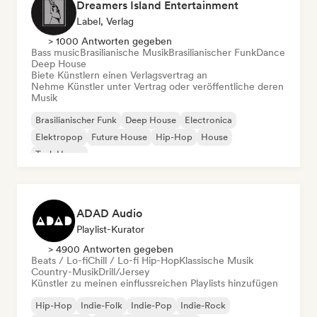
Dreamers Island Entertainment
Label, Verlag
> 1000 Antworten gegeben
Bass music
Brasilianische Musik
Brasilianischer Funk
Dance
Deep House
Biete Künstlern einen Verlagsvertrag an
Nehme Künstler unter Vertrag oder veröffentliche deren
Musik
Brasilianischer Funk
Deep House
Electronica
Elektropop
Future House
Hip-Hop
House
Tech House
ADAD Audio
Playlist-Kurator
> 4900 Antworten gegeben
Beats / Lo-fi
Chill / Lo-fi Hip-Hop
Klassische Musik
Country-Musik
Drill/Jersey
Künstler zu meinen einflussreichen Playlists hinzufügen
Hip-Hop
Indie-Folk
Indie-Pop
Indie-Rock