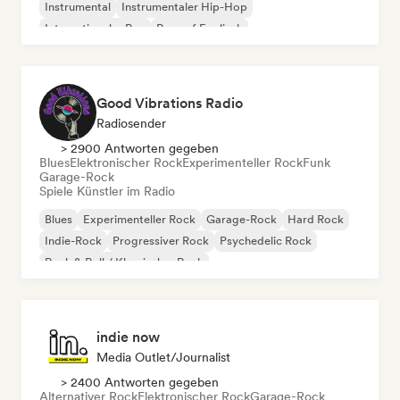
Instrumental
Instrumentaler Hip-Hop
Internationaler Rap
Rap auf Englisch
Good Vibrations Radio
Radiosender
> 2900 Antworten gegeben
Blues
Elektronischer Rock
Experimenteller Rock
Funk
Garage-Rock
Spiele Künstler im Radio
Blues
Experimenteller Rock
Garage-Rock
Hard Rock
Indie-Rock
Progressiver Rock
Psychedelic Rock
Rock & Roll / Klassischer Rock
indie now
Media Outlet/Journalist
> 2400 Antworten gegeben
Alternativer Rock
Elektronischer Rock
Garage-Rock