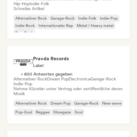
Hip-Hop
Indie-Folk
Schreibe Artikel
Alternativer Rock
Garage-Rock
Indie-Folk
Indie-Pop
Indie-Rock
Internationaler Rap
Metal / Heavy metal
Pop-Rock
Pravda Records
Label
> 800 Antworten gegeben
Alternativer Rock
Dream Pop
Electronica
Garage-Rock
Indie-Pop
Nehme Künstler unter Vertrag oder veröffentliche deren
Musik
Alternativer Rock
Dream Pop
Garage-Rock
New wave
Pop-Soul
Reggae
Shoegaze
Soul