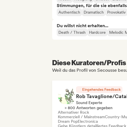
Stimmungen, für die sie ebenfall
Authentisch
Dramatisch
Provokativ
Du willst nicht erhalten...
Death / Thrash
Hardcore
Melodic M
Diese Kuratoren/Profis 
Weil du das Profil von Secousse bes
Eingehendes Feedback
Sound Experte
> 800 Antworten gegeben
Alternativer Rock
Kommerziell / Mainstream
Country-Mu
Dream Pop
Electronica
Gebe Künstlern detailliertes Feedback