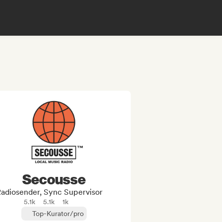
Secousse
adiosender, Sync Supervisor
5.1k
5.1k
1k
Top-Kurator/pro