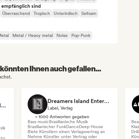
s empfänglich sind
Überraschend
Tropisch
Unterirdisch
Seltsam
etal
Metal / Heavy metal
Noise
Pop-Punk
könnten Ihnen auch gefallen...
uchst.
Dreamers Island Entertainment
Rob Tavaglione/Catalyst Recording
Label, Verlag
> 1000 Antworten gegeben
Bass music
Brasilianische Musik
Beat
Brasilianischer Funk
Dance
Deep House
Kla
sik
Biete Künstlern einen Verlagsvertrag an
Dril
Nehme Künstler unter Vertrag oder
Kün
 zu