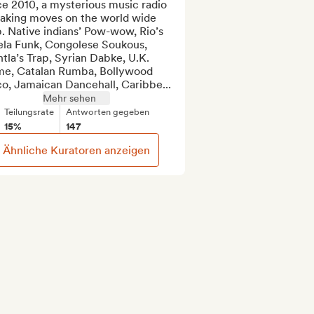
e 2010, a mysterious music radio 
making moves on the world wide 
 Native indians’ Pow-wow, Rio’s 
ela Funk, Congolese Soukous, 
tla’s Trap, Syrian Dabke, U.K. 
me, Catalan Rumba, Bollywood 
co, Jamaican Dancehall, Caribbe...
Mehr sehen
Teilungsrate
Antworten gegeben
15%
147
Ähnliche Kuratoren anzeigen