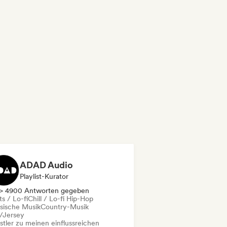
ADAD Audio
Playlist-Kurator
> 4900 Antworten gegeben
s / Lo-fi
Chill / Lo-fi Hip-Hop
ssische Musik
Country-Musik
l/Jersey
stler zu meinen einflussreichen