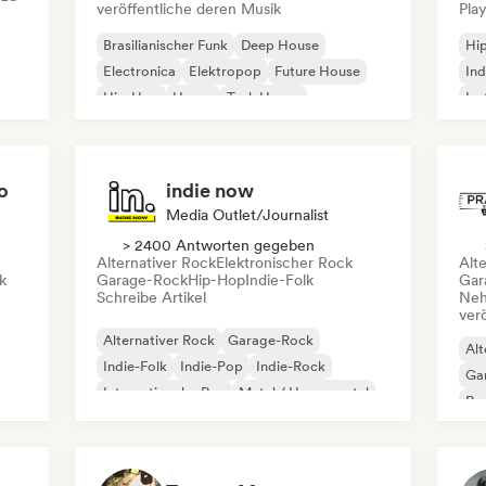
veröffentliche deren Musik
Play
Brasilianischer Funk
Deep House
Hi
Electronica
Elektropop
Future House
Ind
Hip-Hop
House
Tech House
Ins
Int
o
indie now
Media Outlet/Journalist
> 2400 Antworten gegeben
Alternativer Rock
Elektronischer Rock
Alt
k
Garage-Rock
Hip-Hop
Indie-Folk
Gar
Schreibe Artikel
Neh
ver
Alternativer Rock
Garage-Rock
Alt
Indie-Folk
Indie-Pop
Indie-Rock
Ga
Internationaler Rap
Metal / Heavy metal
Re
Pop-Rock