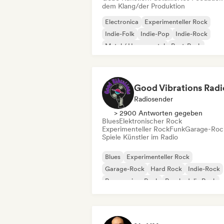
dem Klang/der Produktion
Electronica
Experimenteller Rock
Indie-Folk
Indie-Pop
Indie-Rock
Metal / Heavy metal
Post-Punk
Rock & Roll / Klassischer Rock
Good Vibrations Radi
Radiosender
> 2900 Antworten gegeben
Blues
Elektronischer Rock
Experimenteller Rock
Funk
Garage-Roc
Spiele Künstler im Radio
Blues
Experimenteller Rock
Garage-Rock
Hard Rock
Indie-Rock
Progressiver Rock
Psychedelic Rock
Rock & Roll / Klassischer Rock