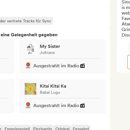
Sinc
is 
web.
Fav
der vertrete Tracks für Sync
Atan
Gri
h eine Gelegenheit gegeben
Dis
My Sister
Jultrane
Ausgestrahlt im Radio
Kitsi Kitsi Ka
Babai Lugu
Ausgestrahlt im Radio
r
Experimentell
Einzigartig
Original
Fesselnd