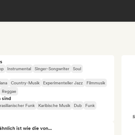
s
op
Instrumental
Singer-Songwriter
Soul
iana
Country-Musik
Experimenteller Jazz
Filmmusik
Reggae
n sind
rasilianischer Funk
Karibische Musik
Dub
Funk
R
nlich ist wie die von...