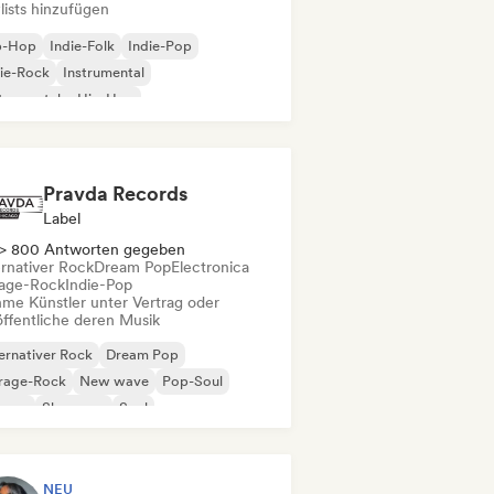
lists hinzufügen
p-Hop
Indie-Folk
Indie-Pop
ie-Rock
Instrumental
trumentaler Hip-Hop
ernationaler Rap
Rap auf Englisch
Pravda Records
Label
> 800 Antworten gegeben
ernativer Rock
Dream Pop
Electronica
age-Rock
Indie-Pop
me Künstler unter Vertrag oder
öffentliche deren Musik
ernativer Rock
Dream Pop
rage-Rock
New wave
Pop-Soul
ggae
Shoegaze
Soul
NEU