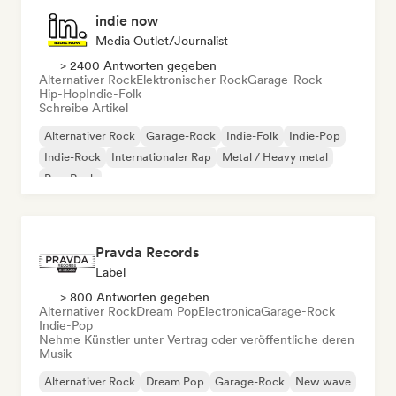
indie now
Media Outlet/Journalist
> 2400 Antworten gegeben
Alternativer Rock
Elektronischer Rock
Garage-Rock
Hip-Hop
Indie-Folk
Schreibe Artikel
Alternativer Rock
Garage-Rock
Indie-Folk
Indie-Pop
Indie-Rock
Internationaler Rap
Metal / Heavy metal
Pop-Rock
Pravda Records
Label
> 800 Antworten gegeben
Alternativer Rock
Dream Pop
Electronica
Garage-Rock
Indie-Pop
Nehme Künstler unter Vertrag oder veröffentliche deren
Musik
Alternativer Rock
Dream Pop
Garage-Rock
New wave