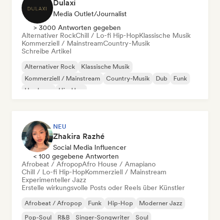
Dulaxi
Media Outlet/Journalist
> 3000 Antworten gegeben
Alternativer Rock
Chill / Lo-fi Hip-Hop
Klassische Musik
Kommerziell / Mainstream
Country-Musik
Schreibe Artikel
Alternativer Rock
Klassische Musik
Kommerziell / Mainstream
Country-Musik
Dub
Funk
Hardcore
Hip-Hop
NEU
Zhakira Razhé
Social Media Influencer
< 100 gegebene Antworten
Afrobeat / Afropop
Afro House / Amapiano
Chill / Lo-fi Hip-Hop
Kommerziell / Mainstream
Experimenteller Jazz
Erstelle wirkungsvolle Posts oder Reels über Künstler
Afrobeat / Afropop
Funk
Hip-Hop
Moderner Jazz
Pop-Soul
R&B
Singer-Songwriter
Soul