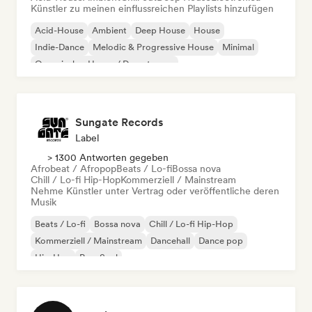
Künstler zu meinen einflussreichen Playlists hinzufügen
Acid-House
Ambient
Deep House
House
Indie-Dance
Melodic & Progressive House
Minimal
Organischer House / Downtempo
Sungate Records
Label
> 1300 Antworten gegeben
Afrobeat / Afropop
Beats / Lo-fi
Bossa nova
Chill / Lo-fi Hip-Hop
Kommerziell / Mainstream
Nehme Künstler unter Vertrag oder veröffentliche deren
Musik
Beats / Lo-fi
Bossa nova
Chill / Lo-fi Hip-Hop
Kommerziell / Mainstream
Dancehall
Dance pop
Hip-Hop
Pop-Soul