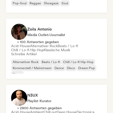
Pop-Soul
Reggae
Shoegaze
Soul
Zoila Antonio
Media Outlet/Journalist
> 100 Antworten gegeben
Acid-House
Alternativer Rock
Beats / Lo-fi
Chill / Lo-fi Hip-Hop
Klassische Musik
Schreibe Artikel
Alternativer Rock
Beats / Lo-fi
Chill / Lo-fi Hip-Hop
Kommerziell / Mainstream
Dance
Disco
Dream Pop
House
N3UX
Playlist-Kurator
> 2800 Antworten gegeben
Acid-House
Ambient
Chill out
Deep House
Electronica