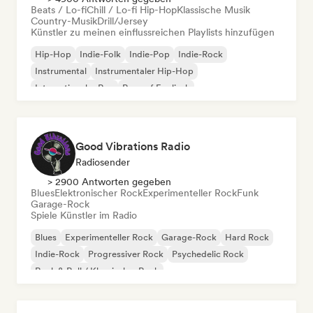
Beats / Lo-fi
Chill / Lo-fi Hip-Hop
Klassische Musik
Country-Musik
Drill/Jersey
Künstler zu meinen einflussreichen Playlists hinzufügen
Hip-Hop
Indie-Folk
Indie-Pop
Indie-Rock
Instrumental
Instrumentaler Hip-Hop
Internationaler Rap
Rap auf Englisch
Good Vibrations Radio
Radiosender
> 2900 Antworten gegeben
Blues
Elektronischer Rock
Experimenteller Rock
Funk
Garage-Rock
Spiele Künstler im Radio
Blues
Experimenteller Rock
Garage-Rock
Hard Rock
Indie-Rock
Progressiver Rock
Psychedelic Rock
Rock & Roll / Klassischer Rock