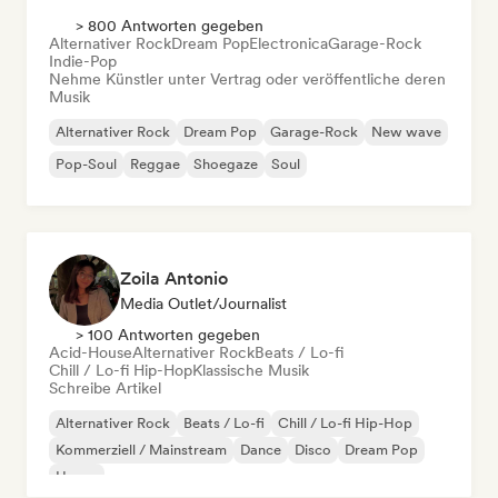
> 800 Antworten gegeben
Alternativer Rock
Dream Pop
Electronica
Garage-Rock
Indie-Pop
Nehme Künstler unter Vertrag oder veröffentliche deren
Musik
Alternativer Rock
Dream Pop
Garage-Rock
New wave
Pop-Soul
Reggae
Shoegaze
Soul
Zoila Antonio
Media Outlet/Journalist
> 100 Antworten gegeben
Acid-House
Alternativer Rock
Beats / Lo-fi
Chill / Lo-fi Hip-Hop
Klassische Musik
Schreibe Artikel
Alternativer Rock
Beats / Lo-fi
Chill / Lo-fi Hip-Hop
Kommerziell / Mainstream
Dance
Disco
Dream Pop
House