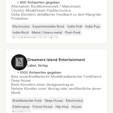
> 800 Antworten gegeben
Alternativer Rock
Kommerziell / Mainstream
Country-Musik
Dream Pop
Electronica
Gebe Künstlern detailliertes Feedback zu dem Klang/der
Produktion
Electronica
Experimenteller Rock
Indie-Folk
Indie-Pop
Indie-Rock
Metal / Heavy metal
Post-Punk
Rock & Roll / Klassischer Rock
Dreamers Island Entertainment
Label, Verlag
> 1000 Antworten gegeben
Bass music
Brasilianische Musik
Brasilianischer Funk
Dance
Deep House
Biete Künstlern einen Verlagsvertrag an
Nehme Künstler unter Vertrag oder veröffentliche deren
Musik
Brasilianischer Funk
Deep House
Electronica
Elektropop
Future House
Hip-Hop
House
Tech House