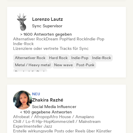
Lorenzo Lautz
Sync Supervisor
> 1600 Antworten gegeben
Alternativer Rock
Dream Pop
Hard Rock
Indie-Pop
Indie-Rock
Lizenziere oder vertrete Tracks für Sync
Alternativer Rock
Hard Rock
Indie-Pop
Indie-Rock
Metal / Heavy metal
New wave
Post-Punk
Psychedelic Rock
NEU
Zhakira Razhé
Social Media Influencer
< 100 gegebene Antworten
Afrobeat / Afropop
Afro House / Amapiano
Chill / Lo-fi Hip-Hop
Kommerziell / Mainstream
Experimenteller Jazz
Erstelle wirkungsvolle Posts oder Reels über Künstler