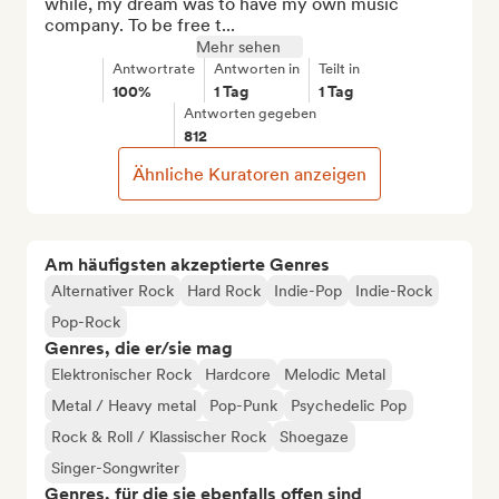
while, my dream was to have my own music 
company. To be free t...
Mehr sehen
Antwortrate
Antworten in
Teilt in
100%
1 Tag
1 Tag
Antworten gegeben
812
Ähnliche Kuratoren anzeigen
Am häufigsten akzeptierte Genres
Alternativer Rock
Hard Rock
Indie-Pop
Indie-Rock
Pop-Rock
Genres, die er/sie mag
Elektronischer Rock
Hardcore
Melodic Metal
Metal / Heavy metal
Pop-Punk
Psychedelic Pop
Rock & Roll / Klassischer Rock
Shoegaze
Singer-Songwriter
Genres, für die sie ebenfalls offen sind