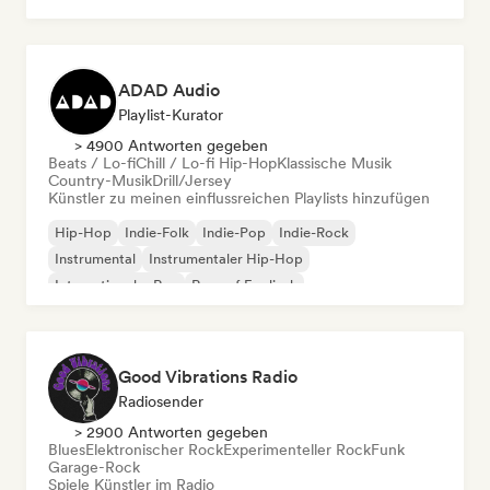
ADAD Audio
Playlist-Kurator
> 4900 Antworten gegeben
Beats / Lo-fi
Chill / Lo-fi Hip-Hop
Klassische Musik
Country-Musik
Drill/Jersey
Künstler zu meinen einflussreichen Playlists hinzufügen
Hip-Hop
Indie-Folk
Indie-Pop
Indie-Rock
Instrumental
Instrumentaler Hip-Hop
Internationaler Rap
Rap auf Englisch
Good Vibrations Radio
Radiosender
> 2900 Antworten gegeben
Blues
Elektronischer Rock
Experimenteller Rock
Funk
Garage-Rock
Spiele Künstler im Radio