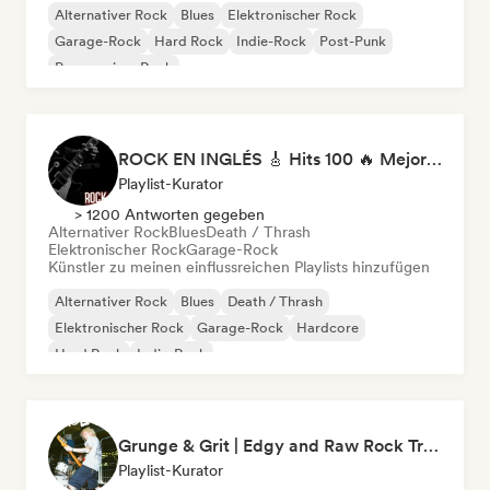
Alternativer Rock
Blues
Elektronischer Rock
Garage-Rock
Hard Rock
Indie-Rock
Post-Punk
Progressiver Rock
ROCK EN INGLÉS 🎸 Hits 100 🔥 Mejor Música Rock Internacional ·
Playlist-Kurator
> 1200 Antworten gegeben
Alternativer Rock
Blues
Death / Thrash
Elektronischer Rock
Garage-Rock
Künstler zu meinen einflussreichen Playlists hinzufügen
Alternativer Rock
Blues
Death / Thrash
Elektronischer Rock
Garage-Rock
Hardcore
Hard Rock
Indie-Rock
Grunge & Grit | Edgy and Raw Rock Tracks
Playlist-Kurator