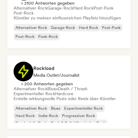
> 2100 Antworten gegeben
Alternativer Rock
Garage-Rock
Hard Rock
Post-Punk
Post-Rock
Künstler zu meinen einflussreichen Playlists hinzufügen
Alternativer Rock
Garage-Rock
Hard Rock
Post-Punk
Post-Rock
Punk-Rock
Rockload
Media Outlet/Journalist
> 200 Antworten gegeben
Alternativer Rock
Blues
Death / Thrash
Experimenteller Rock
Hardcore
Erstelle wirkungsvolle Posts oder Reels über Künstler
Alternativer Rock
Blues
Experimenteller Rock
Hard Rock
Indie-Rock
Progressiver Rock
Psychedelic Rock
Rock & Roll / Klassischer Rock