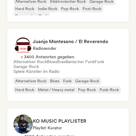
Alternativer Rock
Elektronischer Rock
Garage-Rock
Hard Rock
Indie-Rock
Pop-Rock
Post-Rock
Progressiver Rock
Juanjo Montesano / El Reverendo
Radiosender
> 3400 Antworten gegeben
Alternativer Rock
Blues
Brasilianischer Funk
Funk
Garage-Rock
Spiele Künstler im Radio
Alternativer Rock
Blues
Funk
Garage-Rock
Hard Rock
Metal / Heavy metal
Pop-Rock
Punk-Rock
KO MUSIC PLAYLISTER
Playlist-Kurator