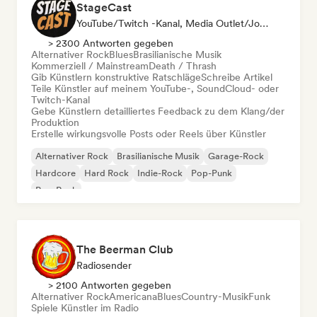
StageCast
YouTube/Twitch -Kanal, Media Outlet/Journalist, Mentorin, Social Media Influencer, Sound Experte
> 2300 Antworten gegeben
Alternativer Rock
Blues
Brasilianische Musik
Kommerziell / Mainstream
Death / Thrash
Gib Künstlern konstruktive Ratschläge
Schreibe Artikel
Teile Künstler auf meinem YouTube-, SoundCloud- oder
Twitch-Kanal
Gebe Künstlern detailliertes Feedback zu dem Klang/der
Produktion
Erstelle wirkungsvolle Posts oder Reels über Künstler
Alternativer Rock
Brasilianische Musik
Garage-Rock
Hardcore
Hard Rock
Indie-Rock
Pop-Punk
Pop-Rock
The Beerman Club
Radiosender
> 2100 Antworten gegeben
Alternativer Rock
Americana
Blues
Country-Musik
Funk
Spiele Künstler im Radio