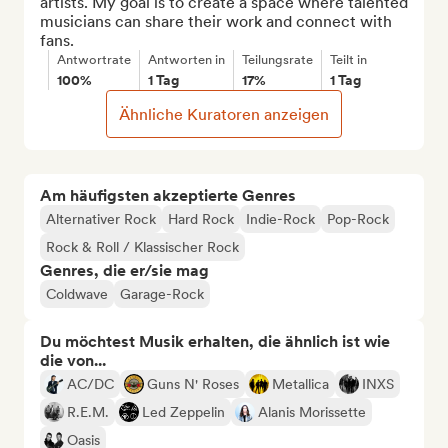
artists. My goal is to create a space where talented 
musicians can share their work and connect with 
fans.
Antwortrate
Antworten in
Teilungsrate
Teilt in
100%
1 Tag
17%
1 Tag
Ähnliche Kuratoren anzeigen
Am häufigsten akzeptierte Genres
Alternativer Rock
Hard Rock
Indie-Rock
Pop-Rock
Rock & Roll / Klassischer Rock
Genres, die er/sie mag
Coldwave
Garage-Rock
Du möchtest Musik erhalten, die ähnlich ist wie
die von...
AC/DC
Guns N' Roses
Metallica
INXS
R.E.M.
Led Zeppelin
Alanis Morissette
Oasis