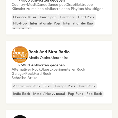
> 4000 Antworten gegeben
Country-Musik
Dance
Dance pop
Disco
Elektropop
Künstler zu meinen einflussreichen Playlists hinzufügen
Country-Musik
Dance pop
Hardcore
Hard Rock
Hip-Hop
Internationaler Pop
Internationaler Rap
Punk-Rock
Rock And Birra Radio
Media Outlet/Journalist
> 5000 Antworten gegeben
Alternativer Rock
Blues
Experimenteller Rock
Garage-Rock
Hard Rock
Schreibe Artikel
Alternativer Rock
Blues
Garage-Rock
Hard Rock
Indie-Rock
Metal / Heavy metal
Pop-Punk
Pop-Rock