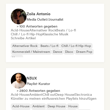
Zoila Antonio
Media Outlet/Journalist
> 100 Antworten gegeben
Acid-House
Alternativer Rock
Beats / Lo-fi
Chill / Lo-fi Hip-Hop
Klassische Musik
Schreibe Artikel
Alternativer Rock
Beats / Lo-fi
Chill / Lo-fi Hip-Hop
Kommerziell / Mainstream
Dance
Disco
Dream Pop
House
N3UX
Playlist-Kurator
> 2800 Antworten gegeben
Acid-House
Ambient
Chill out
Deep House
Electronica
Künstler zu meinen einflussreichen Playlists hinzufügen
Acid-House
Ambient
Deep House
House