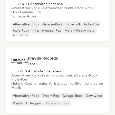
> 2400 Antworten gegeben
Alternativer Rock
Elektronischer Rock
Garage-Rock
Hip-Hop
Indie-Folk
Schreibe Artikel
Alternativer Rock
Garage-Rock
Indie-Folk
Indie-Pop
Indie-Rock
Internationaler Rap
Metal / Heavy metal
Pop-Rock
Pravda Records
Label
> 800 Antworten gegeben
Alternativer Rock
Dream Pop
Electronica
Garage-Rock
Indie-Pop
Nehme Künstler unter Vertrag oder veröffentliche deren
Musik
Alternativer Rock
Dream Pop
Garage-Rock
New wave
Pop-Soul
Reggae
Shoegaze
Soul