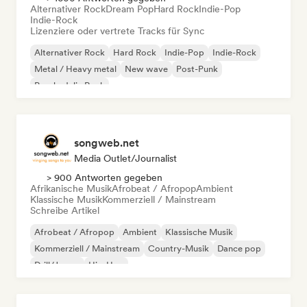
Alternativer Rock
Dream Pop
Hard Rock
Indie-Pop
Indie-Rock
Lizenziere oder vertrete Tracks für Sync
Alternativer Rock
Hard Rock
Indie-Pop
Indie-Rock
Metal / Heavy metal
New wave
Post-Punk
Psychedelic Rock
songweb.net
Media Outlet/Journalist
> 900 Antworten gegeben
Afrikanische Musik
Afrobeat / Afropop
Ambient
Klassische Musik
Kommerziell / Mainstream
Schreibe Artikel
Afrobeat / Afropop
Ambient
Klassische Musik
Kommerziell / Mainstream
Country-Musik
Dance pop
Drill/Jersey
Hip-Hop