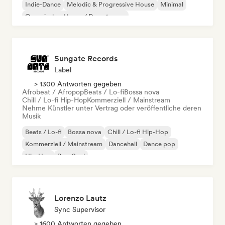
Indie-Dance
Melodic & Progressive House
Minimal
Organischer House / Downtempo
Sungate Records
Label
> 1300 Antworten gegeben
Afrobeat / Afropop
Beats / Lo-fi
Bossa nova
Chill / Lo-fi Hip-Hop
Kommerziell / Mainstream
Nehme Künstler unter Vertrag oder veröffentliche deren
Musik
Beats / Lo-fi
Bossa nova
Chill / Lo-fi Hip-Hop
Kommerziell / Mainstream
Dancehall
Dance pop
Hip-Hop
Pop-Soul
Lorenzo Lautz
Sync Supervisor
> 1600 Antworten gegeben