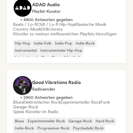
ADAD Audio
Playlist-Kurator
> 4900 Antworten gegeben
Beats / Lo-fi
Chill / Lo-fi Hip-Hop
Klassische Musik
Country-Musik
Drill/Jersey
Künstler zu meinen einflussreichen Playlists hinzufügen
Hip-Hop
Indie-Folk
Indie-Pop
Indie-Rock
Instrumental
Instrumentaler Hip-Hop
Internationaler Rap
Rap auf Englisch
Good Vibrations Radio
Radiosender
> 2900 Antworten gegeben
Blues
Elektronischer Rock
Experimenteller Rock
Funk
Garage-Rock
Spiele Künstler im Radio
Blues
Experimenteller Rock
Garage-Rock
Hard Rock
Indie-Rock
Progressiver Rock
Psychedelic Rock