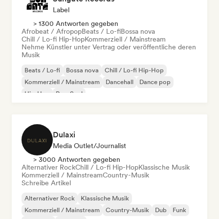
Label
> 1300 Antworten gegeben
Afrobeat / Afropop
Beats / Lo-fi
Bossa nova
Chill / Lo-fi Hip-Hop
Kommerziell / Mainstream
Nehme Künstler unter Vertrag oder veröffentliche deren
Musik
Beats / Lo-fi
Bossa nova
Chill / Lo-fi Hip-Hop
Kommerziell / Mainstream
Dancehall
Dance pop
Hip-Hop
Pop-Soul
Dulaxi
Media Outlet/Journalist
> 3000 Antworten gegeben
Alternativer Rock
Chill / Lo-fi Hip-Hop
Klassische Musik
Kommerziell / Mainstream
Country-Musik
Schreibe Artikel
Alternativer Rock
Klassische Musik
Kommerziell / Mainstream
Country-Musik
Dub
Funk