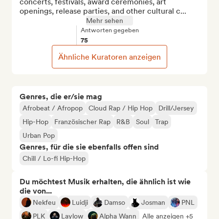
concerts, festivals, award ceremonies, art 
openings, release parties, and other cultural c...
Mehr sehen
Antworten gegeben
75
Ähnliche Kuratoren anzeigen
Genres, die er/sie mag
Afrobeat / Afropop
Cloud Rap / Hip Hop
Drill/Jersey
Hip-Hop
Französischer Rap
R&B
Soul
Trap
Urban Pop
Genres, für die sie ebenfalls offen sind
Chill / Lo-fi Hip-Hop
Du möchtest Musik erhalten, die ähnlich ist wie
die von...
Nekfeu
Luidji
Damso
Josman
PNL
PLK
Laylow
Alpha Wann
Alle anzeigen +5