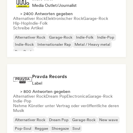
Media Outlet/Journalist
> 2400 Antworten gegeben
Alternativer Rock
Elektronischer Rock
Garage-Rock
Hip-Hop
Indie-Folk
Schreibe Artikel
Alternativer Rock
Garage-Rock
Indie-Folk
Indie-Pop
Indie-Rock
Internationaler Rap
Metal / Heavy metal
Pop-Rock
Pravda Records
Label
> 800 Antworten gegeben
Alternativer Rock
Dream Pop
Electronica
Garage-Rock
Indie-Pop
Nehme Künstler unter Vertrag oder veröffentliche deren
Musik
Alternativer Rock
Dream Pop
Garage-Rock
New wave
Pop-Soul
Reggae
Shoegaze
Soul