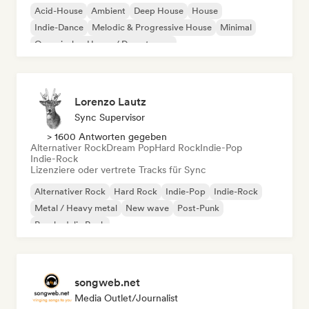
Acid-House
Ambient
Deep House
House
Indie-Dance
Melodic & Progressive House
Minimal
Organischer House / Downtempo
Lorenzo Lautz
Sync Supervisor
> 1600 Antworten gegeben
Alternativer Rock
Dream Pop
Hard Rock
Indie-Pop
Indie-Rock
Lizenziere oder vertrete Tracks für Sync
Alternativer Rock
Hard Rock
Indie-Pop
Indie-Rock
Metal / Heavy metal
New wave
Post-Punk
Psychedelic Rock
songweb.net
Media Outlet/Journalist