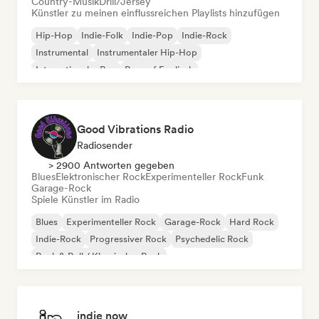
Country-Musik
Drill/Jersey
Künstler zu meinen einflussreichen Playlists hinzufügen
Hip-Hop
Indie-Folk
Indie-Pop
Indie-Rock
Instrumental
Instrumentaler Hip-Hop
Internationaler Rap
Rap auf Englisch
Good Vibrations Radio
Radiosender
> 2900 Antworten gegeben
Blues
Elektronischer Rock
Experimenteller Rock
Funk
Garage-Rock
Spiele Künstler im Radio
Blues
Experimenteller Rock
Garage-Rock
Hard Rock
Indie-Rock
Progressiver Rock
Psychedelic Rock
Rock & Roll / Klassischer Rock
indie now