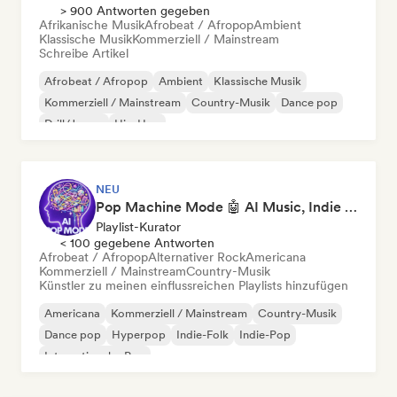
> 900 Antworten gegeben
Afrikanische Musik
Afrobeat / Afropop
Ambient
Klassische Musik
Kommerziell / Mainstream
Schreibe Artikel
Afrobeat / Afropop
Ambient
Klassische Musik
Kommerziell / Mainstream
Country-Musik
Dance pop
Drill/Jersey
Hip-Hop
NEU
Pop Machine Mode 🤖 AI Music, Indie Pop & Dream Pop
Playlist-Kurator
< 100 gegebene Antworten
Afrobeat / Afropop
Alternativer Rock
Americana
Kommerziell / Mainstream
Country-Musik
Künstler zu meinen einflussreichen Playlists hinzufügen
Americana
Kommerziell / Mainstream
Country-Musik
Dance pop
Hyperpop
Indie-Folk
Indie-Pop
Internationaler Pop