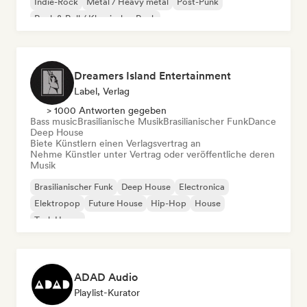
Indie-Rock
Metal / Heavy metal
Post-Punk
Rock & Roll / Klassischer Rock
Dreamers Island Entertainment
Label, Verlag
> 1000 Antworten gegeben
Bass music
Brasilianische Musik
Brasilianischer Funk
Dance
Deep House
Biete Künstlern einen Verlagsvertrag an
Nehme Künstler unter Vertrag oder veröffentliche deren
Musik
Brasilianischer Funk
Deep House
Electronica
Elektropop
Future House
Hip-Hop
House
Tech House
ADAD Audio
Playlist-Kurator