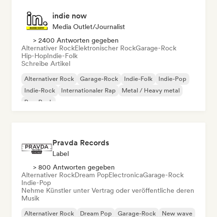
indie now
Media Outlet/Journalist
> 2400 Antworten gegeben
Alternativer Rock
Elektronischer Rock
Garage-Rock
Hip-Hop
Indie-Folk
Schreibe Artikel
Alternativer Rock
Garage-Rock
Indie-Folk
Indie-Pop
Indie-Rock
Internationaler Rap
Metal / Heavy metal
Pop-Rock
Pravda Records
Label
> 800 Antworten gegeben
Alternativer Rock
Dream Pop
Electronica
Garage-Rock
Indie-Pop
Nehme Künstler unter Vertrag oder veröffentliche deren
Musik
Alternativer Rock
Dream Pop
Garage-Rock
New wave