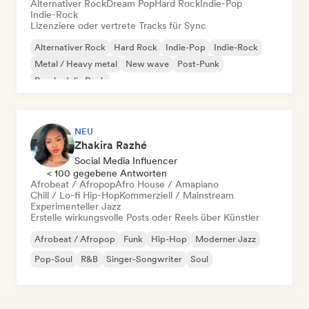
Alternativer Rock
Dream Pop
Hard Rock
Indie-Pop
Indie-Rock
Lizenziere oder vertrete Tracks für Sync
Alternativer Rock
Hard Rock
Indie-Pop
Indie-Rock
Metal / Heavy metal
New wave
Post-Punk
Psychedelic Rock
NEU
Zhakira Razhé
Social Media Influencer
< 100 gegebene Antworten
Afrobeat / Afropop
Afro House / Amapiano
Chill / Lo-fi Hip-Hop
Kommerziell / Mainstream
Experimenteller Jazz
Erstelle wirkungsvolle Posts oder Reels über Künstler
Afrobeat / Afropop
Funk
Hip-Hop
Moderner Jazz
Pop-Soul
R&B
Singer-Songwriter
Soul