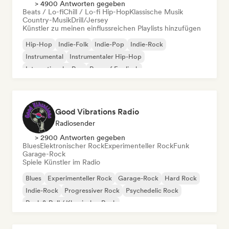
> 4900 Antworten gegeben
Beats / Lo-fi
Chill / Lo-fi Hip-Hop
Klassische Musik
Country-Musik
Drill/Jersey
Künstler zu meinen einflussreichen Playlists hinzufügen
Hip-Hop
Indie-Folk
Indie-Pop
Indie-Rock
Instrumental
Instrumentaler Hip-Hop
Internationaler Rap
Rap auf Englisch
Good Vibrations Radio
Radiosender
> 2900 Antworten gegeben
Blues
Elektronischer Rock
Experimenteller Rock
Funk
Garage-Rock
Spiele Künstler im Radio
Blues
Experimenteller Rock
Garage-Rock
Hard Rock
Indie-Rock
Progressiver Rock
Psychedelic Rock
Rock & Roll / Klassischer Rock