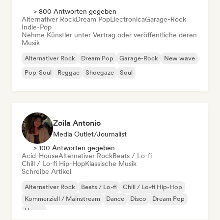
> 800 Antworten gegeben
Alternativer Rock
Dream Pop
Electronica
Garage-Rock
Indie-Pop
Nehme Künstler unter Vertrag oder veröffentliche deren
Musik
Alternativer Rock
Dream Pop
Garage-Rock
New wave
Pop-Soul
Reggae
Shoegaze
Soul
Zoila Antonio
Media Outlet/Journalist
> 100 Antworten gegeben
Acid-House
Alternativer Rock
Beats / Lo-fi
Chill / Lo-fi Hip-Hop
Klassische Musik
Schreibe Artikel
Alternativer Rock
Beats / Lo-fi
Chill / Lo-fi Hip-Hop
Kommerziell / Mainstream
Dance
Disco
Dream Pop
House