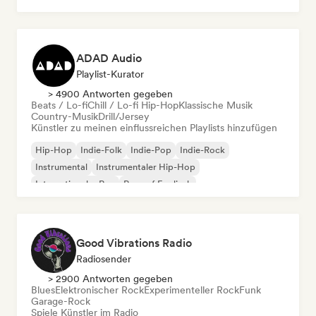
ADAD Audio
Playlist-Kurator
> 4900 Antworten gegeben
Beats / Lo-fi
Chill / Lo-fi Hip-Hop
Klassische Musik
Country-Musik
Drill/Jersey
Künstler zu meinen einflussreichen Playlists hinzufügen
Hip-Hop
Indie-Folk
Indie-Pop
Indie-Rock
Instrumental
Instrumentaler Hip-Hop
Internationaler Rap
Rap auf Englisch
Good Vibrations Radio
Radiosender
> 2900 Antworten gegeben
Blues
Elektronischer Rock
Experimenteller Rock
Funk
Garage-Rock
Spiele Künstler im Radio