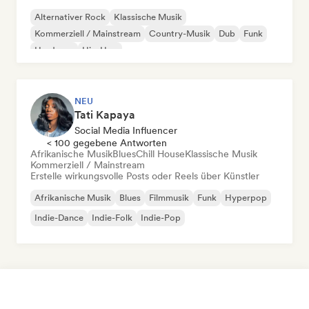
Alternativer Rock
Klassische Musik
Kommerziell / Mainstream
Country-Musik
Dub
Funk
Hardcore
Hip-Hop
NEU
Tati Kapaya
Social Media Influencer
< 100 gegebene Antworten
Afrikanische Musik
Blues
Chill House
Klassische Musik
Kommerziell / Mainstream
Erstelle wirkungsvolle Posts oder Reels über Künstler
Afrikanische Musik
Blues
Filmmusik
Funk
Hyperpop
Indie-Dance
Indie-Folk
Indie-Pop