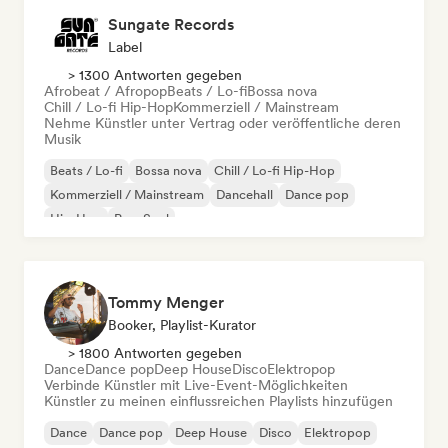
Sungate Records
Label
> 1300 Antworten gegeben
Afrobeat / Afropop
Beats / Lo-fi
Bossa nova
Chill / Lo-fi Hip-Hop
Kommerziell / Mainstream
Nehme Künstler unter Vertrag oder veröffentliche deren
Musik
Beats / Lo-fi
Bossa nova
Chill / Lo-fi Hip-Hop
Kommerziell / Mainstream
Dancehall
Dance pop
Hip-Hop
Pop-Soul
Tommy Menger
Booker, Playlist-Kurator
> 1800 Antworten gegeben
Dance
Dance pop
Deep House
Disco
Elektropop
Verbinde Künstler mit Live-Event-Möglichkeiten
Künstler zu meinen einflussreichen Playlists hinzufügen
Dance
Dance pop
Deep House
Disco
Elektropop