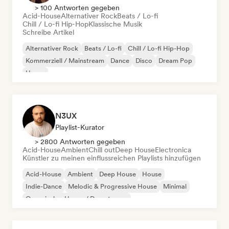
> 100 Antworten gegeben
Acid-House
Alternativer Rock
Beats / Lo-fi
Chill / Lo-fi Hip-Hop
Klassische Musik
Schreibe Artikel
Alternativer Rock
Beats / Lo-fi
Chill / Lo-fi Hip-Hop
Kommerziell / Mainstream
Dance
Disco
Dream Pop
House
N3UX
Playlist-Kurator
> 2800 Antworten gegeben
Acid-House
Ambient
Chill out
Deep House
Electronica
Künstler zu meinen einflussreichen Playlists hinzufügen
Acid-House
Ambient
Deep House
House
Indie-Dance
Melodic & Progressive House
Minimal
Organischer House / Downtempo