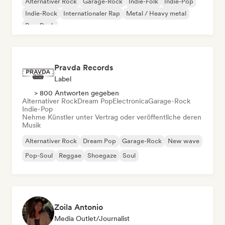
Alternativer Rock
Garage-Rock
Indie-Folk
Indie-Pop
Indie-Rock
Internationaler Rap
Metal / Heavy metal
Pop-Rock
Pravda Records
Label
> 800 Antworten gegeben
Alternativer Rock
Dream Pop
Electronica
Garage-Rock
Indie-Pop
Nehme Künstler unter Vertrag oder veröffentliche deren
Musik
Alternativer Rock
Dream Pop
Garage-Rock
New wave
Pop-Soul
Reggae
Shoegaze
Soul
Zoila Antonio
Media Outlet/Journalist