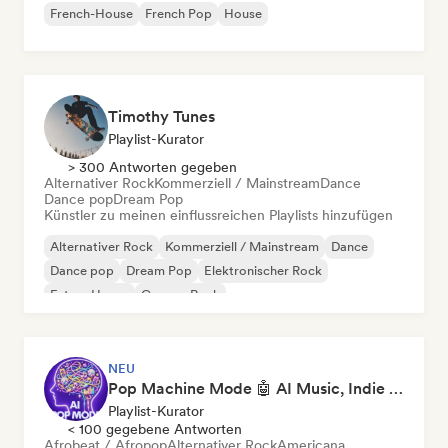
French-House
French Pop
House
Timothy Tunes
Playlist-Kurator
> 300 Antworten gegeben
Alternativer Rock
Kommerziell / Mainstream
Dance
Dance pop
Dream Pop
Künstler zu meinen einflussreichen Playlists hinzufügen
Alternativer Rock
Kommerziell / Mainstream
Dance
Dance pop
Dream Pop
Elektronischer Rock
Future House
Garage-Rock
NEU
Pop Machine Mode 🤖 AI Music, Indie Pop & Dream Pop
Playlist-Kurator
< 100 gegebene Antworten
Afrobeat / Afropop
Alternativer Rock
Americana