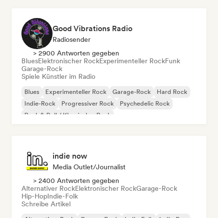
Good Vibrations Radio
Radiosender
> 2900 Antworten gegeben
Blues
Elektronischer Rock
Experimenteller Rock
Funk
Garage-Rock
Spiele Künstler im Radio
Blues
Experimenteller Rock
Garage-Rock
Hard Rock
Indie-Rock
Progressiver Rock
Psychedelic Rock
Rock & Roll / Klassischer Rock
indie now
Media Outlet/Journalist
> 2400 Antworten gegeben
Alternativer Rock
Elektronischer Rock
Garage-Rock
Hip-Hop
Indie-Folk
Schreibe Artikel