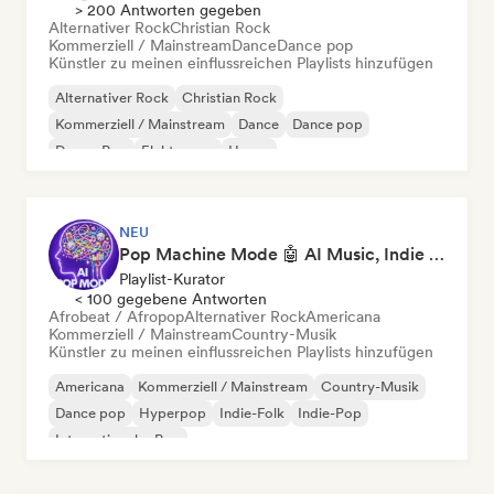
> 200 Antworten gegeben
Alternativer Rock
Christian Rock
Kommerziell / Mainstream
Dance
Dance pop
Künstler zu meinen einflussreichen Playlists hinzufügen
Alternativer Rock
Christian Rock
Kommerziell / Mainstream
Dance
Dance pop
Dream Pop
Elektropop
House
NEU
Pop Machine Mode 🤖 AI Music, Indie Pop & Dream Pop
Playlist-Kurator
< 100 gegebene Antworten
Afrobeat / Afropop
Alternativer Rock
Americana
Kommerziell / Mainstream
Country-Musik
Künstler zu meinen einflussreichen Playlists hinzufügen
Americana
Kommerziell / Mainstream
Country-Musik
Dance pop
Hyperpop
Indie-Folk
Indie-Pop
Internationaler Pop