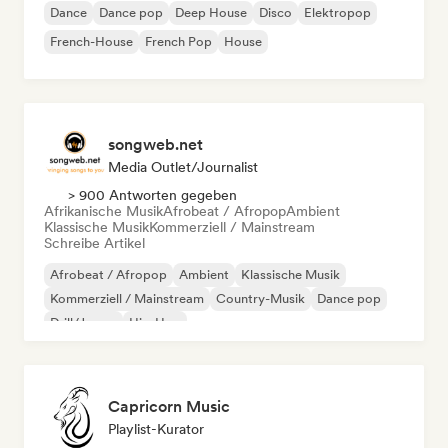
Dance
Dance pop
Deep House
Disco
Elektropop
French-House
French Pop
House
songweb.net
Media Outlet/Journalist
> 900 Antworten gegeben
Afrikanische Musik
Afrobeat / Afropop
Ambient
Klassische Musik
Kommerziell / Mainstream
Schreibe Artikel
Afrobeat / Afropop
Ambient
Klassische Musik
Kommerziell / Mainstream
Country-Musik
Dance pop
Drill/Jersey
Hip-Hop
Capricorn Music
Playlist-Kurator