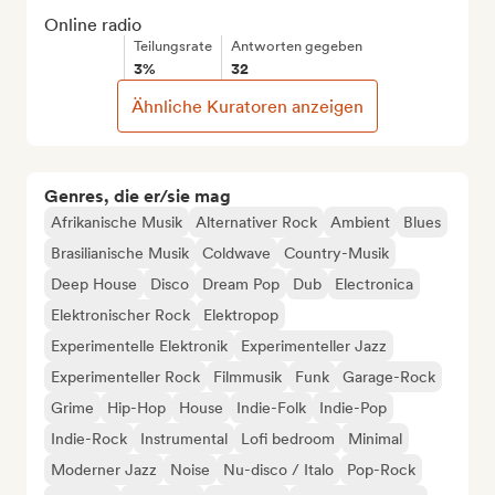
Online radio
Teilungsrate
Antworten gegeben
3%
32
Ähnliche Kuratoren anzeigen
Genres, die er/sie mag
Afrikanische Musik
Alternativer Rock
Ambient
Blues
Brasilianische Musik
Coldwave
Country-Musik
Deep House
Disco
Dream Pop
Dub
Electronica
Elektronischer Rock
Elektropop
Experimentelle Elektronik
Experimenteller Jazz
Experimenteller Rock
Filmmusik
Funk
Garage-Rock
Grime
Hip-Hop
House
Indie-Folk
Indie-Pop
Indie-Rock
Instrumental
Lofi bedroom
Minimal
Moderner Jazz
Noise
Nu-disco / Italo
Pop-Rock