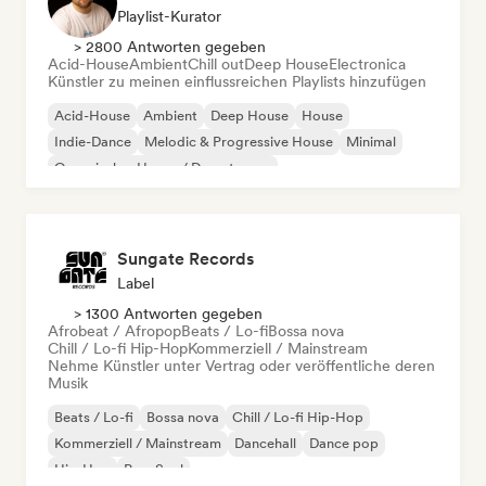
Playlist-Kurator
> 2800 Antworten gegeben
Acid-House
Ambient
Chill out
Deep House
Electronica
Künstler zu meinen einflussreichen Playlists hinzufügen
Acid-House
Ambient
Deep House
House
Indie-Dance
Melodic & Progressive House
Minimal
Organischer House / Downtempo
Sungate Records
Label
> 1300 Antworten gegeben
Afrobeat / Afropop
Beats / Lo-fi
Bossa nova
Chill / Lo-fi Hip-Hop
Kommerziell / Mainstream
Nehme Künstler unter Vertrag oder veröffentliche deren
Musik
Beats / Lo-fi
Bossa nova
Chill / Lo-fi Hip-Hop
Kommerziell / Mainstream
Dancehall
Dance pop
Hip-Hop
Pop-Soul