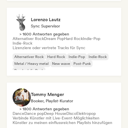
Lorenzo Lautz
Sync Supervisor
> 1600 Antworten gegeben
Alternativer Rock
Dream Pop
Hard Rock
Indie-Pop
Indie-Rock
Lizenziere oder vertrete Tracks für Sync
Alternativer Rock
Hard Rock
Indie-Pop
Indie-Rock
Metal / Heavy metal
New wave
Post-Punk
Psychedelic Rock
Tommy Menger
Booker, Playlist-Kurator
> 1800 Antworten gegeben
Dance
Dance pop
Deep House
Disco
Elektropop
Verbinde Künstler mit Live-Event-Möglichkeiten
Künstler zu meinen einflussreichen Playlists hinzufügen