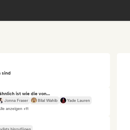
n sind
nlich ist wie die von...
Jonna Fraser
Bilal Wahib
Yade Lauren
lle anzeigen +11
ylists hinzufügen