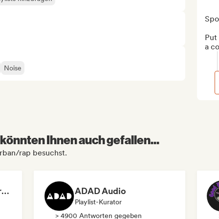
Spot
Put 
a c
Noise
könnten Ihnen auch gefallen...
urban/rap besuchst.
Dreamers Island Entertainment
ADAD Audio
Playlist-Kurator
> 4900 Antworten gegeben