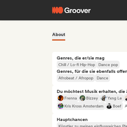
About
Genres, die er/sie mag
Chill / Lo-fi Hip-Hop
Dance pop
Genres, für die sie ebenfalls offe
Afrobeat / Afropop
Dance
Du möchtest Musik erhalten, die äh
Frenna
Bizzey
Yxng Le
Kris Kross Amsterdam
Boef
A
Hauptchancen
Künstler zu meinen einflussreichen Pla