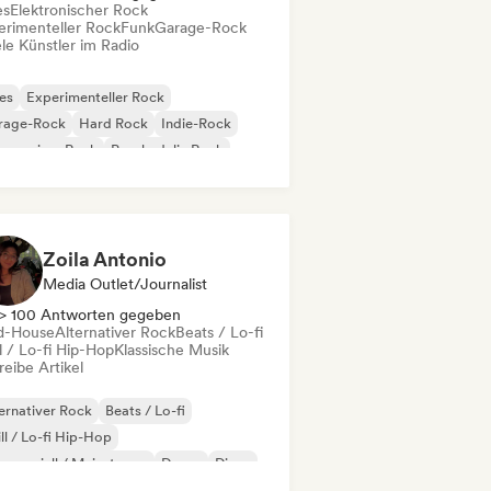
es
Elektronischer Rock
erimenteller Rock
Funk
Garage-Rock
le Künstler im Radio
es
Experimenteller Rock
rage-Rock
Hard Rock
Indie-Rock
gressiver Rock
Psychedelic Rock
k & Roll / Klassischer Rock
Zoila Antonio
Media Outlet/Journalist
> 100 Antworten gegeben
d-House
Alternativer Rock
Beats / Lo-fi
l / Lo-fi Hip-Hop
Klassische Musik
eibe Artikel
ernativer Rock
Beats / Lo-fi
ll / Lo-fi Hip-Hop
merziell / Mainstream
Dance
Disco
eam Pop
House