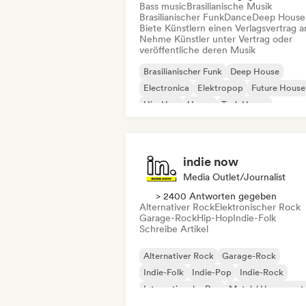
Bass music
Brasilianische Musik
Brasilianischer Funk
Dance
Deep House
Biete Künstlern einen Verlagsvertrag a
Nehme Künstler unter Vertrag oder
veröffentliche deren Musik
Brasilianischer Funk
Deep House
Electronica
Elektropop
Future House
Hip-Hop
House
Tech House
indie now
Media Outlet/Journalist
> 2400 Antworten gegeben
Alternativer Rock
Elektronischer Rock
Garage-Rock
Hip-Hop
Indie-Folk
Schreibe Artikel
Alternativer Rock
Garage-Rock
Indie-Folk
Indie-Pop
Indie-Rock
Internationaler Rap
Metal / Heavy met
Pop-Rock