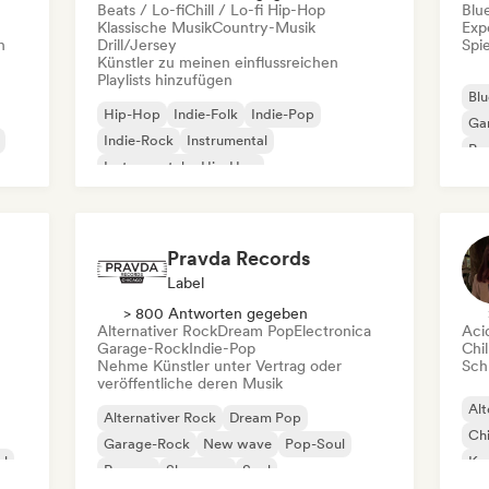
Beats / Lo-fi
Chill / Lo-fi Hip-Hop
Blu
Klassische Musik
Country-Musik
Exp
n
Drill/Jersey
Spie
Künstler zu meinen einflussreichen
Playlists hinzufügen
Blu
Hip-Hop
Indie-Folk
Indie-Pop
Ga
Indie-Rock
Instrumental
Pro
Instrumentaler Hip-Hop
Roc
Internationaler Rap
Rap auf Englisch
Pravda Records
Label
> 800 Antworten gegeben
Alternativer Rock
Dream Pop
Electronica
Aci
Garage-Rock
Indie-Pop
Chil
Nehme Künstler unter Vertrag oder
Schr
veröffentliche deren Musik
Alt
Alternativer Rock
Dream Pop
Chi
Garage-Rock
New wave
Pop-Soul
al
Kom
Reggae
Shoegaze
Soul
Dr