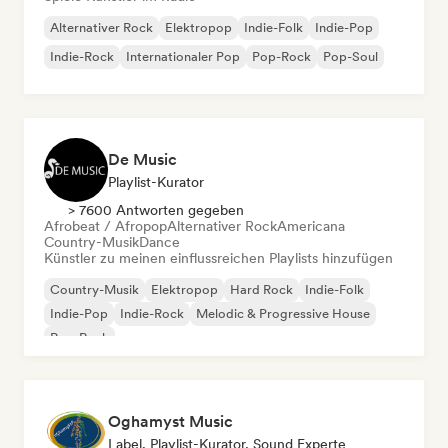
Alternativer Rock
Elektropop
Indie-Folk
Indie-Pop
Indie-Rock
Internationaler Pop
Pop-Rock
Pop-Soul
De Music
Playlist-Kurator
> 7600 Antworten gegeben
Afrobeat / Afropop
Alternativer Rock
Americana
Country-Musik
Dance
Künstler zu meinen einflussreichen Playlists hinzufügen
Country-Musik
Elektropop
Hard Rock
Indie-Folk
Indie-Pop
Indie-Rock
Melodic & Progressive House
Pop-Rock
Oghamyst Music
Label, Playlist-Kurator, Sound Experte