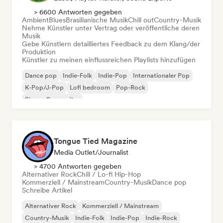
> 6600 Antworten gegeben
Ambient
Blues
Brasilianische Musik
Chill out
Country-Musik
Nehme Künstler unter Vertrag oder veröffentliche deren
Musik
Gebe Künstlern detailliertes Feedback zu dem Klang/der
Produktion
Künstler zu meinen einflussreichen Playlists hinzufügen
Dance pop
Indie-Folk
Indie-Pop
Internationaler Pop
K-Pop/J-Pop
Lofi bedroom
Pop-Rock
Singer-Songwriter
Tongue Tied Magazine
Media Outlet/Journalist
> 4700 Antworten gegeben
Alternativer Rock
Chill / Lo-fi Hip-Hop
Kommerziell / Mainstream
Country-Musik
Dance pop
Schreibe Artikel
Alternativer Rock
Kommerziell / Mainstream
Country-Musik
Indie-Folk
Indie-Pop
Indie-Rock