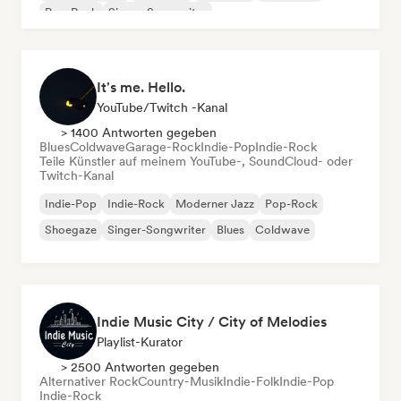
Pop-Rock
Singer-Songwriter
It's me. Hello.
YouTube/Twitch -Kanal
> 1400 Antworten gegeben
Blues
Coldwave
Garage-Rock
Indie-Pop
Indie-Rock
Teile Künstler auf meinem YouTube-, SoundCloud- oder
Twitch-Kanal
Indie-Pop
Indie-Rock
Moderner Jazz
Pop-Rock
Shoegaze
Singer-Songwriter
Blues
Coldwave
Indie Music City / City of Melodies
Playlist-Kurator
> 2500 Antworten gegeben
Alternativer Rock
Country-Musik
Indie-Folk
Indie-Pop
Indie-Rock