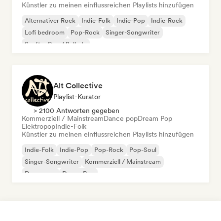
Künstler zu meinen einflussreichen Playlists hinzufügen
Alternativer Rock
Indie-Folk
Indie-Pop
Indie-Rock
Lofi bedroom
Pop-Rock
Singer-Songwriter
Sanfter Pop / Ballade
Alt Collective
Playlist-Kurator
> 2100 Antworten gegeben
Kommerziell / Mainstream
Dance pop
Dream Pop
Elektropop
Indie-Folk
Künstler zu meinen einflussreichen Playlists hinzufügen
Indie-Folk
Indie-Pop
Pop-Rock
Pop-Soul
Singer-Songwriter
Kommerziell / Mainstream
Dance pop
Dream Pop