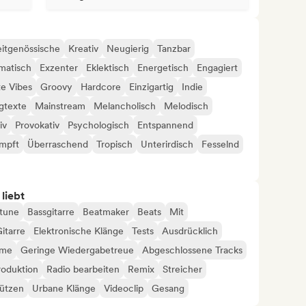
itgenössische
Kreativ
Neugierig
Tanzbar
matisch
Exzenter
Eklektisch
Energetisch
Engagiert
e Vibes
Groovy
Hardcore
Einzigartig
Indie
gtexte
Mainstream
Melancholisch
Melodisch
iv
Provokativ
Psychologisch
Entspannend
mpft
Überraschend
Tropisch
Unterirdisch
Fesselnd
 liebt
tune
Bassgitarre
Beatmaker
Beats
Mit
itarre
Elektronische Klänge
Tests
Ausdrücklich
hme
Geringe Wiedergabetreue
Abgeschlossene Tracks
roduktion
Radio bearbeiten
Remix
Streicher
tützen
Urbane Klänge
Videoclip
Gesang