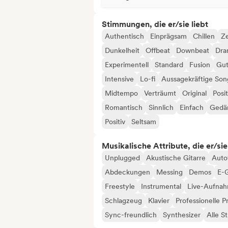
Stimmungen, die er/sie liebt
Authentisch
Einprägsam
Chillen
Ze
Dunkelheit
Offbeat
Downbeat
Dra
Experimentell
Standard
Fusion
Gut
Intensive
Lo-fi
Aussagekräftige Son
Midtempo
Verträumt
Original
Posit
Romantisch
Sinnlich
Einfach
Gedä
Positiv
Seltsam
Musikalische Attribute, die er/sie
Unplugged
Akustische Gitarre
Auto
Abdeckungen
Messing
Demos
E-G
Freestyle
Instrumental
Live-Aufna
Schlagzeug
Klavier
Professionelle P
Sync-freundlich
Synthesizer
Alle S