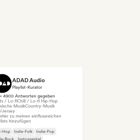
ADAD Audio
Playlist-Kurator
> 4900 Antworten gegeben
s / Lo-fi
Chill / Lo-fi Hip-Hop
ssische Musik
Country-Musik
l/Jersey
stler zu meinen einflussreichen
lists hinzufügen
p-Hop
Indie-Folk
Indie-Pop
ie-Rock
Instrumental