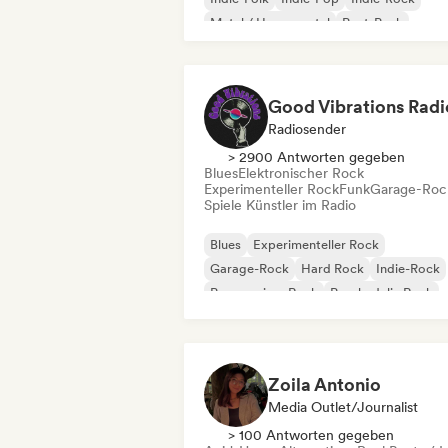
Metal / Heavy metal
Post-Punk
Rock & Roll / Klassischer Rock
Good Vibrations Radi
Radiosender
> 2900 Antworten gegeben
Blues
Elektronischer Rock
Experimenteller Rock
Funk
Garage-Roc
Spiele Künstler im Radio
Blues
Experimenteller Rock
Garage-Rock
Hard Rock
Indie-Rock
Progressiver Rock
Psychedelic Rock
Rock & Roll / Klassischer Rock
Zoila Antonio
Media Outlet/Journalist
> 100 Antworten gegeben