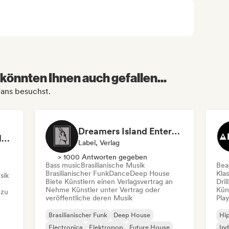
könnten Ihnen auch gefallen...
mans besuchst.
Dreamers Island Entertainment
Rob Tavaglione/Catalyst Recording
Label, Verlag
> 1000 Antworten gegeben
Bass music
Brasilianische Musik
Beat
Brasilianischer Funk
Dance
Deep House
Kla
sik
Biete Künstlern einen Verlagsvertrag an
Dril
Nehme Künstler unter Vertrag oder
Kün
 zu
veröffentliche deren Musik
Play
Brasilianischer Funk
Deep House
Hi
Electronica
Elektropop
Future House
Ind