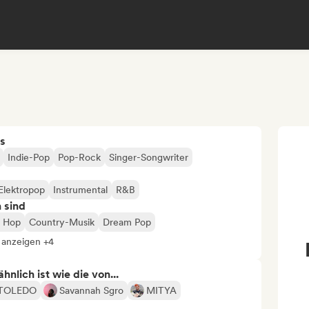
s
Indie-Pop
Pop-Rock
Singer-Songwriter
Elektropop
Instrumental
R&B
n sind
p Hop
Country-Musik
Dream Pop
 anzeigen +4
nlich ist wie die von...
TOLEDO
Savannah Sgro
MITYA