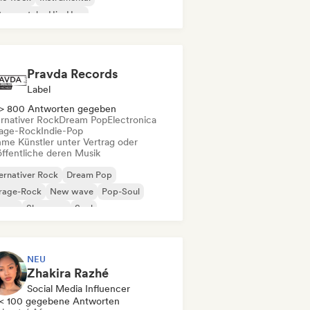
trumentaler Hip-Hop
ernationaler Rap
Rap auf Englisch
Pravda Records
Label
> 800 Antworten gegeben
ernativer Rock
Dream Pop
Electronica
age-Rock
Indie-Pop
me Künstler unter Vertrag oder
öffentliche deren Musik
ernativer Rock
Dream Pop
rage-Rock
New wave
Pop-Soul
ggae
Shoegaze
Soul
NEU
Zhakira Razhé
Social Media Influencer
< 100 gegebene Antworten