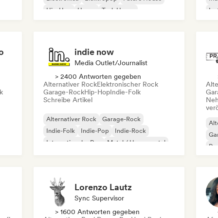
Hip-Hop
House
Tech House
Ins
Int
o
indie now
Media Outlet/Journalist
> 2400 Antworten gegeben
Alternativer Rock
Elektronischer Rock
Alt
k
Garage-Rock
Hip-Hop
Indie-Folk
Gar
Schreibe Artikel
Neh
ver
Alternativer Rock
Garage-Rock
Alt
Indie-Folk
Indie-Pop
Indie-Rock
Ga
Internationaler Rap
Metal / Heavy metal
Re
Pop-Rock
Lorenzo Lautz
Sync Supervisor
> 1600 Antworten gegeben