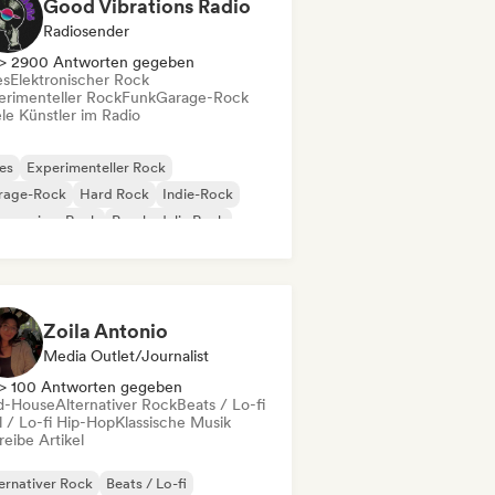
Good Vibrations Radio
Radiosender
> 2900 Antworten gegeben
es
Elektronischer Rock
erimenteller Rock
Funk
Garage-Rock
le Künstler im Radio
es
Experimenteller Rock
rage-Rock
Hard Rock
Indie-Rock
gressiver Rock
Psychedelic Rock
k & Roll / Klassischer Rock
Zoila Antonio
Media Outlet/Journalist
> 100 Antworten gegeben
d-House
Alternativer Rock
Beats / Lo-fi
l / Lo-fi Hip-Hop
Klassische Musik
eibe Artikel
ernativer Rock
Beats / Lo-fi