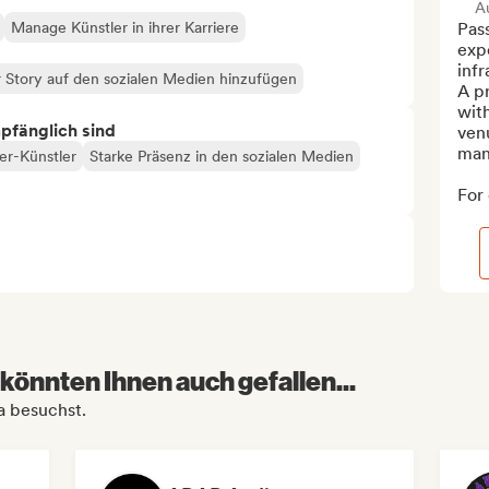
A
Manage Künstler in ihrer Karriere
Pass
exp
infr
 Story auf den sozialen Medien hinzufügen
A pr
with
mpfänglich sind
venu
man
r-Künstler
Starke Präsenz in den sozialen Medien
For 
könnten Ihnen auch gefallen...
a besuchst.