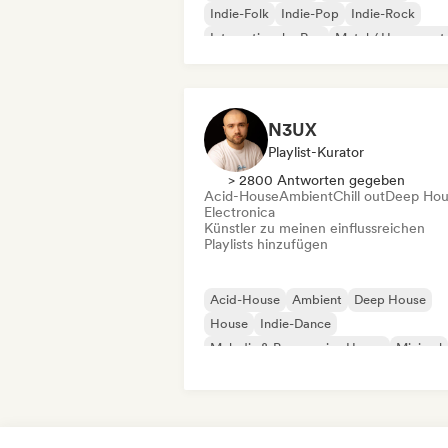
Indie-Folk
Indie-Pop
Indie-Rock
Internationaler Rap
Metal / Heavy met
Pop-Rock
N3UX
Playlist-Kurator
> 2800 Antworten gegeben
Acid-House
Ambient
Chill out
Deep Hou
Electronica
Künstler zu meinen einflussreichen
Playlists hinzufügen
Acid-House
Ambient
Deep House
House
Indie-Dance
Melodic & Progressive House
Minimal
Organischer House / Downtempo