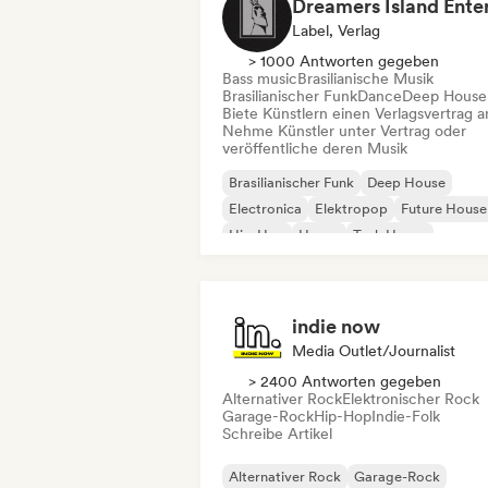
Label, Verlag
> 1000 Antworten gegeben
Bass music
Brasilianische Musik
Brasilianischer Funk
Dance
Deep House
Biete Künstlern einen Verlagsvertrag a
Nehme Künstler unter Vertrag oder
veröffentliche deren Musik
Brasilianischer Funk
Deep House
Electronica
Elektropop
Future House
Hip-Hop
House
Tech House
indie now
Media Outlet/Journalist
> 2400 Antworten gegeben
Alternativer Rock
Elektronischer Rock
Garage-Rock
Hip-Hop
Indie-Folk
Schreibe Artikel
Alternativer Rock
Garage-Rock