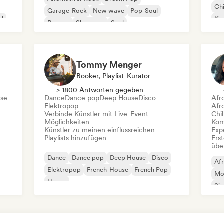
Chi
Garage-Rock
New wave
Pop-Soul
al
Kom
Reggae
Shoegaze
Soul
Dr
Tommy Menger
Booker, Playlist-Kurator
> 1800 Antworten gegeben
se
Dance
Dance pop
Deep House
Disco
Afr
Elektropop
Afr
Verbinde Künstler mit Live-Event-
Chil
Möglichkeiten
Kom
Künstler zu meinen einflussreichen
Exp
Playlists hinzufügen
Erst
übe
Dance
Dance pop
Deep House
Disco
Af
Elektropop
French-House
French Pop
Mo
House
Si