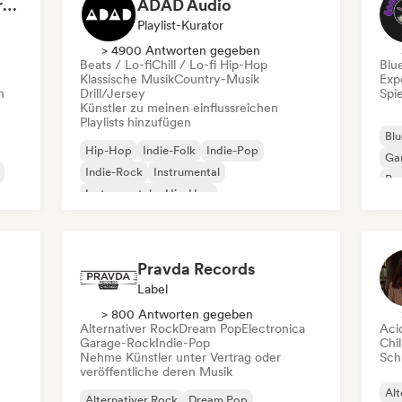
Dreamers Island Entertainment
ADAD Audio
Playlist-Kurator
> 4900 Antworten gegeben
Beats / Lo-fi
Chill / Lo-fi Hip-Hop
Blu
Klassische Musik
Country-Musik
Exp
n
Drill/Jersey
Spie
Künstler zu meinen einflussreichen
Playlists hinzufügen
Blu
Hip-Hop
Indie-Folk
Indie-Pop
Ga
Indie-Rock
Instrumental
Pro
Instrumentaler Hip-Hop
Roc
Internationaler Rap
Rap auf Englisch
Pravda Records
Label
> 800 Antworten gegeben
Alternativer Rock
Dream Pop
Electronica
Aci
Garage-Rock
Indie-Pop
Chil
Nehme Künstler unter Vertrag oder
Schr
veröffentliche deren Musik
Alt
Alternativer Rock
Dream Pop