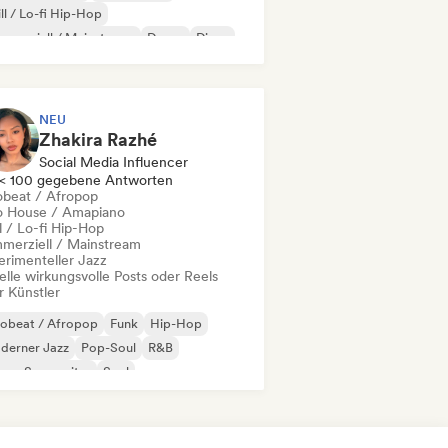
ll / Lo-fi Hip-Hop
merziell / Mainstream
Dance
Disco
eam Pop
House
NEU
Zhakira Razhé
Social Media Influencer
< 100 gegebene Antworten
obeat / Afropop
o House / Amapiano
l / Lo-fi Hip-Hop
merziell / Mainstream
erimenteller Jazz
elle wirkungsvolle Posts oder Reels
r Künstler
robeat / Afropop
Funk
Hip-Hop
derner Jazz
Pop-Soul
R&B
nger-Songwriter
Soul