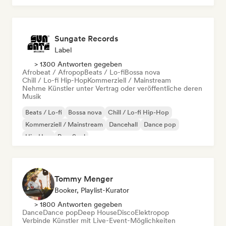
Sungate Records
Label
> 1300 Antworten gegeben
Afrobeat / Afropop
Beats / Lo-fi
Bossa nova
Chill / Lo-fi Hip-Hop
Kommerziell / Mainstream
Nehme Künstler unter Vertrag oder veröffentliche deren
Musik
Beats / Lo-fi
Bossa nova
Chill / Lo-fi Hip-Hop
Kommerziell / Mainstream
Dancehall
Dance pop
Hip-Hop
Pop-Soul
Tommy Menger
Booker, Playlist-Kurator
> 1800 Antworten gegeben
Dance
Dance pop
Deep House
Disco
Elektropop
Verbinde Künstler mit Live-Event-Möglichkeiten