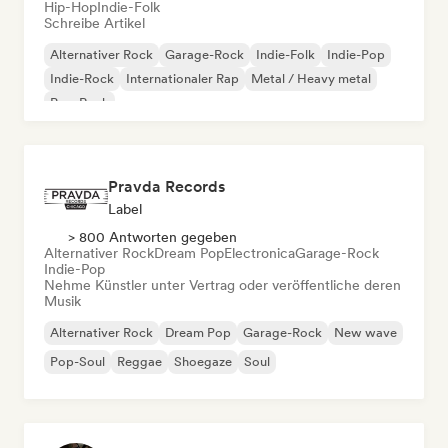
Hip-Hop
Indie-Folk
Schreibe Artikel
Alternativer Rock
Garage-Rock
Indie-Folk
Indie-Pop
Indie-Rock
Internationaler Rap
Metal / Heavy metal
Pop-Rock
Pravda Records
Label
> 800 Antworten gegeben
Alternativer Rock
Dream Pop
Electronica
Garage-Rock
Indie-Pop
Nehme Künstler unter Vertrag oder veröffentliche deren
Musik
Alternativer Rock
Dream Pop
Garage-Rock
New wave
Pop-Soul
Reggae
Shoegaze
Soul