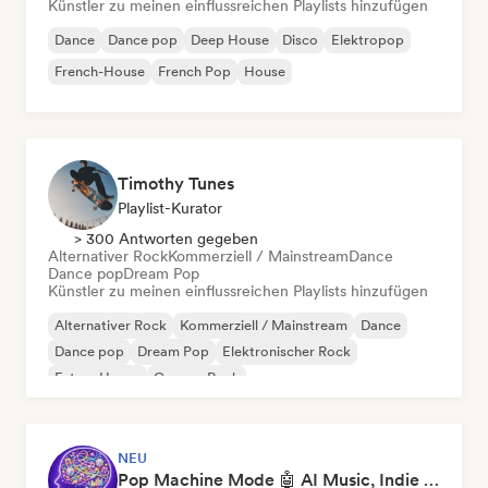
Künstler zu meinen einflussreichen Playlists hinzufügen
Dance
Dance pop
Deep House
Disco
Elektropop
French-House
French Pop
House
Timothy Tunes
Playlist-Kurator
> 300 Antworten gegeben
Alternativer Rock
Kommerziell / Mainstream
Dance
Dance pop
Dream Pop
Künstler zu meinen einflussreichen Playlists hinzufügen
Alternativer Rock
Kommerziell / Mainstream
Dance
Dance pop
Dream Pop
Elektronischer Rock
Future House
Garage-Rock
NEU
Pop Machine Mode 🤖 AI Music, Indie Pop & Dream Pop