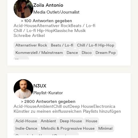
Zoila Antonio
Media Outlet/Journalist
> 100 Antworten gegeben
Acid-House
Alternativer Rock
Beats / Lo-fi
Chill / Lo-fi Hip-Hop
Klassische Musik
Schreibe Artikel
Alternativer Rock
Beats / Lo-fi
Chill / Lo-fi Hip-Hop
Kommerziell / Mainstream
Dance
Disco
Dream Pop
House
N3UX
Playlist-Kurator
> 2800 Antworten gegeben
Acid-House
Ambient
Chill out
Deep House
Electronica
Künstler zu meinen einflussreichen Playlists hinzufügen
Acid-House
Ambient
Deep House
House
Indie-Dance
Melodic & Progressive House
Minimal
Organischer House / Downtempo