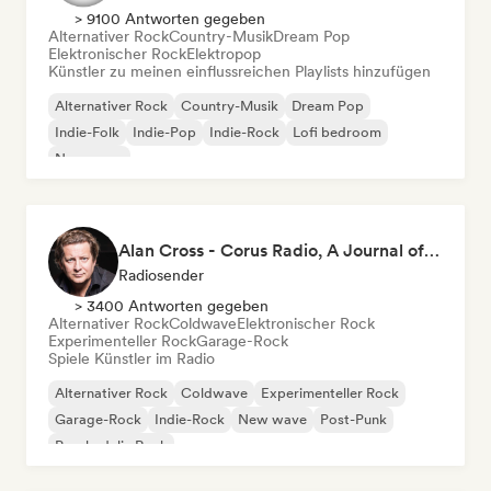
> 9100 Antworten gegeben
Alternativer Rock
Country-Musik
Dream Pop
Elektronischer Rock
Elektropop
Künstler zu meinen einflussreichen Playlists hinzufügen
Alternativer Rock
Country-Musik
Dream Pop
Indie-Folk
Indie-Pop
Indie-Rock
Lofi bedroom
New wave
Alan Cross - Corus Radio, A Journal of Musical Things
Radiosender
> 3400 Antworten gegeben
Alternativer Rock
Coldwave
Elektronischer Rock
Experimenteller Rock
Garage-Rock
Spiele Künstler im Radio
Alternativer Rock
Coldwave
Experimenteller Rock
Garage-Rock
Indie-Rock
New wave
Post-Punk
Psychedelic Rock