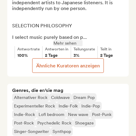
independent artists to Japanese listeners. It is 
independently run by one person.

SELECTION PHILOSOPHY

I select music purely based on p...
Mehr sehen
Antwortrate
Antworten in
Teilungsrate
Teilt in
100%
2 Tage
3%
2 Tage
Ähnliche Kuratoren anzeigen
Genres, die er/sie mag
Alternativer Rock
Coldwave
Dream Pop
Experimenteller Rock
Indie-Folk
Indie-Pop
Indie-Rock
Lofi bedroom
New wave
Post-Punk
Post-Rock
Psychedelic Rock
Shoegaze
Singer-Songwriter
Synthpop