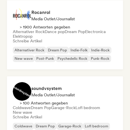
Rocanrol
Media Outlet/Journalist
> 1900 Antworten gegeben
Alternativer Rock
Dance pop
Dream Pop
Electronica
Elektropop
Schreibe Artikel
Alternativer Rock
Dream Pop
Indie-Folk
Indie-Rock
New wave
Post-Punk
Psychedelic Rock
Punk-Rock
soundvsystem
Media Outlet/Journalist
> 100 Antworten gegeben
Coldwave
Dream Pop
Garage-Rock
Lofi bedroom
New wave
Schreibe Artikel
Coldwave
Dream Pop
Garage-Rock
Lofi bedroom