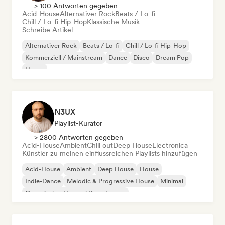
> 100 Antworten gegeben
Acid-House
Alternativer Rock
Beats / Lo-fi
Chill / Lo-fi Hip-Hop
Klassische Musik
Schreibe Artikel
Alternativer Rock
Beats / Lo-fi
Chill / Lo-fi Hip-Hop
Kommerziell / Mainstream
Dance
Disco
Dream Pop
House
N3UX
Playlist-Kurator
> 2800 Antworten gegeben
Acid-House
Ambient
Chill out
Deep House
Electronica
Künstler zu meinen einflussreichen Playlists hinzufügen
Acid-House
Ambient
Deep House
House
Indie-Dance
Melodic & Progressive House
Minimal
Organischer House / Downtempo