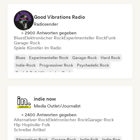
Good Vibrations Radio
Radiosender
> 2900 Antworten gegeben
Blues
Elektronischer Rock
Experimenteller Rock
Funk
Garage-Rock
Spiele Künstler im Radio
Blues
Experimenteller Rock
Garage-Rock
Hard Rock
Indie-Rock
Progressiver Rock
Psychedelic Rock
Rock & Roll / Klassischer Rock
indie now
Media Outlet/Journalist
> 2400 Antworten gegeben
Alternativer Rock
Elektronischer Rock
Garage-Rock
Hip-Hop
Indie-Folk
Schreibe Artikel
Alternativer Rock
Garage-Rock
Indie-Folk
Indie-Pop