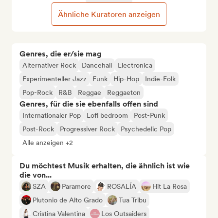
Ähnliche Kuratoren anzeigen
Genres, die er/sie mag
Alternativer Rock
Dancehall
Electronica
Experimenteller Jazz
Funk
Hip-Hop
Indie-Folk
Pop-Rock
R&B
Reggae
Reggaeton
Genres, für die sie ebenfalls offen sind
Internationaler Pop
Lofi bedroom
Post-Punk
Post-Rock
Progressiver Rock
Psychedelic Pop
Alle anzeigen +2
Du möchtest Musik erhalten, die ähnlich ist wie
die von...
SZA
Paramore
ROSALÍA
Hit La Rosa
Plutonio de Alto Grado
Tua Tribu
Cristina Valentina
Los Outsaiders