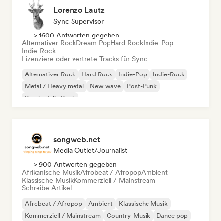
Lorenzo Lautz
Sync Supervisor
> 1600 Antworten gegeben
Alternativer Rock
Dream Pop
Hard Rock
Indie-Pop
Indie-Rock
Lizenziere oder vertrete Tracks für Sync
Alternativer Rock
Hard Rock
Indie-Pop
Indie-Rock
Metal / Heavy metal
New wave
Post-Punk
Psychedelic Rock
songweb.net
Media Outlet/Journalist
> 900 Antworten gegeben
Afrikanische Musik
Afrobeat / Afropop
Ambient
Klassische Musik
Kommerziell / Mainstream
Schreibe Artikel
Afrobeat / Afropop
Ambient
Klassische Musik
Kommerziell / Mainstream
Country-Musik
Dance pop